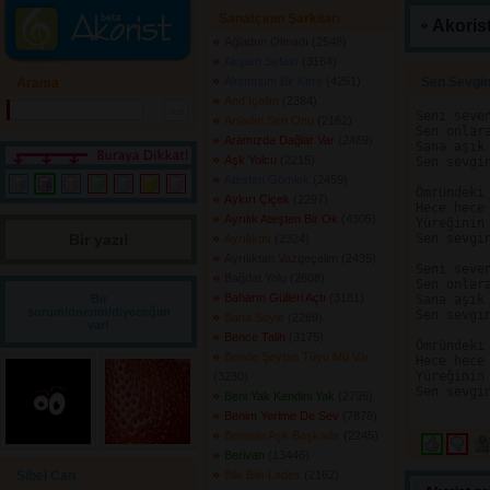
Sanatçının Şarkıları
Akorist
Ağladım Olmadı
(2548) 
Akşam Sefası
(3164) 
Alışmışım Bir Kere
(4251) 
Sen Sevgin
Arama
And İçelim
(2384) 
Seni seven
Anladın Sen Onu
(2162) 
Sen onlara
Aramızda Dağlar Var
(2469) 
Sana aşık 
Aşk Yolcu
(2215) 
Sen sevgin
Ateşten Gömlek
(2459) 
Ömründeki 
Aykırı Çiçek
(2297) 
Hece hece 
Ayrılık Ateşten Bir Ok
(4305) 
Yüreğinin 
Bir yazı! 
Sen sevgin
Ayrılıkmı
(2324) 
Ayrılıktan Vazgeçelim
(2435) 
Seni seven
Bağdat Yolu
(2608) 
Sen onlara
Baharın Gülleri Açtı
(3181) 
Bir
Sana aşık 
sorum/önerim/diyeceğim
Sen sevgin
Bana Söyle
(2269) 
var!
Bence Talih
(3175) 
Ömründeki 
Bende Şeytan Tüyü Mü Var
Hece hece 
Yüreğinin 
(3230) 
Sen sevgin
Beni Yak Kendini Yak
(2795) 
Benim Yerime De Sev
(7878) 
Benimle Aşk Başkadır
(2245) 
Berivan
(13446) 
Sibel Can
Bile Bile Lades
(2162) 