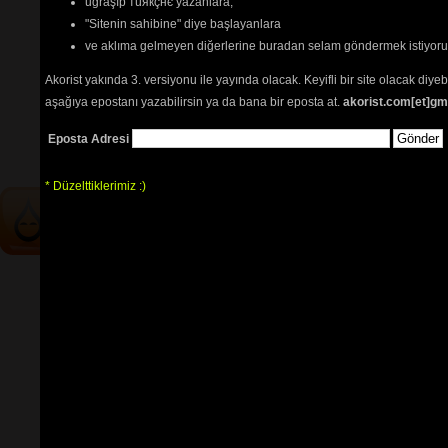
uğraşıp тüякçнє yazanlara,
şarkı notaları
"Sitenin sahibine" diye başlayanlara
Yalnızlar treni nota
ve aklıma gelmeyen diğerlerine buradan selam göndermek istiyor
Tehlikenin Farkında mısın? 
Akorist yakında 3. versiyonu ile yayında olacak. Keyifli bir site olacak diy
aşağıya epostanı yazabilirsin ya da bana bir eposta at.
akorist.com[et]gm
İçerik
akorların
,
tabların
,
bas
tablarının
ve 
sözlerin
ayırt 
Eposta Adresi
edilebilmesi için
seçimlerinize
göre
renkli listelenmektedir.
* Düzelttiklerimiz :)