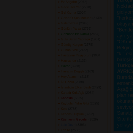
Türkçe 
Ev Seçelim
(2072) 
Noktada
Gece Her Yer
(2278) 
gidiyo
Gel Kıyma
(2004) 
"herke
Gelse O Şuh Meclise
(3130) 
okuyanı
Gidemezsin
(2349) 
Gönlüm Yaralı
(2769) 
"Bende,
Gözünde Bir Damla
(2454) 
ayrı ya
Gülü Saran Yaprağa
(1961) 
"OKmi?
Gümüş Kurşun
(2578) 
Belgin, 
Günah Bize
(2132) 
"ki" ek
Hastayım Yaşıyorum
(3084) 
birleşi
Hatırasıdır
(2131) 
Türkçes
Havar
(3288) 
AYRIC
Hayatım Değişti
(2103) 
Burada
Hey Adamım
(2113) 
İki Gönül
(2088) 
etmeniz
İstanbulu Efkar Bastı
(2429) 
Aşağıda
Kanadı Krık Aşk
(2034) 
plan re
Kanasın
(5325) 
okunama
Kaybolan Yıllar Gibi
(2625) 
seviyor
Keje
(2765) 
Sanatçı
Kendim Düştüm
(3252) 
Site ile
Küsmeyin Geceler
(2829) 
yollayı
Lale Devri
(3393) 
Laz Ali
(2538) 