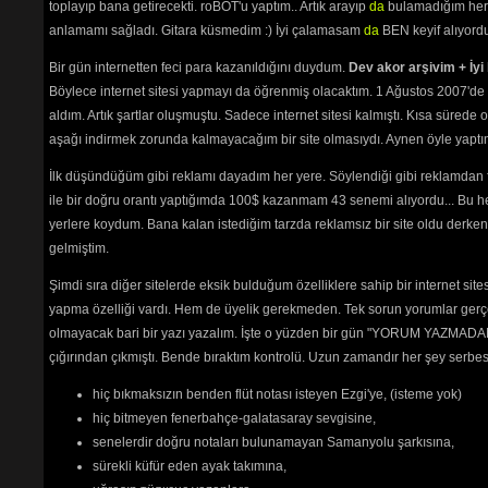
toplayıp bana getirecekti. roBOT'u yaptım.. Artık arayıp
da
bulamadığım her 
Söyle Söyle
(2116) 
anlamamı sağladı. Gitara küsmedim :) İyi çalamasam
da
BEN keyif alıyord
Söyleyemem Derdimi
(7229) 
Su Bile Yok Sana
(2035) 
Bir gün internetten feci para kazanıldığını duydum.
Dev akor arşivim + İyi 
Şarkı Sunan Diller
(2236) 
Şarkılar Da Senden Yana
Böylece internet sitesi yapmayı da öğrenmiş olacaktım. 1 Ağustos 2007'de 
(2091) 
aldım. Artık şartlar oluşmuştu. Sadece internet sitesi kalmıştı. Kısa sürede
Şu Gönlümün Kaderini
(2181) 
aşağı indirmek zorunda kalmayacağım bir site olmasıydı. Aynen öyle yaptım.
Unuttu Seni
(2947) 
Usanmıyorsun
(1906) 
İlk düşündüğüm gibi reklamı dayadım her yere. Söylendiği gibi reklamdan
Utanacaksın
(2109) 
ile bir doğru orantı yaptığımda 100$ kazanmam 43 senemi alıyordu... Bu he
Üzme Beni
(2250) 
yerlere koydum. Bana kalan istediğim tarzda reklamsız bir site oldu derken
Vur Ha Gardaş
(2280) 
Yalnızlar Treni
(2573) 
gelmiştim.
Yaşadım Ben Gülmeyi Hiç
Şimdi sıra diğer sitelerde eksik bulduğum özelliklere sahip bir internet sit
Bilmedim
(2114) 
Yaz Günü Sen Değil Misin
yapma özelliği vardı. Hem de üyelik gerekmeden. Tek sorun yorumlar gerçe
(2156) 
olmayacak bari bir yazı yazalım. İşte o yüzden bir gün "YORUM YAZMADAN
Yemenimde Hare Var
(2773) 
çığırından çıkmıştı. Bende bıraktım kontrolü. Uzun zamandır her şey serb
Yetim Yavrum
(2492) 
Yetti Bu Ayrılık
(2022) 
hiç bıkmaksızın benden flüt notası isteyen Ezgi'ye, (isteme yok)
Yıkılma Üstüme Akşam
(2466) 
hiç bitmeyen fenerbahçe-galatasaray sevgisine,
senelerdir doğru notaları bulunamayan Samanyolu şarkısına,
kıskıvrak
sürekli küfür eden ayak takımına,
Sabah olmadan