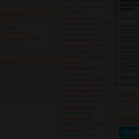
Akorist ge
Bir Güneş Batışında
(2897) 
ArWiki
geliï¿½tir
Bir Hüzün Denizinde Yüzer
misiniz?
Gibiyim
(2673) 
Anamenü
Bir Oh Çeksem
(2442) 
Deï¿½erli a
Ana Sayfa
Bir Sıkımlık Canım Vardı
(2491) 
Sizlerden g
Profilim
Bulursun Beni
(3049) 
beri takip e
Repertuarlarım
teï¿½ekkï¿
Canım Benim
(2079) 
hayata geï¿
Akor/Tab/Söz Gönder
Canım Seni İstiyor
(2691) 
dostu bir s
Giriş Yapın
Canımın Yoldaşı Ol
(3504) 
ï¿½zellikle
İletişim
Canımın Yoldaşı Ol/yollar Uzak
karï¿½ï¿½l
matematiï¿½
Gelemedim/neyleyim
(3434) 
Uzman olma
İndex
Cilveler
(2077) 
gï¿½nï¿½llï
ï¿½lgilene
Çakmak Çakmak
(3887) 
A
F
K
P
U
Z
adresine e-
Çare Değil
(3088) 
B
G
L
Q
Ü
+
Akorist.co
Çek Git Başımdan
(2250) 
C
H
M
R
V
?
Daha Yolun Başındayım
(2385) 
Ç
I
N
S
W
Dediler Zamanla Hep
(4560) 
D
İ
O
Ş
X
Yorumlar 
Deli Yürekli Yarim
(2236) 
E
J
Ö
T
Y
Henüz bir yo
Diyemedimki
(2395) 
Doğum Günün
(2900) 
Dönemezsin
(2761) 
Yorum
Dönmelisin
(3042) 
Elveda Aşkım Sana
(2036) 
Emret Öleyim
(2990) 
YORU
Eskidi Herşey
(2407) 