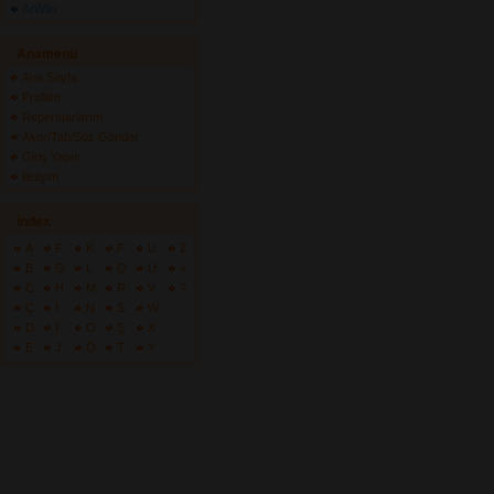
ArWiki
Anamenü
Ana Sayfa
Profilim
Repertuarlarım
Akor/Tab/Söz Gönder
Giriş Yapın
İletişim
İndex
A
F
K
P
U
Z
B
G
L
Q
Ü
+
C
H
M
R
V
?
Ç
I
N
S
W
D
İ
O
Ş
X
E
J
Ö
T
Y