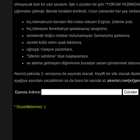
olmayacak bari bir yazı yazalım. İşte o yüzden bir gün "YORUM YAZMADAN
çığırından çıkmıştı. Bende bıraktım kontrolü. Uzun zamandır her şey serb
hiç bıkmaksızın benden flüt notası isteyen Ezgi'ye, (isteme yok)
hiç bitmeyen fenerbahçe-galatasaray sevgisine,
senelerdir doğru notaları bulunamayan Samanyolu şarkısına,
sürekli küfür eden ayak takımına,
uğraşıp тüякçнє yazanlara,
"Sitenin sahibine" diye başlayanlara
ve aklıma gelmeyen diğerlerine buradan selam göndermek istiyor
Akorist yakında 3. versiyonu ile yayında olacak. Keyifli bir site olacak diy
aşağıya epostanı yazabilirsin ya da bana bir eposta at.
akorist.com[et]gm
Eposta Adresi
* Düzelttiklerimiz :)