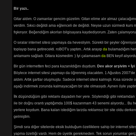
Bir yazı..
Gitar aldım. O zamanlar gencim güzelim. Gitarı elime alır almaz çalacağım
verdim. Sıkıcı değildi ama eğlenceli de değildi. Neyse uzun sürmedi kurs m
fışkırıyor. Beğendiğim akorları bilgisayara kaydediyorum. Zaten çalamıyorum
O sıralar internet sitesi yapmaya da hevesliyim. Sürekli bir şeyler öğren
toplayıp bana getirecekti. roBOT'u yaptım.. Artık arayıp
da
bulamadığım her 
anlamamı sağladı. Gitara küsmedim :) İyi çalamasam
da
BEN keyif alıyord
Bir gün internetten feci para kazanıldığını duydum.
Dev akor arşivim + İyi 
Böylece internet sitesi yapmayı da öğrenmiş olacaktım. 1 Ağustos 2007'de 
aldım. Artık şartlar oluşmuştu. Sadece internet sitesi kalmıştı. Kısa sürede
aşağı indirmek zorunda kalmayacağım bir site olmasıydı. Aynen öyle yaptım.
İlk düşündüğüm gibi reklamı dayadım her yere. Söylendiği gibi reklamdan
ile bir doğru orantı yaptığımda 100$ kazanmam 43 senemi alıyordu... Bu he
yerlere koydum. Bana kalan istediğim tarzda reklamsız bir site oldu derken
gelmiştim.
Şimdi sıra diğer sitelerde eksik bulduğum özelliklere sahip bir internet sit
yapma özelliği vardı. Hem de üyelik gerekmeden. Tek sorun yorumlar gerçe