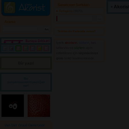
Sanatçının Şarkıları
Akorist
Refugees
(3970) 
Arama
Tehlikenin Farkında mısın? 
İçerik
akorların
,
tabların
,
bas
tablarının
ve 
sözlerin
ayırt 
edilebilmesi için
seçimlerinize
göre
renkli listelenmektedir.
Bir yazı! 
Bir
sorum/önerim/diyeceğim
var!
Van Der Graaf Generator