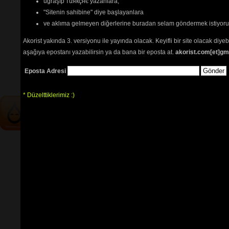
uğraşıp тüякçнє yazanlara,
şarkı notaları
"Sitenin sahibine" diye başlayanlara
Yalnızlar treni nota
ve aklıma gelmeyen diğerlerine buradan selam göndermek istiyor
Tehlikenin Farkında mısın? 
Akorist yakında 3. versiyonu ile yayında olacak. Keyifli bir site olacak diy
aşağıya epostanı yazabilirsin ya da bana bir eposta at.
akorist.com[et]gm
İçerik
akorların
,
tabların
,
bas
tablarının
ve 
sözlerin
ayırt 
Eposta Adresi
edilebilmesi için
seçimlerinize
göre
renkli listelenmektedir.
* Düzelttiklerimiz :)