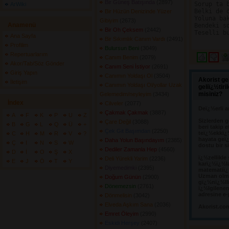
Bir Güneş Batışında
(2897) 
Sorup ta b
ArWiki
Belki de ö
Bir Hüzün Denizinde Yüzer
Yoluna bak
Gibiyim
(2673) 
Anamenü
Bendeki so
Bir Oh Çeksem
(2442) 
Teselli bu
Ana Sayfa
Bir Sıkımlık Canım Vardı
(2491) 
Profilim
Bulursun Beni
(3049) 
Repertuarlarım
Canım Benim
(2079) 
Akor/Tab/Söz Gönder
Canım Seni İstiyor
(2691) 
Giriş Yapın
Canımın Yoldaşı Ol
(3504) 
Akorist ge
İletişim
Canımın Yoldaşı Ol/yollar Uzak
geliï¿½tir
misiniz?
Gelemedim/neyleyim
(3434) 
İndex
Cilveler
(2077) 
Deï¿½erli a
Çakmak Çakmak
(3887) 
A
F
K
P
U
Z
Sizlerden g
Çare Değil
(3088) 
B
G
L
Q
Ü
+
beri takip e
Çek Git Başımdan
(2250) 
teï¿½ekkï¿
C
H
M
R
V
?
hayata geï¿
Daha Yolun Başındayım
(2385) 
Ç
I
N
S
W
dostu bir s
Dediler Zamanla Hep
(4560) 
D
İ
O
Ş
X
ï¿½zellikle
Deli Yürekli Yarim
(2236) 
E
J
Ö
T
Y
karï¿½ï¿½l
Diyemedimki
(2395) 
matematiï¿½
Uzman olma
Doğum Günün
(2900) 
gï¿½nï¿½llï
Dönemezsin
(2761) 
ï¿½lgilene
adresine e-
Dönmelisin
(3042) 
Elveda Aşkım Sana
(2036) 
Akorist.co
Emret Öleyim
(2990) 
Eskidi Herşey
(2407) 