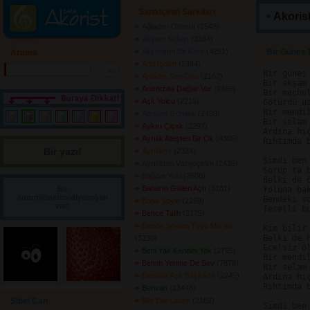
Sanatçının Şarkıları
Akorist
Ağladım Olmadı
(2548) 
Akşam Sefası
(3164) 
Alışmışım Bir Kere
(4251) 
Bir Güneş B
Arama
And İçelim
(2384) 
Bir güneş 
Anladın Sen Onu
(2162) 
Bir akşam 
Aramızda Dağlar Var
(2469) 
Bir meçhu
Aşk Yolcu
(2215) 
Götürdü uz
Bir mendil
Ateşten Gömlek
(2459) 
Bir selam 
Aykırı Çiçek
(2297) 
Ardına hi
Ayrılık Ateşten Bir Ok
(4305) 
Rıhtımda 
Bir yazı! 
Ayrılıkmı
(2324) 
Şimdi ben 
Ayrılıktan Vazgeçelim
(2435) 
Sorup ta b
Bağdat Yolu
(2608) 
Belki de ö
Baharın Gülleri Açtı
(3181) 
Bir
Yoluna bak
sorum/önerim/diyeceğim
Bendeki so
Bana Söyle
(2269) 
var!
Teselli bu
Bence Talih
(3175) 
Bende Şeytan Tüyü Mü Var
Kim bilir
Belki de 
(3230) 
Ecelsiz öl
Beni Yak Kendini Yak
(2795) 
Bir mendil
Benim Yerime De Sev
(7878) 
Bir selam 
Benimle Aşk Başkadır
(2245) 
Ardına hi
Rıhtımda 
Berivan
(13446) 
Sibel Can
Bile Bile Lades
(2162) 
Simdi ben 