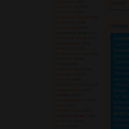
Ev Seçelim
(2072) 
Yorumlar 
Gece Her Yer
(2278) 
Henüz bir yo
Gel Kıyma
(2004) 
Gelse O Şuh Meclise
(3130) 
Gidemezsin
(2349) 
Yorum
Gönlüm Yaralı
(2769) 
Gözünde Bir Damla
(2454) 
YORU
Gülü Saran Yaprağa
(1961) 
Gümüş Kurşun
(2578) 
Türkçe 
Günah Bize
(2132) 
Noktada
Hastayım Yaşıyorum
(3084) 
gidiyo
Hatırasıdır
(2131) 
"herke
Havar
(3288) 
okuyanı
Hayatım Değişti
(2103) 
"Bende,
Hey Adamım
(2113) 
ayrı ya
İki Gönül
(2088) 
"OKmi?
İstanbulu Efkar Bastı
(2429) 
Belgin, 
Kanadı Krık Aşk
(2034) 
Kanasın
(5325) 
"ki" ek
Kaybolan Yıllar Gibi
(2625) 
birleşi
Keje
(2765) 
Türkçes
Kendim Düştüm
(3252) 
AYRIC
Küsmeyin Geceler
(2829) 
Burada
Lale Devri
(3393) 
etmeniz
Laz Ali
(2538) 