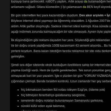
toplayıp bana getirecekti. roBOT'u yaptım.. Artık arayıp
da
bulamadığım her 
Söyle Söyle
(2116) 
anlamamı sağladı. Gitara küsmedim :) İyi çalamasam
da
BEN keyif alıyord
Söyleyemem Derdimi
(7229) 
Su Bile Yok Sana
(2035) 
Bir gün internetten feci para kazanıldığını duydum.
Dev akor arşivim + İyi 
Şarkı Sunan Diller
(2236) 
Şarkılar Da Senden Yana
Böylece internet sitesi yapmayı da öğrenmiş olacaktım. 1 Ağustos 2007'de 
(2091) 
aldım. Artık şartlar oluşmuştu. Sadece internet sitesi kalmıştı. Kısa sürede
Şu Gönlümün Kaderini
(2181) 
aşağı indirmek zorunda kalmayacağım bir site olmasıydı. Aynen öyle yaptım.
Unuttu Seni
(2947) 
Usanmıyorsun
(1906) 
İlk düşündüğüm gibi reklamı dayadım her yere. Söylendiği gibi reklamdan
Utanacaksın
(2109) 
ile bir doğru orantı yaptığımda 100$ kazanmam 43 senemi alıyordu... Bu he
Üzme Beni
(2250) 
yerlere koydum. Bana kalan istediğim tarzda reklamsız bir site oldu derken
Vur Ha Gardaş
(2280) 
Yalnızlar Treni
(2573) 
gelmiştim.
Yaşadım Ben Gülmeyi Hiç
Şimdi sıra diğer sitelerde eksik bulduğum özelliklere sahip bir internet sit
Bilmedim
(2114) 
Yaz Günü Sen Değil Misin
yapma özelliği vardı. Hem de üyelik gerekmeden. Tek sorun yorumlar gerçe
(2156) 
olmayacak bari bir yazı yazalım. İşte o yüzden bir gün "YORUM YAZMADAN
Yemenimde Hare Var
(2773) 
çığırından çıkmıştı. Bende bıraktım kontrolü. Uzun zamandır her şey serb
Yetim Yavrum
(2492) 
Yetti Bu Ayrılık
(2022) 
hiç bıkmaksızın benden flüt notası isteyen Ezgi'ye, (isteme yok)
Yıkılma Üstüme Akşam
(2466) 
hiç bitmeyen fenerbahçe-galatasaray sevgisine,
senelerdir doğru notaları bulunamayan Samanyolu şarkısına,
kıskıvrak
sürekli küfür eden ayak takımına,
Sabah olmadan