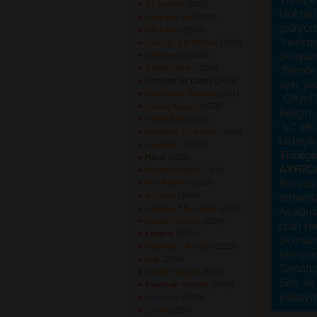
Ev Seçelim
(2072) 
Noktada
Gece Her Yer
(2278) 
gidiyo
Gel Kıyma
(2004) 
"herke
Gelse O Şuh Meclise
(3130) 
okuyanı
Gidemezsin
(2349) 
Gönlüm Yaralı
(2769) 
"Bende,
Gözünde Bir Damla
(2454) 
ayrı ya
Gülü Saran Yaprağa
(1961) 
"OKmi?
Gümüş Kurşun
(2578) 
Belgin, 
Günah Bize
(2132) 
"ki" ek
Hastayım Yaşıyorum
(3084) 
birleşi
Hatırasıdır
(2131) 
Türkçes
Havar
(3288) 
AYRIC
Hayatım Değişti
(2103) 
Burada
Hey Adamım
(2113) 
İki Gönül
(2088) 
etmeniz
İstanbulu Efkar Bastı
(2429) 
Aşağıda
Kanadı Krık Aşk
(2034) 
plan re
Kanasın
(5325) 
okunama
Kaybolan Yıllar Gibi
(2625) 
seviyor
Keje
(2765) 
Sanatçı
Kendim Düştüm
(3252) 
Site ile
Küsmeyin Geceler
(2829) 
yollayı
Lale Devri
(3393) 
Laz Ali
(2538) 