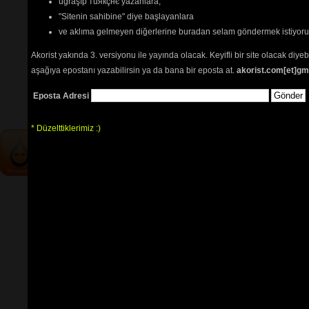
uğraşıp тüякçнє yazanlara,
şarkı notaları
"Sitenin sahibine" diye başlayanlara
Yalnızlar treni nota
ve aklıma gelmeyen diğerlerine buradan selam göndermek istiyor
Tehlikenin Farkında mısın? 
Akorist yakında 3. versiyonu ile yayında olacak. Keyifli bir site olacak diy
aşağıya epostanı yazabilirsin ya da bana bir eposta at.
akorist.com[et]gm
İçerik
akorların
,
tabların
,
bas
tablarının
ve 
sözlerin
ayırt 
Eposta Adresi
edilebilmesi için
seçimlerinize
göre
renkli listelenmektedir.
* Düzelttiklerimiz :)