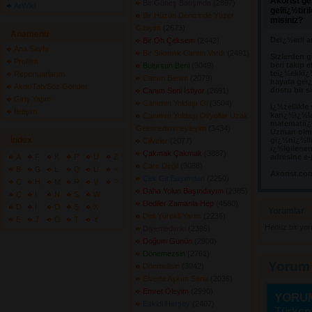
Akorist ge
Bir Güneş Batışında
(2897) 
ArWiki
geliï¿½tir
Bir Hüzün Denizinde Yüzer
misiniz?
Gibiyim
(2673) 
Anamenü
Deï¿½erli a
Bir Oh Çeksem
(2442) 
Ana Sayfa
Bir Sıkımlık Canım Vardı
(2491) 
Sizlerden g
Profilim
beri takip e
Bulursun Beni
(3049) 
teï¿½ekkï¿
Repertuarlarım
Canım Benim
(2079) 
hayata geï¿
Akor/Tab/Söz Gönder
dostu bir s
Canım Seni İstiyor
(2691) 
Giriş Yapın
Canımın Yoldaşı Ol
(3504) 
ï¿½zellikle
İletişim
karï¿½ï¿½l
Canımın Yoldaşı Ol/yollar Uzak
matematiï¿½
Gelemedim/neyleyim
(3434) 
Uzman olma
İndex
gï¿½nï¿½llï
Cilveler
(2077) 
ï¿½lgilene
Çakmak Çakmak
(3887) 
A
F
K
P
U
Z
adresine e-
Çare Değil
(3088) 
B
G
L
Q
Ü
+
Akorist.co
Çek Git Başımdan
(2250) 
C
H
M
R
V
?
Daha Yolun Başındayım
(2385) 
Ç
I
N
S
W
Dediler Zamanla Hep
(4560) 
D
İ
O
Ş
X
Yorumlar 
Deli Yürekli Yarim
(2236) 
E
J
Ö
T
Y
Henüz bir yo
Diyemedimki
(2395) 
Doğum Günün
(2900) 
Dönemezsin
(2761) 
Yorum
Dönmelisin
(3042) 
Elveda Aşkım Sana
(2036) 
Emret Öleyim
(2990) 
YORU
Eskidi Herşey
(2407) 
Türkçe 