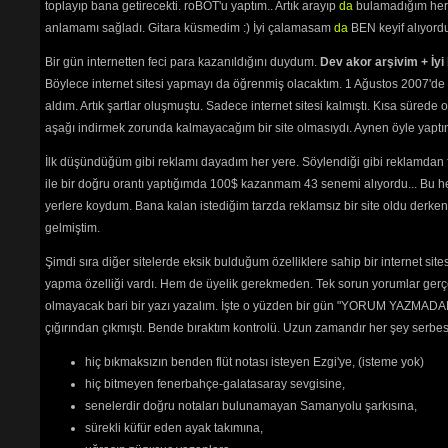
toplayıp bana getirecekti. roBOT'u yaptım.. Artık arayıp
da
bulamadığım her 
Söyle Söyle
(2116) 
anlamamı sağladı. Gitara küsmedim :) İyi çalamasam
da
BEN keyif alıyord
Söyleyemem Derdimi
(7229) 
Su Bile Yok Sana
(2035) 
Bir gün internetten feci para kazanıldığını duydum.
Dev akor arşivim + İyi 
Şarkı Sunan Diller
(2236) 
Şarkılar Da Senden Yana
Böylece internet sitesi yapmayı da öğrenmiş olacaktım. 1 Ağustos 2007'de 
(2091) 
aldım. Artık şartlar oluşmuştu. Sadece internet sitesi kalmıştı. Kısa sürede
Şu Gönlümün Kaderini
(2181) 
aşağı indirmek zorunda kalmayacağım bir site olmasıydı. Aynen öyle yaptım.
Unuttu Seni
(2947) 
Usanmıyorsun
(1906) 
İlk düşündüğüm gibi reklamı dayadım her yere. Söylendiği gibi reklamdan
Utanacaksın
(2109) 
ile bir doğru orantı yaptığımda 100$ kazanmam 43 senemi alıyordu... Bu he
Üzme Beni
(2250) 
yerlere koydum. Bana kalan istediğim tarzda reklamsız bir site oldu derken
Vur Ha Gardaş
(2280) 
Yalnızlar Treni
(2573) 
gelmiştim.
Yaşadım Ben Gülmeyi Hiç
Şimdi sıra diğer sitelerde eksik bulduğum özelliklere sahip bir internet sit
Bilmedim
(2114) 
Yaz Günü Sen Değil Misin
yapma özelliği vardı. Hem de üyelik gerekmeden. Tek sorun yorumlar gerçe
(2156) 
olmayacak bari bir yazı yazalım. İşte o yüzden bir gün "YORUM YAZMADAN
Yemenimde Hare Var
(2773) 
çığırından çıkmıştı. Bende bıraktım kontrolü. Uzun zamandır her şey serb
Yetim Yavrum
(2492) 
Yetti Bu Ayrılık
(2022) 
hiç bıkmaksızın benden flüt notası isteyen Ezgi'ye, (isteme yok)
Yıkılma Üstüme Akşam
(2466) 
hiç bitmeyen fenerbahçe-galatasaray sevgisine,
senelerdir doğru notaları bulunamayan Samanyolu şarkısına,
kıskıvrak
sürekli küfür eden ayak takımına,
Sabah olmadan