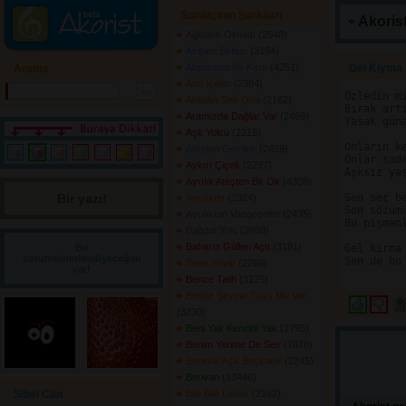
Sanatçının Şarkıları
Akorist
Ağladım Olmadı
(2548) 
Akşam Sefası
(3164) 
Alışmışım Bir Kere
(4251) 
Gel Kıyma 
Arama
And İçelim
(2384) 
Özledin mi
Anladın Sen Onu
(2162) 
Bırak artı
Aramızda Dağlar Var
(2469) 
Yasak güna
Aşk Yolcu
(2215) 
Onların ke
Ateşten Gömlek
(2459) 
Onlar sade
Aykırı Çiçek
(2297) 
Aşksız yaş
Ayrılık Ateşten Bir Ok
(4305) 
Bir yazı! 
Sen seç be
Ayrılıkmı
(2324) 
Son sözümü
Ayrılıktan Vazgeçelim
(2435) 
Bu pişmanl
Bağdat Yolu
(2608) 
Baharın Gülleri Açtı
(3181) 
Bir
Gel kırma 
sorum/önerim/diyeceğim
Sen de bu 
Bana Söyle
(2269) 
var!
Bence Talih
(3175) 
Bende Şeytan Tüyü Mü Var
(3230) 
Beni Yak Kendini Yak
(2795) 
Benim Yerime De Sev
(7878) 
Benimle Aşk Başkadır
(2245) 
Berivan
(13446) 
Sibel Can
Bile Bile Lades
(2162) 