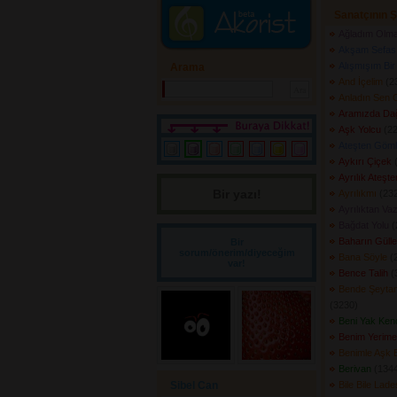
Sanatçının Ş
Ağladım Olma
Akşam Sefas
Alışmışım Bir
Arama
And İçelim
(23
Anladın Sen 
Aramızda Dağ
Aşk Yolcu
(22
Ateşten Göm
Aykırı Çiçek
(
Ayrılık Ateşt
Bir yazı! 
Ayrılıkmı
(232
Ayrılıktan Va
Bağdat Yolu
(
Baharın Güller
Bir
sorum/önerim/diyeceğim
Bana Söyle
(2
var!
Bence Talih
(3
Bende Şeyta
(3230) 
Beni Yak Kend
Benim Yerim
Benimle Aşk 
Berivan
(1344
Sibel Can
Bile Bile Lade