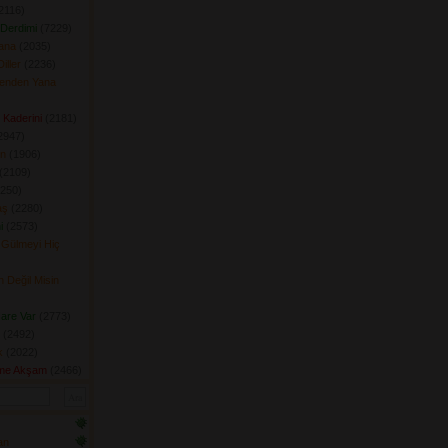
2116) 
Derdimi
(7229) 
Sana
(2035) 
iller
(2236) 
Senden Yana
Kaderini
(2181) 
947) 
n
(1906) 
(2109) 
250) 
aş
(2280) 
i
(2573) 
Gülmeyi Hiç
 
 Değil Misin
are Var
(2773) 
(2492) 
k
(2022) 
üme Akşam
(2466) 
an