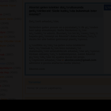
tışında
(2897) 
nizinde Yüzer
Akorist gelen istekler doï¿½rultusunda
ï¿½n
geliï¿½tirilecek! Sizde katkï¿½da bulunmak ister
misiniz?
em
(2442) 
Canım Vardı
(2491) 
Deï¿½erli arkadaï¿½lar,
i
(3049) 
Sizlerden gelen yorum ve e-postalarï¿½ ilk gï¿½nden 
(2079) 
beri takip etmekteyiz. Nefis fikirleriniz iï¿½in
tiyor
(2691) 
teï¿½ekkï¿½r ederiz. Bunlarï¿½n bir kï¿½smï¿½nï¿½
hayata geï¿½irmeyi ve Akorist'i daha kullanï¿½cï¿½
aşı Ol
(3504) 
dostu bir site haline getirmeyi planlï¿½yoruz.
şı Ol/yollar Uzak
ï¿½zellikle sï¿½kï¿½a gelen nota isteklerini 
leyim
(3434) 
karï¿½ï¿½lamak iï¿½in bize notalarï¿½n
 
matematiï¿½ini anlatabilecek arkadaï¿½lar arï¿½yoruz.
Uzman olmanï¿½zï¿½ beklemiyoruz, zaten Akorist
mak
(3887) 
gï¿½nï¿½llï¿½ler ile ayakta duran bir proje.
88) 
ï¿½lgilenen arkadaï¿½lar
akorist.com@gmail.com
adresine e-posta atarlarsa mutlu oluruz.
ımdan
(2250) 
Başındayım
(2385) 
Akorist.com
nla Hep
(4560) 
arim
(2236) 
(2395) 
Yorumlar 
n
(2900) 
Henüz bir yorum yapılmamış.
2761) 
042) 
m Sana
(2036) 
Yorum Yap
(2990) 
y
(2407) 
YORUM YAZMADAN ÖNCE: