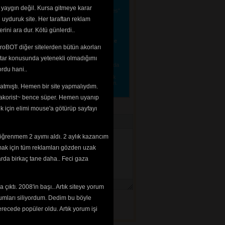
le biter. Noktadan sonra boşluk bırakılır, yeni 
 yaygın değil. Kursa gitmeye karar
eğim, gidiyorum" denir. "Herkez" denmez "herkes"
kuyanı yorar. "Yanlız" değil "Yalnız" denir. "ğ"
 uyduruk site. Her taraftan reklam
e" denir. "Dahi" anlamındaki "de" ayrı yazılır.
"OKmi?" değil, "Tamam mı?" denir. "ahmet, belgin,
rini ara dur. Kötü günlerdi..
erin ilk harfleri büyük yazılır. "ki" eki, bağlaç
lır. "v" yerine "w" yazılmaz.
Yani Türkçe, Türkçe
roBOT diğer sitelerden bütün akorları
linecektir. 
tar konusunda yetenekli olmadığımı 
tmenize gerek yok, lütfen sadece alakalı ve 
e etmeniz için konmuştur. Arka plan renginde ya da
rdu hani..
tirebilir, lütfen dikkat edelim. "Güzel", "Bu
a ilan etmeyin. Sanatçılar hakkında bilgi girmek
lerinizi 
iletisim@akorist.com
adresine yollayın. 
tmıştı. Hemen bir site yapmalıydım. 
 ~akorist~ bence süper. Hemen uyanıp
ek için elimi mouse'a götürüp sayfayı
öğrenmem 2 ayımı aldı. 2 aylık kazancım
mak için tüm reklamları gözden uzak
arda birkaç tane daha.. Feci gaza
çıktı. 2008'in başı.. Artık siteye yorum
umları siliyordum. Dedim bu böyle
cede popüler oldu. Artık yorum işi