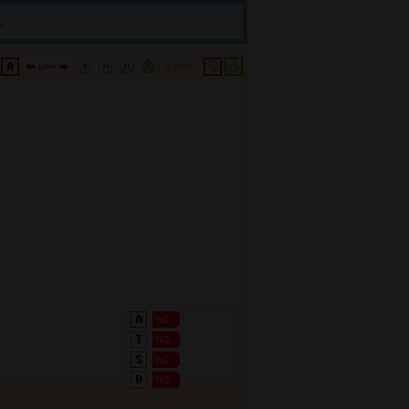
.
0 puan 
%0
%0
%0
%0