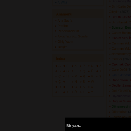
Bir Güneş Ba
ArWiki
Bir Hüzün De
Gibiyim
(2673) 
Anamenü
Bir Oh Çeks
Ana Sayfa
Bir Sıkımlık 
Profilim
Bulursun Ben
Repertuarlarım
Canım Benim
Akor/Tab/Söz Gönder
Canım Seni İs
Giriş Yapın
Canımın Yold
İletişim
Canımın Yolda
Gelemedim/ney
İndex
Cilveler
(2077)
Çakmak Çak
A
F
K
P
U
Z
Çare Değil
(30
B
G
L
Q
Ü
+
Çek Git Baş
C
H
M
R
V
?
Daha Yolun 
Ç
I
N
S
W
Dediler Zama
D
İ
O
Ş
X
Deli Yürekli Y
E
J
Ö
T
Y
Diyemedimki
Doğum Günü
Dönemezsin
(
Dönmelisin
(3
Elveda Aşkı
Emret Öleyim
Bir yazı..
Eskidi Herşe