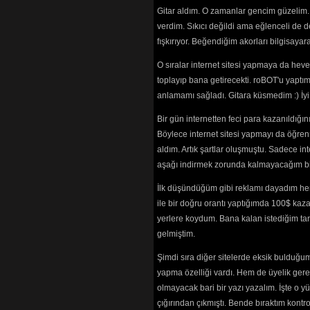
Ev Seçelim
(2
Gitar aldım. O zamanlar gencim güzelim. 
Gece Her Ye
verdim. Sıkıcı değildi ama eğlenceli de 
Gel Kıyma
(20
fışkırıyor. Beğendiğim akorları bilgisaya
Gelse O Şuh 
Gidemezsin
(
O sıralar internet sitesi yapmaya da hev
Gönlüm Yaral
Gözünde Bir
toplayıp bana getirecekti. roBOT'u yaptım.
Gülü Saran Y
anlamamı sağladı. Gitara küsmedim :) İ
Gümüş Kurş
Günah Bize
(
Bir gün internetten feci para kazanıldığ
Hastayım Ya
Böylece internet sitesi yapmayı da öğren
Hatırasıdır
(2
aldım. Artık şartlar oluşmuştu. Sadece in
Havar
(3288) 
aşağı indirmek zorunda kalmayacağım bir 
Hayatım Deği
Hey Adamım
İlk düşündüğüm gibi reklamı dayadım her
İki Gönül
(208
ile bir doğru orantı yaptığımda 100$ kaz
İstanbulu Efk
Kanadı Krık 
yerlere koydum. Bana kalan istediğim tarz
Kanasın
(5325
gelmiştim.
Kaybolan Yılla
Keje
(2765) 
Şimdi sıra diğer sitelerde eksik bulduğum 
Kendim Düşt
yapma özelliği vardı. Hem de üyelik ger
Küsmeyin Ge
olmayacak bari bir yazı yazalım. İşte 
Lale Devri
(33
çığırından çıkmıştı. Bende bıraktım kon
Laz Ali
(2538) 