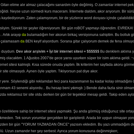
072) 
Türkçe yazanlar için hatırlatmalar; cümle büyük harfle başlar, nokta i
Gitarı elime alır almaz çalacağımı sanardım öyle değilmiş. O zamanlar internet pek
cümle başlar. "gelcem, gitcem, gidiyom" denmez "geleceğim, gidec
r
(2278) 
denir. "Yaaaa" çok laubali bir sözdür. "bU şEkiLDE" yazmak sadece o
değildi. Neyse uzun sürmedi kurs maceram. İnternete daldım, akor arıyorum. Bir sürü
04) 
harfi "g" şeklinde yazılamaz. "Bende, sende" denmez, "Ben de, sen d
"Geldimi?" yazılmaz "Geldi mi?" yazılır. Soru takıları ayrı yazılır. 
ra kaydediyorum. Zaten çalamıyorum, bir de yüzlerce word dosyası içinde çalabildikle
Meclise
(3130) 
duru" denmez. "Ahmet, Belgin, Duru" denir. Özel isimlerin, illerin, ülkel
2349) 
olarak kullanılıyorsa ayrı, iyelik eki olarak kullanıyorsa birleşik yazı
esliyim. Sürekli bir şeyler öğreniyorum. Bir gün roBOT yapmayı öğrendim. EVREKA! 
yazılır. MSN Türkçesi'yle değil.
MSN türkçesi ile yazılan yorumlar si
ı
(2769) 
AYRICA:
 Damla
(2454) 
. Artık arayıp
da
bulamadığım her akorun birkaç versiyonuna sahiptim. Bu bolluk gi
Burada küfür etmek kimseye bir şey katmaz. Burada bize teşekkür e
seviyeli yorum yapın. Aşağıdaki editör kendinizi en iyi biçimde ifad
aprağa
(1961) 
yi çalamasam
da
BEN keyif alıyordum. Sorana gitar çalıyorum demek de fena olmuyo
yazı renginde yapacağınız değişiklikler yorumunuzu okunamaz hale ge
un
(2578) 
şarkıyı seviyorum" tarzı yorumlar lütfen yapmayalım. Aşkınızı burad
için sitemizin
ArWiki
özelliğini kullanın. Site ile ilgili görüşlerinizi, istek
2132) 
ını duydum.
Dev akor arşivim + İyi bir internet sitesi = $$$$$$
Bu denklem aklıma ya
Burada konuşulan müzik olsun. Bol Keyifler..
şıyorum
(3084) 
miş olacaktım. 1 Ağustos 2007'de gece yarısı uyurken süper bir isim aklıma geldi.
131) 
Sadece üyeler yorum yapabilir.
ternet sitesi kalmıştı. Kısa sürede onuda yaptım. İlk kriterim her sayfada akoru görm
site olmasıydı. Aynen öyle yaptım. Tıklıyorsun pat diye akor.
şti
(2103) 
(2113) 
 yere. Söylendiği gibi reklamdan feci para kazanmanın bu kadar kolay olmadığını 
8) 
anmam 43 senemi alıyordu... Bu hesap beni yıkmıştı :) Bende daha fazla sinir olma
ar Bastı
(2429) 
Aşk
(2034) 
da reklamsız bir site oldu derken bir gün bir teşekkür mesajı geldi. Takip eden ayl
) 
r Gibi
(2625) 
Path:
p
özelliklere sahip bir internet sitesi yapmaktı. Şu anda görmüş olduğunuz site ortaya 
üm
(3252) 
ekmeden. Tek sorun yorumlar gerçekten bir gariplerdi. Arada bir uygun olmayan yor
celer
(2829) 
o yüzden bir gün "YORUM YAZMADAN ÖNCE" yazısını ekledim. Bu yazı ummadığım dere
93) 
Güvenlik kodunu okuyamıyorum
trolü. Uzun zamandır her şey serbest. Ayrıca yorum konusuna değinmişken;