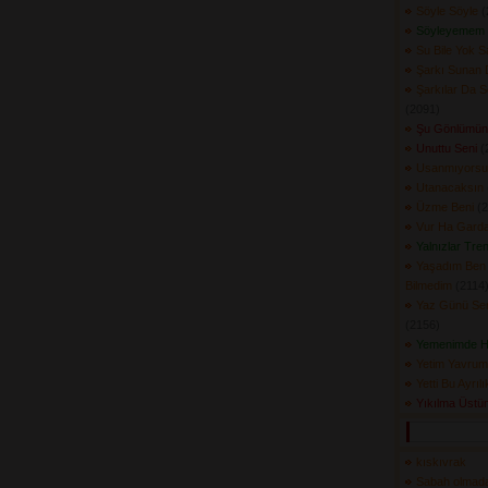
Söyle Söyle
(
Söyleyemem 
Su Bile Yok 
Şarkı Sunan D
Şarkılar Da 
(2091) 
Şu Gönlümün 
Unuttu Seni
(2
Usanmıyorsu
Utanacaksın
Üzme Beni
(2
Vur Ha Gard
Yalnızlar Tren
Yaşadım Ben 
Bilmedim
(2114)
Yaz Günü Sen
(2156) 
Yemenimde H
Yetim Yavrum
Yetti Bu Ayrılı
Yıkılma Üst
kıskıvrak
Sabah olmad