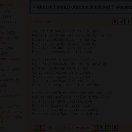
arkıları
Akorist fikrinizi öğrenmek istiyor! Tıklayınız
dı
(2548) 
ı
(3164) 
 Kere
(4251) 
Günah Bize 
84) 
Sev de gör benim gibi sev de gör

Onu
(2162) 
Kendini bulursun gel gönlüme gir de gör

lar Var
(2469) 
Elveda demekten kolay ne var ki

15) 
Başkası ben gibi sevmez inan ki

Mutluluk beraber yakışır bize

lek
(2459) 
Bir daha denesek ne olur sanki

2297) 
en Bir Ok
(4305) 
Hadi affedelim yeniden sevelim

Üç günlük dünyada gel biz de gülelim

4) 
Bırakır gidersen bana günah

zgeçelim
(2435) 
Gidip sevilmezsen sana günah

2608) 
Sevip sevilmezsen sana günah

i Açtı
(3181) 
Sev beni sev beni bırakma elimi

Gitme kal sevgilim n'olur sev beni

269) 
175) 
Dinle bak kalbimi sana bir şey söylüyor

n Tüyü Mü Var
Dön de bak gözlerim n'olur gitme diyor

Aldanıp bir hata işledim diye

Bu kadar eziyet bu ceza niye

ini Yak
(2795) 
Sen bana hiç hata yapmadın sanki

e De Sev
(7878) 
Bu kırık kalp bana kimden hediye

Başkadır
(2245) 
6) 
s
(2162) 