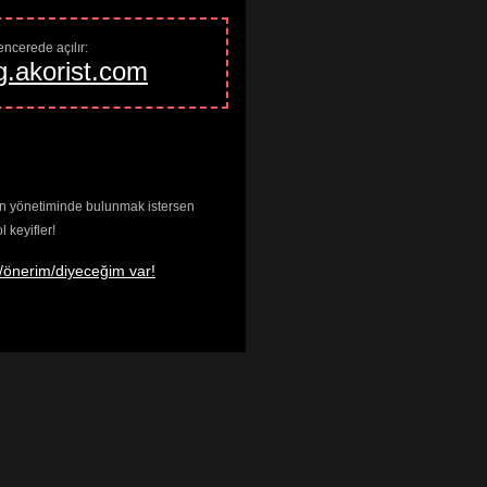
ncerede açılır: 
g.akorist.com
enin yönetiminde bulunmak istersen
keyifler!
/önerim/diyeceğim var!