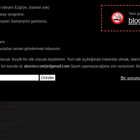
 isteyen Ezgi'ye, (isteme yok)
Yeni pe
Soran Var
(3290) 
ray sevgisine,
blo
m
(2036) 
amayan Samanyolu şarkısına,
yorum
(2358) 
mle
(2401) 
 Daha İyi
(2209) 
ara
 
8) 
buradan selam göndermek istiyorum.
uş Ses Vermiyor
olacak. Keyifli bir site olacak diyebilirim. Yeni site açıldığında haberdar olmak, sit
m
(2179) 
 bir eposta at.
akorist.com[et]gmail.com
Spam yapmayacağıma söz veriyorum. Bol 
(2493) 
 Mazideki Halimle
Bir sorum
ın
(2171) 
Bana Sakla
(3263) 
zledim
(2350) 
(2277) 
Kalbe Dolan
alım
(4372) 
im Usanır
(4899) 
107) 
69) 