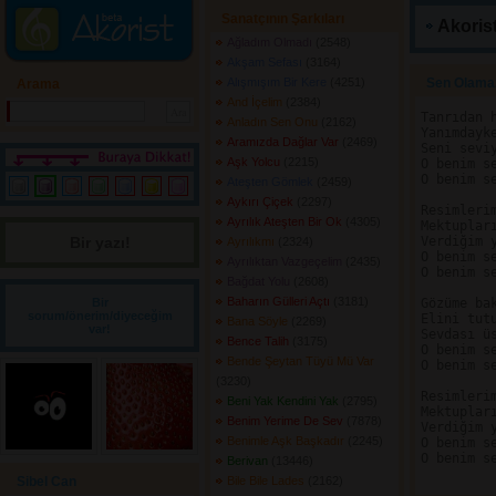
Sanatçının Şarkıları
Akorist
Ağladım Olmadı
(2548) 
Akşam Sefası
(3164) 
Alışmışım Bir Kere
(4251) 
Sen Olamaz
Arama
And İçelim
(2384) 
Tanrıdan h
Anladın Sen Onu
(2162) 
Yanımdayke
Aramızda Dağlar Var
(2469) 
Seni seviy
Aşk Yolcu
(2215) 
O benim se
O benim se
Ateşten Gömlek
(2459) 
Aykırı Çiçek
(2297) 
Resimlerim
Ayrılık Ateşten Bir Ok
(4305) 
Mektupları
Bir yazı! 
Verdiğim y
Ayrılıkmı
(2324) 
O benim se
Ayrılıktan Vazgeçelim
(2435) 
O benim se
Bağdat Yolu
(2608) 
Baharın Gülleri Açtı
(3181) 
Bir
Gözüme bak
sorum/önerim/diyeceğim
Elini tutu
Bana Söyle
(2269) 
var!
Sevdası üs
Bence Talih
(3175) 
O benim se
Bende Şeytan Tüyü Mü Var
O benim se
(3230) 
Resimlerim
Beni Yak Kendini Yak
(2795) 
Mektupları
Benim Yerime De Sev
(7878) 
Verdiğim y
Benimle Aşk Başkadır
(2245) 
O benim se
O benim se
Berivan
(13446) 
Sibel Can
Bile Bile Lades
(2162) 