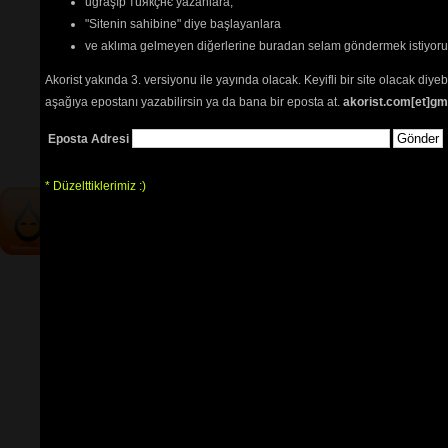
uğraşıp тüякçнє yazanlara,
şarkı notaları
"Sitenin sahibine" diye başlayanlara
Yalnızlar treni nota
ve aklıma gelmeyen diğerlerine buradan selam göndermek istiyor
Tehlikenin Farkında mısın? 
Akorist yakında 3. versiyonu ile yayında olacak. Keyifli bir site olacak diy
aşağıya epostanı yazabilirsin ya da bana bir eposta at.
akorist.com[et]gm
İçerik
akorların
,
tabların
,
bas
tablarının
ve 
sözlerin
ayırt 
Eposta Adresi
edilebilmesi için
seçimlerinize
göre
renkli listelenmektedir.
* Düzelttiklerimiz :)