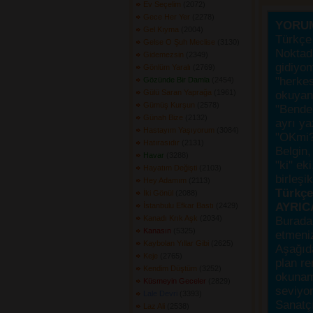
Ev Seçelim
(2072) 
Gece Her Yer
(2278) 
YORU
Gel Kıyma
(2004) 
Türkçe 
Gelse O Şuh Meclise
(3130) 
Noktada
Gidemezsin
(2349) 
gidiyo
Gönlüm Yaralı
(2769) 
"herke
Gözünde Bir Damla
(2454) 
Gülü Saran Yaprağa
(1961) 
okuyanı
Gümüş Kurşun
(2578) 
"Bende,
Günah Bize
(2132) 
ayrı ya
Hastayım Yaşıyorum
(3084) 
"OKmi?
Hatırasıdır
(2131) 
Belgin, 
Havar
(3288) 
"ki" ek
Hayatım Değişti
(2103) 
birleşi
Hey Adamım
(2113) 
Türkçes
İki Gönül
(2088) 
AYRIC
İstanbulu Efkar Bastı
(2429) 
Kanadı Krık Aşk
(2034) 
Burada
Kanasın
(5325) 
etmeniz
Kaybolan Yıllar Gibi
(2625) 
Aşağıda
Keje
(2765) 
plan re
Kendim Düştüm
(3252) 
okunama
Küsmeyin Geceler
(2829) 
seviyor
Lale Devri
(3393) 
Sanatçı
Laz Ali
(2538) 