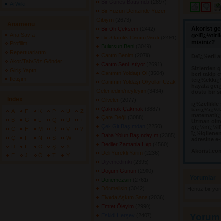
Bir Güneş Batışında
(2897) 
ArWiki
Bir Hüzün Denizinde Yüzer
Gibiyim
(2673) 
Anamenü
Akorist ge
Bir Oh Çeksem
(2442) 
Ana Sayfa
geliï¿½tir
Bir Sıkımlık Canım Vardı
(2491) 
misiniz?
Profilim
Bulursun Beni
(3049) 
Repertuarlarım
Canım Benim
(2079) 
Deï¿½erli a
Akor/Tab/Söz Gönder
Canım Seni İstiyor
(2691) 
Sizlerden g
Giriş Yapın
Canımın Yoldaşı Ol
(3504) 
beri takip e
İletişim
teï¿½ekkï¿
Canımın Yoldaşı Ol/yollar Uzak
hayata geï¿
Gelemedim/neyleyim
(3434) 
dostu bir s
İndex
Cilveler
(2077) 
ï¿½zellikle
Çakmak Çakmak
(3887) 
karï¿½ï¿½l
A
F
K
P
U
Z
matematiï¿½
Çare Değil
(3088) 
B
G
L
Q
Ü
+
Uzman olma
Çek Git Başımdan
(2250) 
gï¿½nï¿½llï
C
H
M
R
V
?
ï¿½lgilene
Daha Yolun Başındayım
(2385) 
Ç
I
N
S
W
adresine e-
Dediler Zamanla Hep
(4560) 
D
İ
O
Ş
X
Akorist.co
Deli Yürekli Yarim
(2236) 
E
J
Ö
T
Y
Diyemedimki
(2395) 
Doğum Günün
(2900) 
Yorumlar 
Dönemezsin
(2761) 
Dönmelisin
(3042) 
Henüz bir yo
Elveda Aşkım Sana
(2036) 
Emret Öleyim
(2990) 
Yorum
Eskidi Herşey
(2407) 