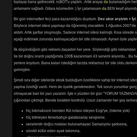
toplayıp bana getirecekti. roBOT'u yaptım.. Artık arayıp
da
bulamadığım her 
Söyle Söyle
(2116) 
anlamamı sağladı. Gitara küsmedim :) İyi çalamasam
da
BEN keyif alıyord
Söyleyemem Derdimi
(7229) 
Su Bile Yok Sana
(2035) 
Bir gün internetten feci para kazanıldığını duydum.
Dev akor arşivim + İyi 
Şarkı Sunan Diller
(2236) 
Şarkılar Da Senden Yana
Böylece internet sitesi yapmayı da öğrenmiş olacaktım. 1 Ağustos 2007'de 
(2091) 
aldım. Artık şartlar oluşmuştu. Sadece internet sitesi kalmıştı. Kısa sürede
Şu Gönlümün Kaderini
(2181) 
aşağı indirmek zorunda kalmayacağım bir site olmasıydı. Aynen öyle yaptım.
Unuttu Seni
(2947) 
Usanmıyorsun
(1906) 
İlk düşündüğüm gibi reklamı dayadım her yere. Söylendiği gibi reklamdan
Utanacaksın
(2109) 
ile bir doğru orantı yaptığımda 100$ kazanmam 43 senemi alıyordu... Bu he
Üzme Beni
(2250) 
yerlere koydum. Bana kalan istediğim tarzda reklamsız bir site oldu derken
Vur Ha Gardaş
(2280) 
Yalnızlar Treni
(2573) 
gelmiştim.
Yaşadım Ben Gülmeyi Hiç
Şimdi sıra diğer sitelerde eksik bulduğum özelliklere sahip bir internet sit
Bilmedim
(2114) 
Yaz Günü Sen Değil Misin
yapma özelliği vardı. Hem de üyelik gerekmeden. Tek sorun yorumlar gerçe
(2156) 
olmayacak bari bir yazı yazalım. İşte o yüzden bir gün "YORUM YAZMADAN
Yemenimde Hare Var
(2773) 
çığırından çıkmıştı. Bende bıraktım kontrolü. Uzun zamandır her şey serb
Yetim Yavrum
(2492) 
Yetti Bu Ayrılık
(2022) 
hiç bıkmaksızın benden flüt notası isteyen Ezgi'ye, (isteme yok)
Yıkılma Üstüme Akşam
(2466) 
hiç bitmeyen fenerbahçe-galatasaray sevgisine,
senelerdir doğru notaları bulunamayan Samanyolu şarkısına,
kıskıvrak
sürekli küfür eden ayak takımına,
Sabah olmadan