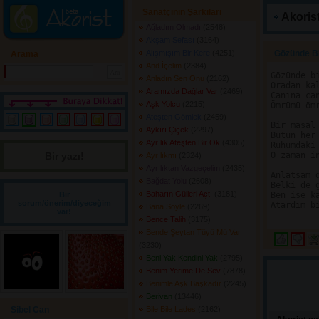
Sanatçının Şarkıları
Akorist
Ağladım Olmadı
(2548) 
Akşam Sefası
(3164) 
Alışmışım Bir Kere
(4251) 
Gözünde Bi
Arama
And İçelim
(2384) 
Gözünde bi
Anladın Sen Onu
(2162) 
Oradan kal
Aramızda Dağlar Var
(2469) 
Canına can
Aşk Yolcu
(2215) 
Ömrümü ömr
Ateşten Gömlek
(2459) 
Bir masal 
Aykırı Çiçek
(2297) 
Bütün her 
Ayrılık Ateşten Bir Ok
(4305) 
Ruhumdaki 
Bir yazı! 
O zaman in
Ayrılıkmı
(2324) 
Ayrılıktan Vazgeçelim
(2435) 
Anlatsam d
Bağdat Yolu
(2608) 
Belki de g
Baharın Gülleri Açtı
(3181) 
Bir
Ben ise ka
sorum/önerim/diyeceğim
Atardım bi
Bana Söyle
(2269) 
var!
Bence Talih
(3175) 
Bende Şeytan Tüyü Mü Var
(3230) 
Beni Yak Kendini Yak
(2795) 
Benim Yerime De Sev
(7878) 
Benimle Aşk Başkadır
(2245) 
Berivan
(13446) 
Sibel Can
Bile Bile Lades
(2162) 