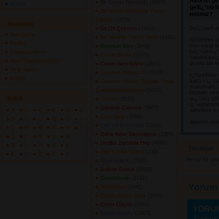
Akorist ge
Bir Güneş Batışında
(2897) 
ArWiki
geliï¿½tir
Bir Hüzün Denizinde Yüzer
misiniz?
Gibiyim
(2673) 
Anamenü
Deï¿½erli a
Bir Oh Çeksem
(2442) 
Ana Sayfa
Bir Sıkımlık Canım Vardı
(2491) 
Sizlerden g
Profilim
beri takip e
Bulursun Beni
(3049) 
teï¿½ekkï¿
Repertuarlarım
Canım Benim
(2079) 
hayata geï¿
Akor/Tab/Söz Gönder
dostu bir s
Canım Seni İstiyor
(2691) 
Giriş Yapın
Canımın Yoldaşı Ol
(3504) 
ï¿½zellikle
İletişim
karï¿½ï¿½l
Canımın Yoldaşı Ol/yollar Uzak
matematiï¿½
Gelemedim/neyleyim
(3434) 
Uzman olma
İndex
gï¿½nï¿½llï
Cilveler
(2077) 
ï¿½lgilene
Çakmak Çakmak
(3887) 
A
F
K
P
U
Z
adresine e-
Çare Değil
(3088) 
B
G
L
Q
Ü
+
Akorist.co
Çek Git Başımdan
(2250) 
C
H
M
R
V
?
Daha Yolun Başındayım
(2385) 
Ç
I
N
S
W
Dediler Zamanla Hep
(4560) 
D
İ
O
Ş
X
Yorumlar 
Deli Yürekli Yarim
(2236) 
E
J
Ö
T
Y
Henüz bir yo
Diyemedimki
(2395) 
Doğum Günün
(2900) 
Dönemezsin
(2761) 
Yorum
Dönmelisin
(3042) 
Elveda Aşkım Sana
(2036) 
Emret Öleyim
(2990) 
YORU
Eskidi Herşey
(2407) 
Türkçe 