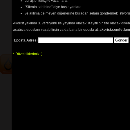
uğraşıp тüякçнє yazanlara,
şarkı notaları
"Sitenin sahibine" diye başlayanlara
Yalnızlar treni nota
ve aklıma gelmeyen diğerlerine buradan selam göndermek istiyor
Tehlikenin Farkında mısın? 
Akorist yakında 3. versiyonu ile yayında olacak. Keyifli bir site olacak diy
aşağıya epostanı yazabilirsin ya da bana bir eposta at.
akorist.com[et]gm
İçerik
akorların
,
tabların
,
bas
tablarının
ve 
sözlerin
ayırt 
Eposta Adresi
edilebilmesi için
seçimlerinize
göre
renkli listelenmektedir.
* Düzelttiklerimiz :)