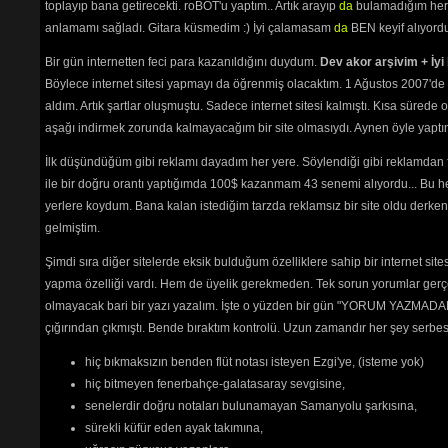
toplayıp bana getirecekti. roBOT'u yaptım.. Artık arayıp
da
bulamadığım her 
Söyle Söyle
(2116) 
anlamamı sağladı. Gitara küsmedim :) İyi çalamasam
da
BEN keyif alıyord
Söyleyemem Derdimi
(7229) 
Su Bile Yok Sana
(2035) 
Bir gün internetten feci para kazanıldığını duydum.
Dev akor arşivim + İyi 
Şarkı Sunan Diller
(2236) 
Şarkılar Da Senden Yana
Böylece internet sitesi yapmayı da öğrenmiş olacaktım. 1 Ağustos 2007'de 
(2091) 
aldım. Artık şartlar oluşmuştu. Sadece internet sitesi kalmıştı. Kısa sürede
Şu Gönlümün Kaderini
(2181) 
aşağı indirmek zorunda kalmayacağım bir site olmasıydı. Aynen öyle yaptım.
Unuttu Seni
(2947) 
Usanmıyorsun
(1906) 
İlk düşündüğüm gibi reklamı dayadım her yere. Söylendiği gibi reklamdan
Utanacaksın
(2109) 
ile bir doğru orantı yaptığımda 100$ kazanmam 43 senemi alıyordu... Bu he
Üzme Beni
(2250) 
yerlere koydum. Bana kalan istediğim tarzda reklamsız bir site oldu derken
Vur Ha Gardaş
(2280) 
Yalnızlar Treni
(2573) 
gelmiştim.
Yaşadım Ben Gülmeyi Hiç
Şimdi sıra diğer sitelerde eksik bulduğum özelliklere sahip bir internet sit
Bilmedim
(2114) 
Yaz Günü Sen Değil Misin
yapma özelliği vardı. Hem de üyelik gerekmeden. Tek sorun yorumlar gerçe
(2156) 
olmayacak bari bir yazı yazalım. İşte o yüzden bir gün "YORUM YAZMADAN
Yemenimde Hare Var
(2773) 
çığırından çıkmıştı. Bende bıraktım kontrolü. Uzun zamandır her şey serb
Yetim Yavrum
(2492) 
Yetti Bu Ayrılık
(2022) 
hiç bıkmaksızın benden flüt notası isteyen Ezgi'ye, (isteme yok)
Yıkılma Üstüme Akşam
(2466) 
hiç bitmeyen fenerbahçe-galatasaray sevgisine,
senelerdir doğru notaları bulunamayan Samanyolu şarkısına,
kıskıvrak
sürekli küfür eden ayak takımına,
Sabah olmadan