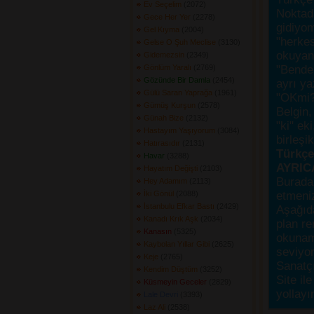
Ev Seçelim
(2072) 
Noktada
Gece Her Yer
(2278) 
gidiyo
Gel Kıyma
(2004) 
"herke
Gelse O Şuh Meclise
(3130) 
okuyanı
Gidemezsin
(2349) 
Gönlüm Yaralı
(2769) 
"Bende,
Gözünde Bir Damla
(2454) 
ayrı ya
Gülü Saran Yaprağa
(1961) 
"OKmi?
Gümüş Kurşun
(2578) 
Belgin, 
Günah Bize
(2132) 
"ki" ek
Hastayım Yaşıyorum
(3084) 
birleşi
Hatırasıdır
(2131) 
Türkçes
Havar
(3288) 
AYRIC
Hayatım Değişti
(2103) 
Burada
Hey Adamım
(2113) 
İki Gönül
(2088) 
etmeniz
İstanbulu Efkar Bastı
(2429) 
Aşağıda
Kanadı Krık Aşk
(2034) 
plan re
Kanasın
(5325) 
okunama
Kaybolan Yıllar Gibi
(2625) 
seviyor
Keje
(2765) 
Sanatçı
Kendim Düştüm
(3252) 
Site ile
Küsmeyin Geceler
(2829) 
yollayı
Lale Devri
(3393) 
Laz Ali
(2538) 