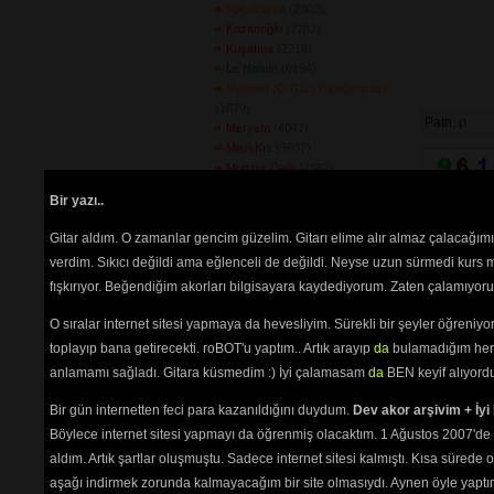
Koçaklama
(2302) 
Kozanoğlu
(2782) 
Kuşatma
(2218) 
Le Hanım
(6194) 
Mehmet (O Gün Yüreğimizde)
(1879) 
Path:
p
Meryem
(4047) 
Misri Kız
(3807) 
Munzur Dağı
(7362) 
Nenni
(3038) 
Bir yazı..
Neslime Armağanımdır
(2301) 
Neşid El Tahrir
(2604) 
Gitar aldım. O zamanlar gencim güzelim. Gitarı elime alır almaz çalacağım
Nurhak
(6418) 
verdim. Sıkıcı değildi ama eğlenceli de değildi. Neyse uzun sürmedi kurs m
Oğul Gitme Demedim
(2203) 
fışkırıyor. Beğendiğim akorları bilgisayara kaydediyorum. Zaten çalamıyorum
Omuzdan Tutun Beni
(2693) 
Onaltı Mart
(1888) 
O sıralar internet sitesi yapmaya da hevesliyim. Sürekli bir şeyler öğren
Önce Analar Düşer
(2089) 
Özgür Tutsak
(2558) 
toplayıp bana getirecekti. roBOT'u yaptım.. Artık arayıp
da
bulamadığım her 
Reşo
(3697) 
anlamamı sağladı. Gitara küsmedim :) İyi çalamasam
da
BEN keyif alıyord
Seher Yeli Kız
(2934) 
Seni Men Yaman Sevirem
Bir gün internetten feci para kazanıldığını duydum.
Dev akor arşivim + İyi 
(2759) 
Böylece internet sitesi yapmayı da öğrenmiş olacaktım. 1 Ağustos 2007'de 
Sevda Türküsü
(2412) 
aldım. Artık şartlar oluşmuştu. Sadece internet sitesi kalmıştı. Kısa sürede
Sıyrılıp Gelen
(6564) 
aşağı indirmek zorunda kalmayacağım bir site olmasıydı. Aynen öyle yaptım.
Sivas (Gün Tutuşur)
(2782) 