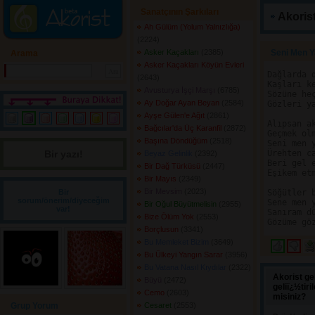
Sanatçının Şarkıları
Akorist
Ah Gülüm (Yolum Yalnızlığa)
(2224) 
Asker Kaçakları
(2385) 
Seni Men 
Arama
Asker Kaçakları Köyün Evleri
Dağlarda d
(2643) 
Kaşları ke
Avusturya İşçi Marşı
(6785) 
Sözüne heç
Ay Doğar Ayan Beyan
(2584) 
Gözleri ya
Ayşe Gülen'e Ağıt
(2861) 
Alıpsan ak
Bağcılar'da Üç Karanfil
(2872) 
Geçmek olm
Başına Döndüğüm
(2518) 
Seni men y
Bir yazı! 
Ürehten ca
Beyaz Gelinlik
(2392) 
Beri gel e
Bir Dağ Türküsü
(2447) 
Eşikem etm
Bir Mayıs
(2349) 
Bir Mevsim
(2023) 
Bir
Söğütler b
sorum/önerim/diyeceğim
Sene men y
Bir Oğul Büyütmelisin
(2955) 
var!
Sanıram dü
Bize Ölüm Yok
(2553) 
Borçlusun
(3341) 
Bu Memleket Bizim
(3649) 
Bu Ülkeyi Yangın Sarar
(3956) 
Bu Vatana Nasıl Kıydılar
(2322) 
Akorist ge
Büyü
(2472) 
geliï¿½tir
Cemo
(2603) 
misiniz?
Grup Yorum
Cesaret
(2553) 