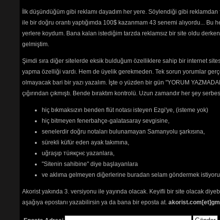
Sürmenelim
(2267) 
İlk düşündüğüm gibi reklamı dayadım her yere. Söylendiği gibi reklamdan
Şafak Söktü Yine Sunam
ile bir doğru orantı yaptığımda 100$ kazanmam 43 senemi alıyordu... Bu he
Uyanmaz
(4925) 
Şahan Kanatlılar
(4152) 
yerlere koydum. Bana kalan istediğim tarzda reklamsız bir site oldu derken
Şarkışla
(10336) 
gelmiştim.
Tayad (Sevda) Türküsü
(2600) 
Uğurlama
(3236) 
Şimdi sıra diğer sitelerde eksik bulduğum özelliklere sahip bir internet sit
Ulaşır Sana
(5729) 
yapma özelliği vardı. Hem de üyelik gerekmeden. Tek sorun yorumlar gerçe
Umudun Zeybeği
(2363) 
olmayacak bari bir yazı yazalım. İşte o yüzden bir gün "YORUM YAZMADAN
Vur Ulan Köpek Dölü
(2752) 
çığırından çıkmıştı. Bende bıraktım kontrolü. Uzun zamandır her şey serb
Yağmur Olsun
(2466) 
Yastadır Ey Deli Gönül
(2398) 
hiç bıkmaksızın benden flüt notası isteyen Ezgi'ye, (isteme yok)
Yürek Çağrısı
(4456) 
Zafere Kadar
(2032) 
hiç bitmeyen fenerbahçe-galatasaray sevgisine,
senelerdir doğru notaları bulunamayan Samanyolu şarkısına,
sürekli küfür eden ayak takımına,
ay dogar
uğraşıp тüякçнє yazanlara,
incememet
"Sitenin sahibine" diye başlayanlara
İste biz burdayiz
Suya düşen karanfil
ve aklıma gelmeyen diğerlerine buradan selam göndermek istiyor
Akorist yakında 3. versiyonu ile yayında olacak. Keyifli bir site olacak diy
Tehlikenin Farkında mısın? 
aşağıya epostanı yazabilirsin ya da bana bir eposta at.
akorist.com[et]gm
İçerik
akorların
,
tabların
,
bas