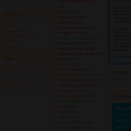
Deï¿½erli a
Cesaret (Atıldık Kavgaya)
ArWiki
(2084) 
Sizlerden g
beri takip e
Çağrı
(2140) 
Anamenü
teï¿½ekkï¿
Çatal Çalma
(2002) 
hayata geï¿
Ana Sayfa
dostu bir s
Çav Bella
(3914) 
Profilim
Dağlar Koynunda
(2162) 
ï¿½zellikle
Repertuarlarım
karï¿½ï¿½l
Dağlara Gel
(4142) 
matematiï¿½
Akor/Tab/Söz Gönder
Dağlara Gel Dağlara
(2883) 
Uzman olma
Giriş Yapın
gï¿½nï¿½llï
Dağların Sevdası
(2195) 
ï¿½lgilene
İletişim
Dalların Sevdası
(2088) 
adresine e-
Dersim'de Doğan Güneş
(3502) 
Akorist.co
İndex
Derviş
(4272) 
Di Beri
(2024) 
A
F
K
P
U
Z
Diri Diri Yaktılar
(2413) 
B
G
L
Q
Ü
+
Yorumlar 
Doğacak Güneş Gibi
(2400) 
C
H
M
R
V
?
Henüz bir yo
Dünya Halkları Kardeştir
(2738) 
Ç
I
N
S
W
Dünyanın Üzerinde
(2159) 
D
İ
O
Ş
X
Düşenlere
(2622) 
E
J
Ö
T
Y
Yorum
Em Ne Binketi Ne
(2264) 
Emekçi Halayı
(2861) 
Eylül
(2269) 
YORU
Feda
(2696) 
Türkçe 
Ferhat
(2050) 
Noktada
Filistin Günlüğü
(3471) 
gidiyo
Gel Ki Şafaklar Tutuşsun