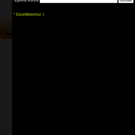
Eposta Adresi
tablarının
ve 
sözlerin
ayırt 
edilebilmesi için
seçimlerinize
göre
renkli listelenmektedir.
* Düzelttiklerimiz :)