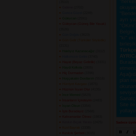
"herke
(3510) 
okuyanı
Gidene
(2702) 
"Bende,
Gonca Güzel
(2249) 
Güleycan
(2591) 
ayrı ya
Güleycan (Güneş Bile Yasak)
"OKmi?
(3526) 
Belgin, 
Gün Doğdu
(3623) 
"ki" ek
Gün Gelir (Türküler Söyledik)
birleşi
(2131) 
Türkçes
Haklıyız Kazanacağız
(3112) 
AYRIC
Halkımızın Gelini
(3740) 
Burada
Hayat (Beyaz Gelinlik)
(3331) 
etmeniz
Haydi Kolkola
(2805) 
Hiç Durmadan
(3396) 
Aşağıda
Hoşçakalın Dostlarım
(5516) 
plan re
Hürriyet Kavgası
(1875) 
okunama
Hüznün İsyan Olur
(4135) 
seviyor
İnce Memed
(5829) 
Sanatçı
İnsanların İçindeyim
(2483) 
Site ile
İsyan Olsun
(3354) 
yollayı
İşte Buradayız
(2568) 
Kahramanlar Ölmez
(1983) 
Keskin Bıçak Yarası
(2425) 
Sadece üyele
Kızıl Bayrak
(2338) 
Kızılcık Şerbeti
(3015) 