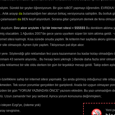
harfi "g" şeklinde yazılamaz. "Bende, sende" denmez, "Ben de, sen d
"Geldimi?" yazılmaz "Geldi mi?" yazılır. Soru takıları ayrı yazılır. 
 
duru" denmez. "Ahmet, Belgin, Duru" denir. Özel isimlerin, illerin, ülkel
esliyim. Sürekli bir şeyler öğreniyorum. Bir gün roBOT yapmayı öğrendim. EVREKA! 
olarak kullanılıyorsa ayrı, iyelik eki olarak kullanıyorsa birleşik yazı
(2249) 
yazılır. MSN Türkçesi'yle değil.
MSN türkçesi ile yazılan yorumlar si
. Artık arayıp
da
bulamadığım her akorun birkaç versiyonuna sahiptim. Bu bolluk gi
91) 
AYRICA:
yi çalamasam
da
BEN keyif alıyordum. Sorana gitar çalıyorum demek de fena olmuyo
Burada küfür etmek kimseye bir şey katmaz. Burada bize teşekkür e
neş Bile Yasak)
seviyeli yorum yapın. Aşağıdaki editör kendinizi en iyi biçimde ifad
yazı renginde yapacağınız değişiklikler yorumunuzu okunamaz hale ge
ını duydum.
Dev akor arşivim + İyi bir internet sitesi = $$$$$$
Bu denklem aklıma ya
şarkıyı seviyorum" tarzı yorumlar lütfen yapmayalım. Aşkınızı burad
623) 
için sitemizin
ArWiki
özelliğini kullanın. Site ile ilgili görüşlerinizi, istek
miş olacaktım. 1 Ağustos 2007'de gece yarısı uyurken süper bir isim aklıma geldi.
rküler Söyledik)
Burada konuşulan müzik olsun. Bol Keyifler..
ternet sitesi kalmıştı. Kısa sürede onuda yaptım. İlk kriterim her sayfada akoru görm
anacağız
(3112) 
Sadece üyeler yorum yapabilir.
site olmasıydı. Aynen öyle yaptım. Tıklıyorsun pat diye akor.
lini
(3740) 
Gelinlik)
(3331) 
 yere. Söylendiği gibi reklamdan feci para kazanmanın bu kadar kolay olmadığını 
(2805) 
anmam 43 senemi alıyordu... Bu hesap beni yıkmıştı :) Bende daha fazla sinir olma
n
(3396) 
da reklamsız bir site oldu derken bir gün bir teşekkür mesajı geldi. Takip eden ayl
ostlarım
(5516) 
gası
(1875) 
 Olur
(4135) 
özelliklere sahip bir internet sitesi yapmaktı. Şu anda görmüş olduğunuz site ortaya 
5829) 
Path:
p
ekmeden. Tek sorun yorumlar gerçekten bir gariplerdi. Arada bir uygun olmayan yor
indeyim
(2483) 
3354) 
o yüzden bir gün "YORUM YAZMADAN ÖNCE" yazısını ekledim. Bu yazı ummadığım dere
z
(2568) 
trolü. Uzun zamandır her şey serbest. Ayrıca yorum konusuna değinmişken;
Güvenlik kodunu okuyamıyorum
 Ölmez
(1983) 
 Yarası
(2425) 
 isteyen Ezgi'ye, (isteme yok)
2338) 
Yeni pe
ray sevgisine,
ti
(3015) 