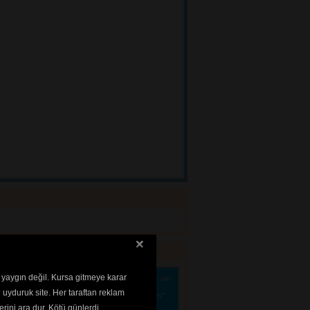
 yaygın değil. Kursa gitmeye karar
Kaynak:
www.zoque.net
le biter. Noktadan sonra boşluk bırakılır, yeni 
 uyduruk site. Her taraftan reklam
eğim, gidiyorum" denir. "Herkez" denmez "herkes"
kuyanı yorar. "Yanlız" değil "Yalnız" denir. "ğ"
rini ara dur. Kötü günlerdi..