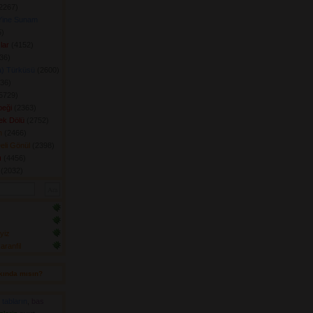
2267) 
Yine Sunam
) 
lar
(4152) 
6) 
a) Türküsü
(2600) 
36) 
5729) 
eği
(2363) 
ek Dölü
(2752) 
n
(2466) 
eli Gönül
(2398) 
ı
(4456) 
(2032) 
yiz
ranfil
kında mısın? 
,
tabların
,
bas