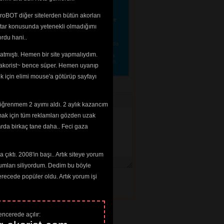
e" denir. "Dahi" anlamındaki "de" ayrı yazılır.
"OKmi?" değil, "Tamam mı?" denir. "ahmet, belgin,
erin ilk harfleri büyük yazılır. "ki" eki, bağlaç
roBOT diğer sitelerden bütün akorları
lır. "v" yerine "w" yazılmaz.
Yani Türkçe, Türkçe
linecektir. 
tar konusunda yetenekli olmadığımı 
rdu hani..
tmenize gerek yok, lütfen sadece alakalı ve 
e etmeniz için konmuştur. Arka plan renginde ya da
tirebilir, lütfen dikkat edelim. "Güzel", "Bu
tmıştı. Hemen bir site yapmalıydım. 
a ilan etmeyin. Sanatçılar hakkında bilgi girmek
lerinizi 
iletisim@akorist.com
adresine yollayın. 
 ~akorist~ bence süper. Hemen uyanıp
ek için elimi mouse'a götürüp sayfayı
öğrenmem 2 ayımı aldı. 2 aylık kazancım
mak için tüm reklamları gözden uzak
arda birkaç tane daha.. Feci gaza
çıktı. 2008'in başı.. Artık siteye yorum
umları siliyordum. Dedim bu böyle
cede popüler oldu. Artık yorum işi
ncerede açılır: 