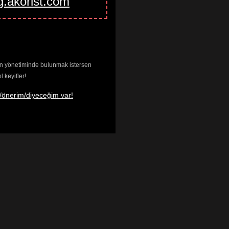
g.akorist.com
enin yönetiminde bulunmak istersen
keyifler!
/önerim/diyeceğim var!