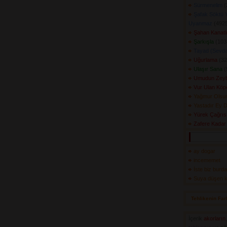
Sürmenelim
(
Şafak Söktü 
Uyanmaz
(4925
Şahan Kanatlı
Şarkışla
(1033
Tayad (Sevd
Uğurlama
(32
Ulaşır Sana
(
Umudun Zeyb
Vur Ulan Köp
Yağmur Olsu
Yastadır Ey D
Yürek Çağrıs
Zafere Kadar
ay dogar
incememet
İste biz burda
Suya düşen ka
Tehlikenin Far
İçerik
akorların