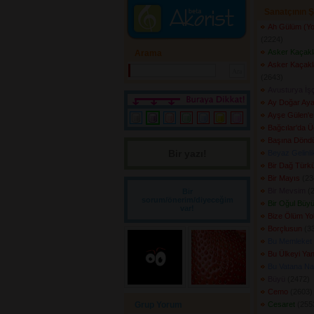
Sanatçının Ş
Ah Gülüm (Yol
(2224) 
Asker Kaçakl
Arama
Asker Kaçakla
(2643) 
Avusturya İşç
Ay Doğar Ay
Ayşe Gülen'e 
Bağcılar'da Ü
Başına Dönd
Bir yazı! 
Beyaz Gelinli
Bir Dağ Türk
Bir Mayıs
(234
Bir Mevsim
(2
Bir
sorum/önerim/diyeceğim
Bir Oğul Büyü
var!
Bize Ölüm Yo
Borçlusun
(33
Bu Memleket 
Bu Ülkeyi Ya
Bu Vatana Nas
Büyü
(2472) 
Cemo
(2603) 
Grup Yorum
Cesaret
(2553