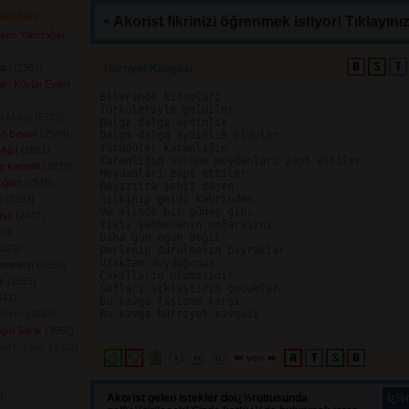
arkıları
Akorist fikrinizi öğrenmek istiyor! Tıklayınız
um Yalnızlığa)
arı
(2385) 
Hürriyet Kavgası 
rı Köyün Evleri
Ellerinde kitapları

Türküleriyle geldiler

i Marşı
(6785) 
Dalga dalga aydınlık

an Beyan
(2584) 
Dalga dalga aydınlık oldular

Yürüdüler karanlığın

Ağıt
(2861) 
Karanlığın üstüne meydanları zapt ettiler

ç Karanfil
(2872) 
Meydanları zapt ettiler

üğüm
(2518) 
Beyazıtta şehit düşen

Silkinip geldi kabrinden

k
(2392) 
Ve elinde bir güneş gibi

üsü
(2447) 
Yıktı şahmeranın mağarasını

9) 
Daha gün ogün değil

023) 
Derlenip dürülmesin bayraklar

Uzaktan duyduğunuz

tmelisin
(2955) 
Çakalların ulumasıdır

k
(2553) 
Safları sıklaştırın çocuklar

41) 
Bu kavga faşizme karşı

Bu kavga hürriyet kavgası

Bizim
(3649) 
ngın Sarar
(3956) 
ıl Kıydılar
(2322) 
) 
Akorist gelen istekler doï¿½rultusunda
ï¿½n