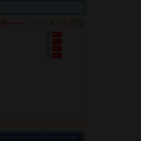
.
0 puan 
%0
%0
%0
%0
ternete sansï¿½r deï¿½il, sï¿½rat lazï¿½m!