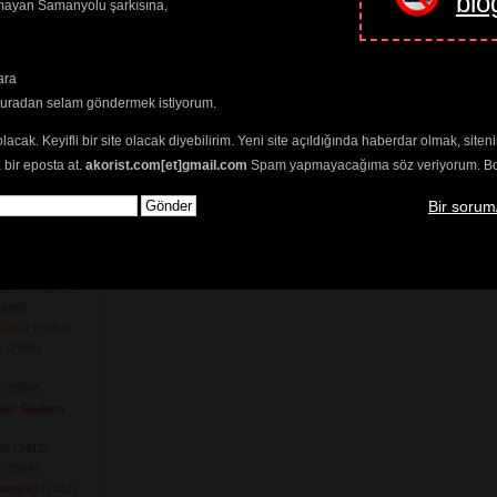
blo
amayan Samanyolu şarkısına,
302) 
82) 
8) 
94) 
ara
ün Yüreğimizde)
buradan selam göndermek istiyorum.
) 
olacak. Keyifli bir site olacak diyebilirim. Yeni site açıldığında haberdar olmak, sit
7) 
 bir eposta at.
akorist.com[et]gmail.com
Spam yapmayacağıma söz veriyorum. Bol 
(7362) 
Bir sorum
ğanımdır
(2301) 
ir
(2604) 
 
Demedim
(2203) 
un Beni
(2693) 
888) 
Düşer
(2089) 
k
(2558) 
z
(2934) 
man Sevirem
sü
(2412) 
(6564) 
utuşur)
(2782) 