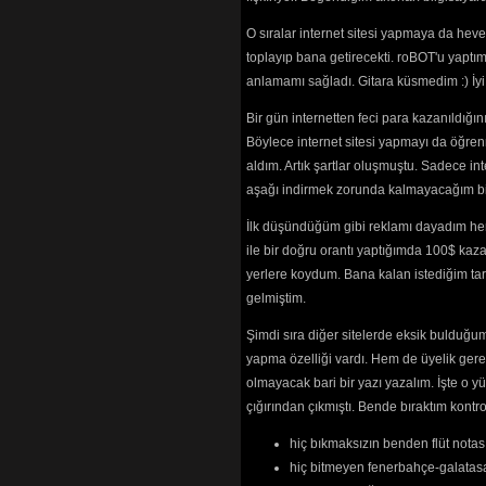
(3510) 
Gidene
(2702)
O sıralar internet sitesi yapmaya da hev
Gonca Güzel
toplayıp bana getirecekti. roBOT'u yaptım.
Güleycan
(25
anlamamı sağladı. Gitara küsmedim :) İ
Güleycan (Gü
(3526) 
Bir gün internetten feci para kazanıldığ
Gün Doğdu
(3
Böylece internet sitesi yapmayı da öğren
Gün Gelir (Tü
(2131) 
aldım. Artık şartlar oluşmuştu. Sadece in
Haklıyız Kaz
aşağı indirmek zorunda kalmayacağım bir 
Halkımızın Ge
Hayat (Beyaz 
İlk düşündüğüm gibi reklamı dayadım her
Haydi Kolkola
ile bir doğru orantı yaptığımda 100$ kaz
Hiç Durmada
yerlere koydum. Bana kalan istediğim tarz
Hoşçakalın D
gelmiştim.
Hürriyet Kav
Hüznün İsyan
Şimdi sıra diğer sitelerde eksik bulduğum 
İnce Memed
(
yapma özelliği vardı. Hem de üyelik ger
İnsanların İç
İsyan Olsun
(
olmayacak bari bir yazı yazalım. İşte 
İşte Buradayı
çığırından çıkmıştı. Bende bıraktım kon
Kahramanlar
Keskin Bıçak
hiç bıkmaksızın benden flüt notası
Kızıl Bayrak
(
hiç bitmeyen fenerbahçe-galatasa
Kızılcık Şerbe