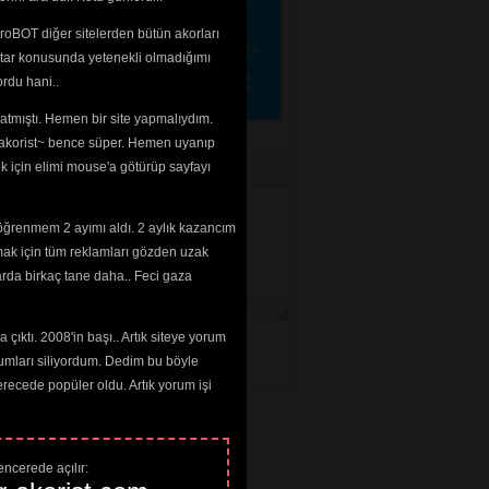
linecektir. 
roBOT diğer sitelerden bütün akorları
tmenize gerek yok, lütfen sadece alakalı ve 
e etmeniz için konmuştur. Arka plan renginde ya da
tar konusunda yetenekli olmadığımı 
tirebilir, lütfen dikkat edelim. "Güzel", "Bu
a ilan etmeyin. Sanatçılar hakkında bilgi girmek
rdu hani..
lerinizi 
iletisim@akorist.com
adresine yollayın. 
tmıştı. Hemen bir site yapmalıydım. 
 ~akorist~ bence süper. Hemen uyanıp
ek için elimi mouse'a götürüp sayfayı
öğrenmem 2 ayımı aldı. 2 aylık kazancım
mak için tüm reklamları gözden uzak
arda birkaç tane daha.. Feci gaza
çıktı. 2008'in başı.. Artık siteye yorum
umları siliyordum. Dedim bu böyle
cede popüler oldu. Artık yorum işi
ncerede açılır: 