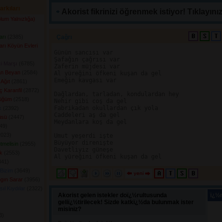
arkıları
Akorist fikrinizi öğrenmek istiyor! Tıklayınız
um Yalnızlığa)
arı
(2385) 
Çağrı 
rı Köyün Evleri
Günün sancısı var 

Şafağın çağrısı var 

i Marşı
(6785) 
Zaferin müjdesi var 

an Beyan
(2584) 
Al yüreğini öfkeni kuşan da gel 

Emeğin kavgası var

Ağıt
(2861) 
ç Karanfil
(2872) 
Dağlardan, tarladan, kondulardan hey 

üğüm
(2518) 
Nehir gibi coş da gel 

Fabrikadan okullardan çık yola 

k
(2392) 
Caddeleri aş da gel 

üsü
(2447) 
Meydanlara koş da gel

9) 
023) 
Umut yeşerdi işte 

Büyüyor direnişte 

tmelisin
(2955) 
Davetliyiz güneşe 

k
(2553) 
41) 
Bizim
(3649) 
ngın Sarar
(3956) 
ıl Kıydılar
(2322) 
Akorist gelen istekler doï¿½rultusunda
ï¿½n
geliï¿½tirilecek! Sizde katkï¿½da bulunmak ister
misiniz?
) 