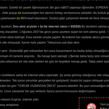
yazılır. MSN Türkçesi'yle değil.
MSN türkçesi ile yazılan yorumlar si
AYRICA:
 
esliyim. Sürekli bir şeyler öğreniyorum. Bir gün roBOT yapmayı öğrendim. EVREKA! 
Burada küfür etmek kimseye bir şey katmaz. Burada bize teşekkür e
(2249) 
seviyeli yorum yapın. Aşağıdaki editör kendinizi en iyi biçimde ifad
. Artık arayıp
da
bulamadığım her akorun birkaç versiyonuna sahiptim. Bu bolluk gi
yazı renginde yapacağınız değişiklikler yorumunuzu okunamaz hale ge
91) 
şarkıyı seviyorum" tarzı yorumlar lütfen yapmayalım. Aşkınızı burad
yi çalamasam
da
BEN keyif alıyordum. Sorana gitar çalıyorum demek de fena olmuyo
neş Bile Yasak)
için sitemizin
ArWiki
özelliğini kullanın. Site ile ilgili görüşlerinizi, istek
Burada konuşulan müzik olsun. Bol Keyifler..
ını duydum.
Dev akor arşivim + İyi bir internet sitesi = $$$$$$
Bu denklem aklıma ya
623) 
Sadece üyeler yorum yapabilir.
miş olacaktım. 1 Ağustos 2007'de gece yarısı uyurken süper bir isim aklıma geldi.
rküler Söyledik)
ternet sitesi kalmıştı. Kısa sürede onuda yaptım. İlk kriterim her sayfada akoru görm
anacağız
(3112) 
site olmasıydı. Aynen öyle yaptım. Tıklıyorsun pat diye akor.
lini
(3740) 
Gelinlik)
(3331) 
 yere. Söylendiği gibi reklamdan feci para kazanmanın bu kadar kolay olmadığını 
(2805) 
anmam 43 senemi alıyordu... Bu hesap beni yıkmıştı :) Bende daha fazla sinir olma
n
(3396) 
da reklamsız bir site oldu derken bir gün bir teşekkür mesajı geldi. Takip eden ayl
ostlarım
(5516) 
gası
(1875) 
Path:
p
 Olur
(4135) 
özelliklere sahip bir internet sitesi yapmaktı. Şu anda görmüş olduğunuz site ortaya 
5829) 
ekmeden. Tek sorun yorumlar gerçekten bir gariplerdi. Arada bir uygun olmayan yor
indeyim
(2483) 
Güvenlik kodunu okuyamıyorum
3354) 
o yüzden bir gün "YORUM YAZMADAN ÖNCE" yazısını ekledim. Bu yazı ummadığım dere
z
(2568) 
trolü. Uzun zamandır her şey serbest. Ayrıca yorum konusuna değinmişken;
 Ölmez
(1983) 
 Yarası
(2425) 
 isteyen Ezgi'ye, (isteme yok)
2338) 
Yeni pe
ray sevgisine,
ti
(3015) 