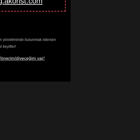
g.akorist.com
enin yönetiminde bulunmak istersen
keyifler!
/önerim/diyeceğim var!