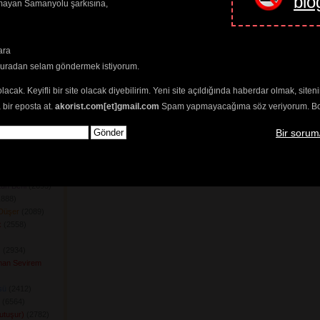
blo
amayan Samanyolu şarkısına,
302) 
82) 
8) 
94) 
ara
ün Yüreğimizde)
buradan selam göndermek istiyorum.
) 
olacak. Keyifli bir site olacak diyebilirim. Yeni site açıldığında haberdar olmak, sit
7) 
 bir eposta at.
akorist.com[et]gmail.com
Spam yapmayacağıma söz veriyorum. Bol 
(7362) 
Bir sorum
ğanımdır
(2301) 
ir
(2604) 
 
Demedim
(2203) 
un Beni
(2693) 
888) 
Düşer
(2089) 
k
(2558) 
z
(2934) 
man Sevirem
sü
(2412) 
(6564) 
utuşur)
(2782) 