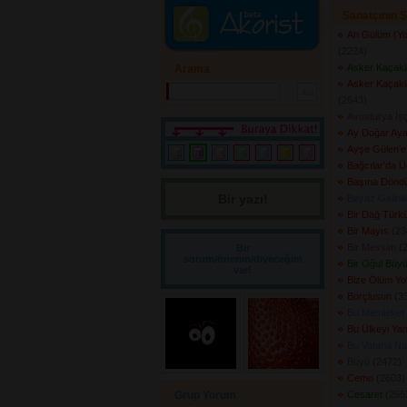
Sanatçının Ş
Ah Gülüm (Yol
(2224) 
Asker Kaçakl
Arama
Asker Kaçakla
(2643) 
Avusturya İşç
Ay Doğar Ay
Ayşe Gülen'e 
Bağcılar'da Ü
Başına Dönd
Bir yazı! 
Beyaz Gelinli
Bir Dağ Türk
Bir Mayıs
(234
Bir Mevsim
(2
Bir
sorum/önerim/diyeceğim
Bir Oğul Büyü
var!
Bize Ölüm Yo
Borçlusun
(33
Bu Memleket 
Bu Ülkeyi Ya
Bu Vatana Nas
Büyü
(2472) 
Cemo
(2603) 
Grup Yorum
Cesaret
(2553