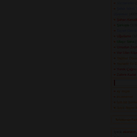
Sürmenelim
(
Şafak Söktü 
Uyanmaz
(4925
Şahan Kanatlı
Şarkışla
(1033
Tayad (Sevd
Uğurlama
(32
Ulaşır Sana
(
Umudun Zeyb
Vur Ulan Köp
Yağmur Olsu
Yastadır Ey D
Yürek Çağrıs
Zafere Kadar
ay dogar
incememet
İste biz burda
Suya düşen ka
Tehlikenin Far
İçerik
akorların