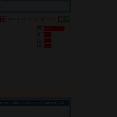
.
0 puan 
%100
%0
%0
%0
ternete sansï¿½r deï¿½il, sï¿½rat lazï¿½m!