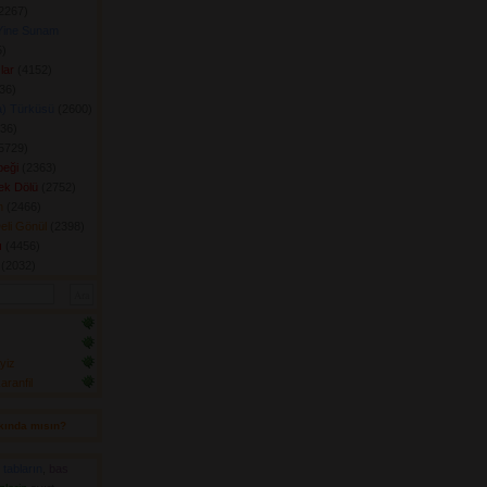
2267) 
Yine Sunam
) 
lar
(4152) 
6) 
a) Türküsü
(2600) 
36) 
5729) 
eği
(2363) 
ek Dölü
(2752) 
n
(2466) 
eli Gönül
(2398) 
ı
(4456) 
(2032) 
yiz
ranfil
kında mısın? 
,
tabların
,
bas