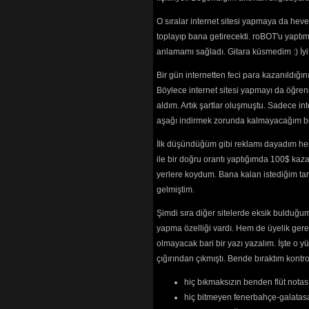
(3510) 
Gidene
(2702)
O sıralar internet sitesi yapmaya da hev
Gonca Güzel
toplayıp bana getirecekti. roBOT'u yaptım.
Güleycan
(25
anlamamı sağladı. Gitara küsmedim :) İ
Güleycan (Gü
(3526) 
Bir gün internetten feci para kazanıldığ
Gün Doğdu
(3
Böylece internet sitesi yapmayı da öğren
Gün Gelir (Tü
(2131) 
aldım. Artık şartlar oluşmuştu. Sadece in
Haklıyız Kaz
aşağı indirmek zorunda kalmayacağım bir 
Halkımızın Ge
Hayat (Beyaz 
İlk düşündüğüm gibi reklamı dayadım her
Haydi Kolkola
ile bir doğru orantı yaptığımda 100$ kaz
Hiç Durmada
yerlere koydum. Bana kalan istediğim tarz
Hoşçakalın D
gelmiştim.
Hürriyet Kav
Hüznün İsyan
Şimdi sıra diğer sitelerde eksik bulduğum 
İnce Memed
(
yapma özelliği vardı. Hem de üyelik ger
İnsanların İç
İsyan Olsun
(
olmayacak bari bir yazı yazalım. İşte 
İşte Buradayı
çığırından çıkmıştı. Bende bıraktım kon
Kahramanlar
Keskin Bıçak
hiç bıkmaksızın benden flüt notası
Kızıl Bayrak
(
hiç bitmeyen fenerbahçe-galatasa
Kızılcık Şerbe