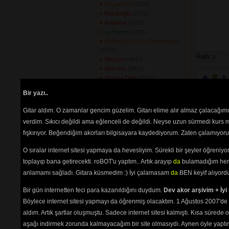
Koçaklama
(2302) 
Kozanoğlu
(2782) 
Kuşatma
(2218) 
Le Hanım
(6194) 
Mehmet (O Gün Yüreğimizde)
(1879) 
Path:
p
Meryem
(4047) 
Misri Kız
(3807) 
Munzur Dağı
(7362) 
Nenni
(3038) 
Bir yazı..
Neslime Armağanımdır
(2301) 
Neşid El Tahrir
(2604) 
Gitar aldım. O zamanlar gencim güzelim. Gitarı elime alır almaz çalacağım
Nurhak
(6418) 
verdim. Sıkıcı değildi ama eğlenceli de değildi. Neyse uzun sürmedi kurs m
Oğul Gitme Demedim
(2203) 
fışkırıyor. Beğendiğim akorları bilgisayara kaydediyorum. Zaten çalamıyorum
Omuzdan Tutun Beni
(2693) 
Onaltı Mart
(1888) 
O sıralar internet sitesi yapmaya da hevesliyim. Sürekli bir şeyler öğren
Önce Analar Düşer
(2089) 
Özgür Tutsak
(2558) 
toplayıp bana getirecekti. roBOT'u yaptım.. Artık arayıp
da
bulamadığım her 
Reşo
(3697) 
anlamamı sağladı. Gitara küsmedim :) İyi çalamasam
da
BEN keyif alıyord
Seher Yeli Kız
(2934) 
Seni Men Yaman Sevirem
Bir gün internetten feci para kazanıldığını duydum.
Dev akor arşivim + İyi 
(2759) 
Böylece internet sitesi yapmayı da öğrenmiş olacaktım. 1 Ağustos 2007'de 
Sevda Türküsü
(2412) 
aldım. Artık şartlar oluşmuştu. Sadece internet sitesi kalmıştı. Kısa sürede
Sıyrılıp Gelen
(6564) 
aşağı indirmek zorunda kalmayacağım bir site olmasıydı. Aynen öyle yaptım.
Sivas (Gün Tutuşur)
(2782) 