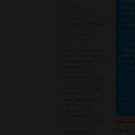
"herke
(3510) 
okuyanı
Gidene
(2702) 
"Bende,
Gonca Güzel
(2249) 
Güleycan
(2591) 
ayrı ya
Güleycan (Güneş Bile Yasak)
"OKmi?
(3526) 
Belgin, 
Gün Doğdu
(3623) 
"ki" ek
Gün Gelir (Türküler Söyledik)
birleşi
(2131) 
Türkçes
Haklıyız Kazanacağız
(3112) 
AYRIC
Halkımızın Gelini
(3740) 
Burada
Hayat (Beyaz Gelinlik)
(3331) 
etmeniz
Haydi Kolkola
(2805) 
Hiç Durmadan
(3396) 
Aşağıda
Hoşçakalın Dostlarım
(5516) 
plan re
Hürriyet Kavgası
(1875) 
okunama
Hüznün İsyan Olur
(4135) 
seviyor
İnce Memed
(5829) 
Sanatçı
İnsanların İçindeyim
(2483) 
Site ile
İsyan Olsun
(3354) 
yollayı
İşte Buradayız
(2568) 
Kahramanlar Ölmez
(1983) 
Keskin Bıçak Yarası
(2425) 
Sadece üyele
Kızıl Bayrak
(2338) 
Kızılcık Şerbeti
(3015) 