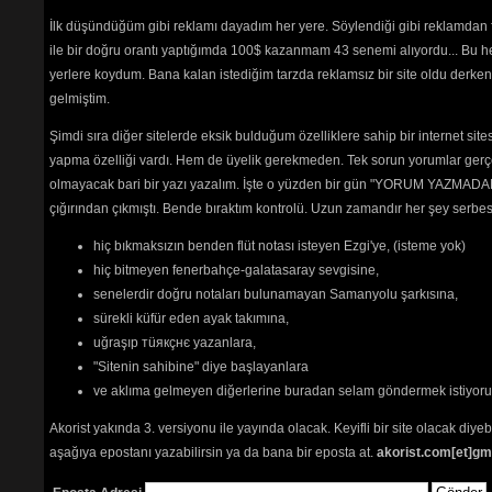
Sürmenelim
(2267) 
İlk düşündüğüm gibi reklamı dayadım her yere. Söylendiği gibi reklamdan
Şafak Söktü Yine Sunam
ile bir doğru orantı yaptığımda 100$ kazanmam 43 senemi alıyordu... Bu he
Uyanmaz
(4925) 
Şahan Kanatlılar
(4152) 
yerlere koydum. Bana kalan istediğim tarzda reklamsız bir site oldu derken
Şarkışla
(10336) 
gelmiştim.
Tayad (Sevda) Türküsü
(2600) 
Uğurlama
(3236) 
Şimdi sıra diğer sitelerde eksik bulduğum özelliklere sahip bir internet sit
Ulaşır Sana
(5729) 
yapma özelliği vardı. Hem de üyelik gerekmeden. Tek sorun yorumlar gerçe
Umudun Zeybeği
(2363) 
olmayacak bari bir yazı yazalım. İşte o yüzden bir gün "YORUM YAZMADAN
Vur Ulan Köpek Dölü
(2752) 
çığırından çıkmıştı. Bende bıraktım kontrolü. Uzun zamandır her şey serb
Yağmur Olsun
(2466) 
Yastadır Ey Deli Gönül
(2398) 
hiç bıkmaksızın benden flüt notası isteyen Ezgi'ye, (isteme yok)
Yürek Çağrısı
(4456) 
Zafere Kadar
(2032) 
hiç bitmeyen fenerbahçe-galatasaray sevgisine,
senelerdir doğru notaları bulunamayan Samanyolu şarkısına,
sürekli küfür eden ayak takımına,
ay dogar
uğraşıp тüякçнє yazanlara,
incememet
"Sitenin sahibine" diye başlayanlara
İste biz burdayiz
Suya düşen karanfil
ve aklıma gelmeyen diğerlerine buradan selam göndermek istiyor
Akorist yakında 3. versiyonu ile yayında olacak. Keyifli bir site olacak diy
Tehlikenin Farkında mısın? 
aşağıya epostanı yazabilirsin ya da bana bir eposta at.
akorist.com[et]gm
İçerik
akorların
,
tabların
,
bas