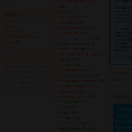
Deï¿½erli a
Cesaret (Atıldık Kavgaya)
ArWiki
(2084) 
Sizlerden g
beri takip e
Çağrı
(2140) 
Anamenü
teï¿½ekkï¿
Çatal Çalma
(2002) 
hayata geï¿
Ana Sayfa
dostu bir s
Çav Bella
(3914) 
Profilim
Dağlar Koynunda
(2162) 
ï¿½zellikle
Repertuarlarım
karï¿½ï¿½l
Dağlara Gel
(4142) 
matematiï¿½
Akor/Tab/Söz Gönder
Dağlara Gel Dağlara
(2883) 
Uzman olma
Giriş Yapın
gï¿½nï¿½llï
Dağların Sevdası
(2195) 
ï¿½lgilene
İletişim
Dalların Sevdası
(2088) 
adresine e-
Dersim'de Doğan Güneş
(3502) 
Akorist.co
İndex
Derviş
(4272) 
Di Beri
(2024) 
A
F
K
P
U
Z
Diri Diri Yaktılar
(2413) 
B
G
L
Q
Ü
+
Yorumlar 
Doğacak Güneş Gibi
(2400) 
C
H
M
R
V
?
Henüz bir yo
Dünya Halkları Kardeştir
(2738) 
Ç
I
N
S
W
Dünyanın Üzerinde
(2159) 
D
İ
O
Ş
X
Düşenlere
(2622) 
E
J
Ö
T
Y
Yorum
Em Ne Binketi Ne
(2264) 
Emekçi Halayı
(2861) 
Eylül
(2269) 
YORU
Feda
(2696) 
Türkçe 
Ferhat
(2050) 
Noktada
Filistin Günlüğü
(3471) 
gidiyo
Gel Ki Şafaklar Tutuşsun