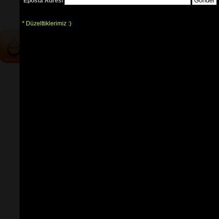
Eposta Adresi
tablarının
ve 
sözlerin
ayırt 
edilebilmesi için
seçimlerinize
göre
renkli listelenmektedir.
* Düzelttiklerimiz :)