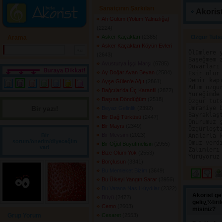
Sanatçının Şarkıları
Akorist
Ah Gülüm (Yolum Yalnızlığa)
(2224) 
Asker Kaçakları
(2385) 
Özgür Tuts
Arama
Asker Kaçakları Köyün Evleri
Ölümlere y
(2643) 
Başeğmem z
Avusturya İşçi Marşı
(6785) 
Duvarları 
Ay Doğar Ayan Beyan
(2584) 
Esir olur 
Demir kap
Ayşe Gülen'e Ağıt
(2861) 
Adım özgür
Bağcılar'da Üç Karanfil
(2872) 
Yüreğimde 
Başına Döndüğüm
(2518) 
Özgür tuts
Bir yazı! 
Ümraniye b
Beyaz Gelinlik
(2392) 
Bayraklaşt
Bir Dağ Türküsü
(2447) 
Onurumuz ş
Bir Mayıs
(2349) 
Özgürleşti
Bir Mevsim
(2023) 
Bir
Analarla k
sorum/önerim/diyeceğim
Omuz verdi
Bir Oğul Büyütmelisin
(2955) 
var!
Zalimleri 
Bize Ölüm Yok
(2553) 
Borçlusun
(3341) 
Bu Memleket Bizim
(3649) 
Bu Ülkeyi Yangın Sarar
(3956) 
Bu Vatana Nasıl Kıydılar
(2322) 
Akorist ge
Büyü
(2472) 
geliï¿½tir
Cemo
(2603) 
misiniz?
Grup Yorum
Cesaret
(2553) 