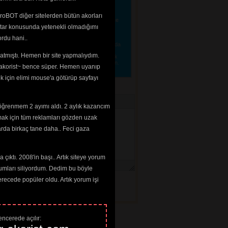
e" denir. "Dahi" anlamındaki "de" ayrı yazılır.
"OKmi?" değil, "Tamam mı?" denir. "ahmet, belgin,
erin ilk harfleri büyük yazılır. "ki" eki, bağlaç
roBOT diğer sitelerden bütün akorları
lır. "v" yerine "w" yazılmaz.
Yani Türkçe, Türkçe
linecektir. 
tar konusunda yetenekli olmadığımı 
rdu hani..
tmenize gerek yok, lütfen sadece alakalı ve 
e etmeniz için konmuştur. Arka plan renginde ya da
tirebilir, lütfen dikkat edelim. "Güzel", "Bu
tmıştı. Hemen bir site yapmalıydım. 
a ilan etmeyin. Sanatçılar hakkında bilgi girmek
lerinizi 
iletisim@akorist.com
adresine yollayın. 
 ~akorist~ bence süper. Hemen uyanıp
ek için elimi mouse'a götürüp sayfayı
öğrenmem 2 ayımı aldı. 2 aylık kazancım
mak için tüm reklamları gözden uzak
arda birkaç tane daha.. Feci gaza
çıktı. 2008'in başı.. Artık siteye yorum
umları siliyordum. Dedim bu böyle
cede popüler oldu. Artık yorum işi
ncerede açılır: 