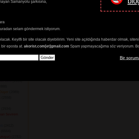
blo
amayan Samanyolu şarkısına,
302) 
82) 
8) 
94) 
ara
ün Yüreğimizde)
buradan selam göndermek istiyorum.
) 
olacak. Keyifli bir site olacak diyebilirim. Yeni site açıldığında haberdar olmak, sit
7) 
 bir eposta at.
akorist.com[et]gmail.com
Spam yapmayacağıma söz veriyorum. Bol 
(7362) 
Bir sorum
ğanımdır
(2301) 
ir
(2604) 
 
Demedim
(2203) 
un Beni
(2693) 
888) 
Düşer
(2089) 
k
(2558) 
z
(2934) 
man Sevirem
sü
(2412) 
(6564) 
utuşur)
(2782) 