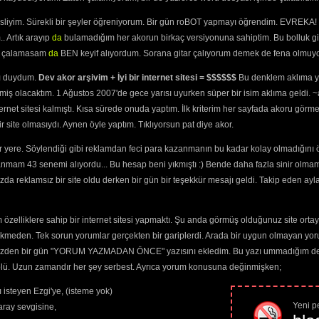
harfi "g" şeklinde yazılamaz. "Bende, sende" denmez, "Ben de, sen d
"Geldimi?" yazılmaz "Geldi mi?" yazılır. Soru takıları ayrı yazılır. 
 
duru" denmez. "Ahmet, Belgin, Duru" denir. Özel isimlerin, illerin, ülkel
esliyim. Sürekli bir şeyler öğreniyorum. Bir gün roBOT yapmayı öğrendim. EVREKA! 
olarak kullanılıyorsa ayrı, iyelik eki olarak kullanıyorsa birleşik yazı
(2249) 
yazılır. MSN Türkçesi'yle değil.
MSN türkçesi ile yazılan yorumlar si
. Artık arayıp
da
bulamadığım her akorun birkaç versiyonuna sahiptim. Bu bolluk gi
91) 
AYRICA:
yi çalamasam
da
BEN keyif alıyordum. Sorana gitar çalıyorum demek de fena olmuyo
Burada küfür etmek kimseye bir şey katmaz. Burada bize teşekkür e
neş Bile Yasak)
seviyeli yorum yapın. Aşağıdaki editör kendinizi en iyi biçimde ifad
yazı renginde yapacağınız değişiklikler yorumunuzu okunamaz hale ge
ını duydum.
Dev akor arşivim + İyi bir internet sitesi = $$$$$$
Bu denklem aklıma ya
şarkıyı seviyorum" tarzı yorumlar lütfen yapmayalım. Aşkınızı burad
623) 
için sitemizin
ArWiki
özelliğini kullanın. Site ile ilgili görüşlerinizi, istek
miş olacaktım. 1 Ağustos 2007'de gece yarısı uyurken süper bir isim aklıma geldi.
rküler Söyledik)
Burada konuşulan müzik olsun. Bol Keyifler..
ternet sitesi kalmıştı. Kısa sürede onuda yaptım. İlk kriterim her sayfada akoru görm
anacağız
(3112) 
Sadece üyeler yorum yapabilir.
site olmasıydı. Aynen öyle yaptım. Tıklıyorsun pat diye akor.
lini
(3740) 
Gelinlik)
(3331) 
 yere. Söylendiği gibi reklamdan feci para kazanmanın bu kadar kolay olmadığını 
(2805) 
anmam 43 senemi alıyordu... Bu hesap beni yıkmıştı :) Bende daha fazla sinir olma
n
(3396) 
da reklamsız bir site oldu derken bir gün bir teşekkür mesajı geldi. Takip eden ayl
ostlarım
(5516) 
gası
(1875) 
 Olur
(4135) 
özelliklere sahip bir internet sitesi yapmaktı. Şu anda görmüş olduğunuz site ortaya 
5829) 
Path:
p
ekmeden. Tek sorun yorumlar gerçekten bir gariplerdi. Arada bir uygun olmayan yor
indeyim
(2483) 
3354) 
o yüzden bir gün "YORUM YAZMADAN ÖNCE" yazısını ekledim. Bu yazı ummadığım dere
z
(2568) 
trolü. Uzun zamandır her şey serbest. Ayrıca yorum konusuna değinmişken;
Güvenlik kodunu okuyamıyorum
 Ölmez
(1983) 
 Yarası
(2425) 
 isteyen Ezgi'ye, (isteme yok)
2338) 
Yeni pe
ray sevgisine,
ti
(3015) 