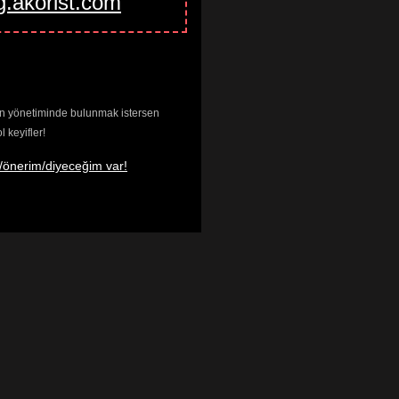
g.akorist.com
enin yönetiminde bulunmak istersen
keyifler!
/önerim/diyeceğim var!