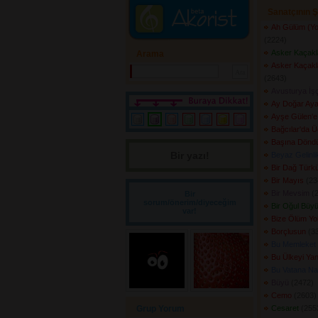
Sanatçının Ş
Ah Gülüm (Yol
(2224) 
Asker Kaçakl
Arama
Asker Kaçakla
(2643) 
Avusturya İşç
Ay Doğar Ay
Ayşe Gülen'e 
Bağcılar'da Ü
Başına Dönd
Bir yazı! 
Beyaz Gelinli
Bir Dağ Türk
Bir Mayıs
(234
Bir Mevsim
(2
Bir
sorum/önerim/diyeceğim
Bir Oğul Büyü
var!
Bize Ölüm Yo
Borçlusun
(33
Bu Memleket 
Bu Ülkeyi Ya
Bu Vatana Nas
Büyü
(2472) 
Cemo
(2603) 
Grup Yorum
Cesaret
(2553