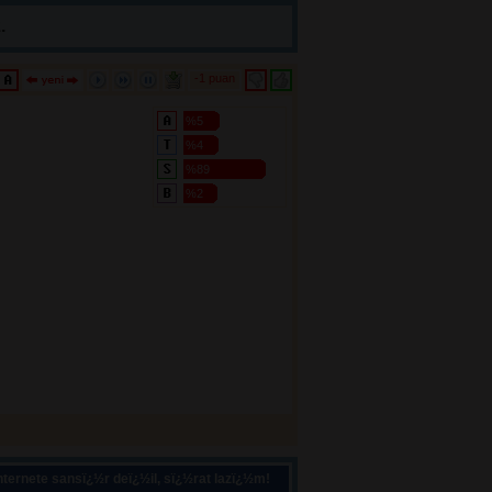
.
-1 puan 
%5
%4
%89
%2
ternete sansï¿½r deï¿½il, sï¿½rat lazï¿½m!