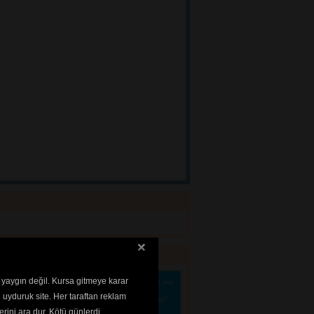
 yaygın değil. Kursa gitmeye karar
Kaynak:
www.zoque.net
le biter. Noktadan sonra boşluk bırakılır, yeni 
 uyduruk site. Her taraftan reklam
eğim, gidiyorum" denir. "Herkez" denmez "herkes"
kuyanı yorar. "Yanlız" değil "Yalnız" denir. "ğ"
rini ara dur. Kötü günlerdi..