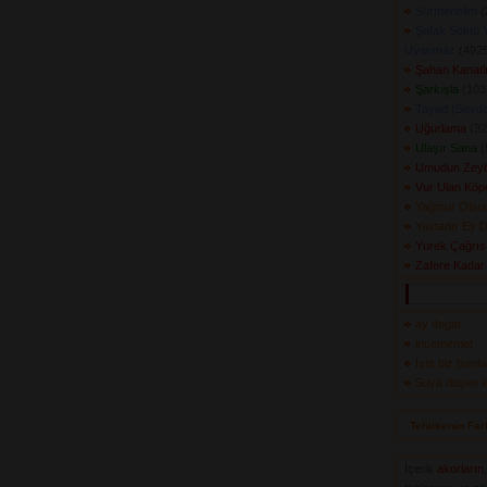
Sürmenelim
(
Şafak Söktü 
Uyanmaz
(4925
Şahan Kanatlı
Şarkışla
(1033
Tayad (Sevd
Uğurlama
(32
Ulaşır Sana
(
Umudun Zeyb
Vur Ulan Köp
Yağmur Olsu
Yastadır Ey D
Yürek Çağrıs
Zafere Kadar
ay dogar
incememet
İste biz burda
Suya düşen ka
Tehlikenin Far
İçerik
akorların