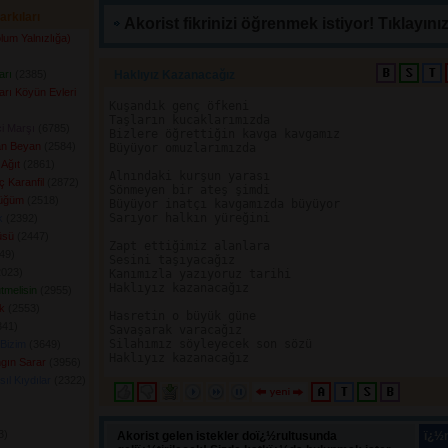
arkıları
Akorist fikrinizi öğrenmek istiyor! Tıklayınız
um Yalnızlığa)
arı
(2385) 
Haklıyız Kazanacağız 
rı Köyün Evleri
Kuşandık genç öfkeni

Taşların kucaklarımızda

i Marşı
(6785) 
Bizlere öğrettiğin kavga kavgamız

an Beyan
(2584) 
Büyüyor omuzlarımızda

Ağıt
(2861) 
Alnındaki kurşun yarası

ç Karanfil
(2872) 
Sönmeyen bir ateş şimdi

üğüm
(2518) 
Büyüyor inatçı kavgamızda büyüyor

Sarıyor halkın yüreğini

k
(2392) 
üsü
(2447) 
Zapt ettiğimiz alanlara

9) 
Sesini taşıyacağız

023) 
Kanımızla yazıyoruz tarihi

Haklıyız kazanacağız

tmelisin
(2955) 
k
(2553) 
Hasretin o büyük güne

41) 
Savaşarak varacağız

Silahımız söyleyecek son sözü

Bizim
(3649) 
ngın Sarar
(3956) 
ıl Kıydılar
(2322) 
) 
Akorist gelen istekler doï¿½rultusunda
ï¿½n