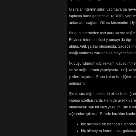
(3510) 
Gidene
(2702)
O sıralar internet sitesi yapmaya da hev
Gonca Güzel
toplayıp bana getirecekti. roBOT'u yaptım.
Güleycan
(25
anlamamı sağladı. Gitara küsmedim :) İ
Güleycan (Gü
(3526) 
Bir gün internetten feci para kazanıldığ
Gün Doğdu
(3
Böylece internet sitesi yapmayı da öğren
Gün Gelir (Tü
(2131) 
aldım. Artık şartlar oluşmuştu. Sadece in
Haklıyız Kaz
aşağı indirmek zorunda kalmayacağım bir 
Halkımızın Ge
Hayat (Beyaz 
İlk düşündüğüm gibi reklamı dayadım her
Haydi Kolkola
ile bir doğru orantı yaptığımda 100$ kaz
Hiç Durmada
yerlere koydum. Bana kalan istediğim tarz
Hoşçakalın D
gelmiştim.
Hürriyet Kav
Hüznün İsyan
Şimdi sıra diğer sitelerde eksik bulduğum 
İnce Memed
(
yapma özelliği vardı. Hem de üyelik ger
İnsanların İç
İsyan Olsun
(
olmayacak bari bir yazı yazalım. İşte 
İşte Buradayı
çığırından çıkmıştı. Bende bıraktım kon
Kahramanlar
Keskin Bıçak
hiç bıkmaksızın benden flüt notası
Kızıl Bayrak
(
hiç bitmeyen fenerbahçe-galatasa
Kızılcık Şerbe