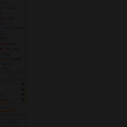
2267) 
Yine Sunam
) 
lar
(4152) 
6) 
a) Türküsü
(2600) 
36) 
5729) 
eği
(2363) 
ek Dölü
(2752) 
n
(2466) 
eli Gönül
(2398) 
ı
(4456) 
(2032) 
yiz
ranfil
kında mısın? 
,
tabların
,
bas