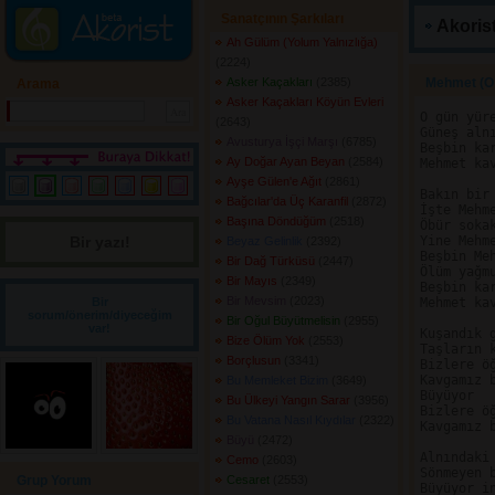
Sanatçının Şarkıları
Akorist
Ah Gülüm (Yolum Yalnızlığa)
(2224) 
Asker Kaçakları
(2385) 
Mehmet (O 
Arama
Asker Kaçakları Köyün Evleri
O gün yüre
(2643) 
Güneş alnı
Avusturya İşçi Marşı
(6785) 
Beşbin kar
Ay Doğar Ayan Beyan
(2584) 
Mehmet kav
Ayşe Gülen'e Ağıt
(2861) 
Bakın bir 
Bağcılar'da Üç Karanfil
(2872) 
İşte Mehme
Başına Döndüğüm
(2518) 
Öbür sokak
Bir yazı! 
Yine Mehme
Beyaz Gelinlik
(2392) 
Beşbin Meh
Bir Dağ Türküsü
(2447) 
Ölüm yağmu
Bir Mayıs
(2349) 
Beşbin kar
Bir Mevsim
(2023) 
Bir
Mehmet kav
sorum/önerim/diyeceğim
Bir Oğul Büyütmelisin
(2955) 
var!
Kuşandık g
Bize Ölüm Yok
(2553) 
Taşların k
Borçlusun
(3341) 
Bizlere öğ
Kavgamız b
Bu Memleket Bizim
(3649) 
Büyüyor

Bu Ülkeyi Yangın Sarar
(3956) 
Bizlere öğ
Bu Vatana Nasıl Kıydılar
(2322) 
Kavgamız b
Büyü
(2472) 
Alnındaki 
Cemo
(2603) 
Sönmeyen b
Grup Yorum
Cesaret
(2553) 
Büyüyor in