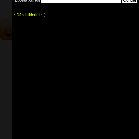
Eposta Adresi
tablarının
ve 
sözlerin
ayırt 
edilebilmesi için
seçimlerinize
göre
renkli listelenmektedir.
* Düzelttiklerimiz :)