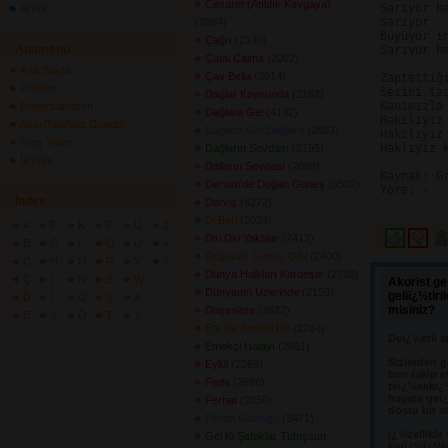
Cesaret (Atıldık Kavgaya)
Sarıyor ha
ArWiki
Sarıyor

(2084) 
Büyüyor in
Çağrı
(2140) 
Anamenü
Sarıyor ha
Çatal Çalma
(2002) 
Ana Sayfa
Çav Bella
(3914) 
Zaptettiği
Profilim
Sesini taş
Dağlar Koynunda
(2162) 
Kanımızla 
Repertuarlarım
Dağlara Gel
(4142) 
Hakılıyız 
Akor/Tab/Söz Gönder
Dağlara Gel Dağlara
(2883) 
Hakılıyız
Giriş Yapın
Haklıyız k
Dağların Sevdası
(2195) 
İletişim
Dalların Sevdası
(2088) 
Kaynak: Gr
Dersim'de Doğan Güneş
(3502) 
Yöre: -

İndex
Derviş
(4272) 
Di Beri
(2024) 
A
F
K
P
U
Z
Diri Diri Yaktılar
(2413) 
B
G
L
Q
Ü
+
Doğacak Güneş Gibi
(2400) 
C
H
M
R
V
?
Dünya Halkları Kardeştir
(2738) 
Ç
I
N
S
W
Akorist ge
Dünyanın Üzerinde
(2159) 
geliï¿½tir
D
İ
O
Ş
X
misiniz?
Düşenlere
(2622) 
E
J
Ö
T
Y
Em Ne Binketi Ne
(2264) 
Deï¿½erli a
Emekçi Halayı
(2861) 
Sizlerden g
Eylül
(2269) 
beri takip e
Feda
(2696) 
teï¿½ekkï¿
hayata geï¿
Ferhat
(2050) 
dostu bir s
Filistin Günlüğü
(3471) 
ï¿½zellikle
Gel Ki Şafaklar Tutuşsun
karï¿½ï¿½l