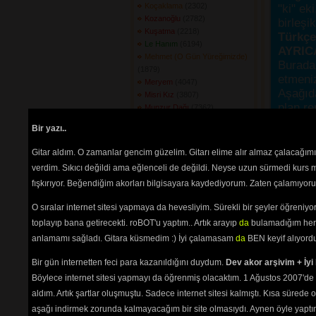
Koçaklama
(2302) 
"ki" ek
Kozanoğlu
(2782) 
birleşi
Kuşatma
(2218) 
Türkçes
Le Hanım
(6194) 
AYRIC
Mehmet (O Gün Yüreğimizde)
Burada
(1879) 
etmeniz
Meryem
(4047) 
Aşağıda
Misri Kız
(3807) 
plan re
Munzur Dağı
(7362) 
okunama
Nenni
(3038) 
Bir yazı..
Neslime Armağanımdır
(2301) 
seviyor
Neşid El Tahrir
(2604) 
Sanatçı
Gitar aldım. O zamanlar gencim güzelim. Gitarı elime alır almaz çalacağım
Nurhak
(6418) 
Site ile
verdim. Sıkıcı değildi ama eğlenceli de değildi. Neyse uzun sürmedi kurs m
Oğul Gitme Demedim
(2203) 
yollayı
fışkırıyor. Beğendiğim akorları bilgisayara kaydediyorum. Zaten çalamıyorum
Omuzdan Tutun Beni
(2693) 
Onaltı Mart
(1888) 
Sadece üyele
O sıralar internet sitesi yapmaya da hevesliyim. Sürekli bir şeyler öğren
Önce Analar Düşer
(2089) 
Özgür Tutsak
(2558) 
toplayıp bana getirecekti. roBOT'u yaptım.. Artık arayıp
da
bulamadığım her 
Reşo
(3697) 
anlamamı sağladı. Gitara küsmedim :) İyi çalamasam
da
BEN keyif alıyord
Seher Yeli Kız
(2934) 
Seni Men Yaman Sevirem
Bir gün internetten feci para kazanıldığını duydum.
Dev akor arşivim + İyi 
(2759) 
Böylece internet sitesi yapmayı da öğrenmiş olacaktım. 1 Ağustos 2007'de 
Sevda Türküsü
(2412) 
aldım. Artık şartlar oluşmuştu. Sadece internet sitesi kalmıştı. Kısa sürede
Sıyrılıp Gelen
(6564) 
aşağı indirmek zorunda kalmayacağım bir site olmasıydı. Aynen öyle yaptım.
Sivas (Gün Tutuşur)
(2782) 
Path:
p