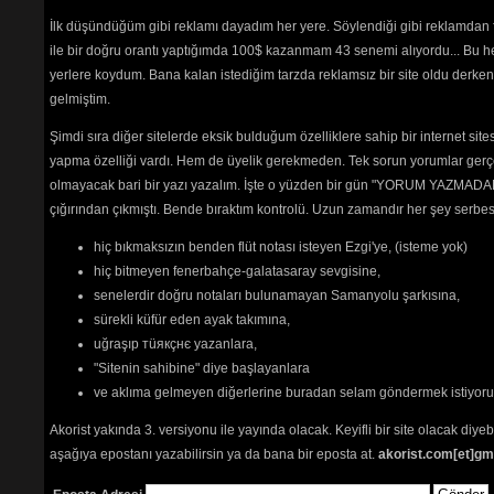
Sürmenelim
(2267) 
İlk düşündüğüm gibi reklamı dayadım her yere. Söylendiği gibi reklamdan
Şafak Söktü Yine Sunam
ile bir doğru orantı yaptığımda 100$ kazanmam 43 senemi alıyordu... Bu he
Uyanmaz
(4925) 
Şahan Kanatlılar
(4152) 
yerlere koydum. Bana kalan istediğim tarzda reklamsız bir site oldu derken
Şarkışla
(10336) 
gelmiştim.
Tayad (Sevda) Türküsü
(2600) 
Uğurlama
(3236) 
Şimdi sıra diğer sitelerde eksik bulduğum özelliklere sahip bir internet sit
Ulaşır Sana
(5729) 
yapma özelliği vardı. Hem de üyelik gerekmeden. Tek sorun yorumlar gerçe
Umudun Zeybeği
(2363) 
olmayacak bari bir yazı yazalım. İşte o yüzden bir gün "YORUM YAZMADAN
Vur Ulan Köpek Dölü
(2752) 
çığırından çıkmıştı. Bende bıraktım kontrolü. Uzun zamandır her şey serb
Yağmur Olsun
(2466) 
Yastadır Ey Deli Gönül
(2398) 
hiç bıkmaksızın benden flüt notası isteyen Ezgi'ye, (isteme yok)
Yürek Çağrısı
(4456) 
Zafere Kadar
(2032) 
hiç bitmeyen fenerbahçe-galatasaray sevgisine,
senelerdir doğru notaları bulunamayan Samanyolu şarkısına,
sürekli küfür eden ayak takımına,
ay dogar
uğraşıp тüякçнє yazanlara,
incememet
"Sitenin sahibine" diye başlayanlara
İste biz burdayiz
Suya düşen karanfil
ve aklıma gelmeyen diğerlerine buradan selam göndermek istiyor
Akorist yakında 3. versiyonu ile yayında olacak. Keyifli bir site olacak diy
Tehlikenin Farkında mısın? 
aşağıya epostanı yazabilirsin ya da bana bir eposta at.
akorist.com[et]gm
İçerik
akorların
,
tabların
,
bas