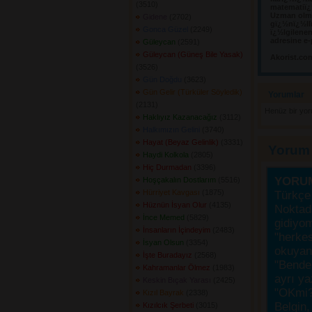
(3510) 
matematiï¿½
Uzman olma
Gidene
(2702) 
gï¿½nï¿½llï
Gonca Güzel
(2249) 
ï¿½lgilene
adresine e-
Güleycan
(2591) 
Güleycan (Güneş Bile Yasak)
Akorist.co
(3526) 
Gün Doğdu
(3623) 
Gün Gelir (Türküler Söyledik)
Yorumlar 
(2131) 
Henüz bir yo
Haklıyız Kazanacağız
(3112) 
Halkımızın Gelini
(3740) 
Hayat (Beyaz Gelinlik)
(3331) 
Yorum
Haydi Kolkola
(2805) 
Hiç Durmadan
(3396) 
YORU
Hoşçakalın Dostlarım
(5516) 
Hürriyet Kavgası
(1875) 
Türkçe 
Hüznün İsyan Olur
(4135) 
Noktada
İnce Memed
(5829) 
gidiyo
İnsanların İçindeyim
(2483) 
"herke
İsyan Olsun
(3354) 
okuyanı
İşte Buradayız
(2568) 
"Bende,
Kahramanlar Ölmez
(1983) 
ayrı ya
Keskin Bıçak Yarası
(2425) 
"OKmi?
Kızıl Bayrak
(2338) 
Belgin, 
Kızılcık Şerbeti
(3015) 