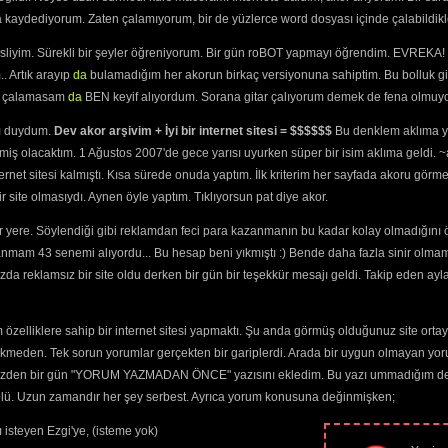
(3556) 
ra kaydediyorum. Zaten çalamıyorum, bir de yüzlerce word dosyası içinde çalabildikle
de
(2030) 
ten
(2110) 
esliyim. Sürekli bir şeyler öğreniyorum. Bir gün roBOT yapmayı öğrendim. EVREKA! 
ten Geldik
(2335) 
. Artık arayıp
da
bulamadığım her akorun birkaç versiyonuna sahiptim. Bu bolluk gi
imdin
(2727) 
yi çalamasam
da
BEN keyif alıyordum. Sorana gitar çalıyorum demek de fena olmuyo
4) 
ıyorum
(2454) 
ını duydum.
Dev akor arşivim + İyi bir internet sitesi = $$$$$$
Bu denklem aklıma ya
zsam
(2086) 
miş olacaktım. 1 Ağustos 2007'de gece yarısı uyurken süper bir isim aklıma geldi.
zsam Roman
ternet sitesi kalmıştı. Kısa sürede onuda yaptım. İlk kriterim her sayfada akoru görm
 
site olmasıydı. Aynen öyle yaptım. Tıklıyorsun pat diye akor.
2130) 
(2122) 
 yere. Söylendiği gibi reklamdan feci para kazanmanın bu kadar kolay olmadığını 
2) 
anmam 43 senemi alıyordu... Bu hesap beni yıkmıştı :) Bende daha fazla sinir olma
dı
(2142) 
da reklamsız bir site oldu derken bir gün bir teşekkür mesajı geldi. Takip eden ayl
elmemişti
(2386) 
(2262) 
4) 
özelliklere sahip bir internet sitesi yapmaktı. Şu anda görmüş olduğunuz site ortaya 
(2774) 
ekmeden. Tek sorun yorumlar gerçekten bir gariplerdi. Arada bir uygun olmayan yor
em
(2150) 
 Kırarım
(5813) 
o yüzden bir gün "YORUM YAZMADAN ÖNCE" yazısını ekledim. Bu yazı ummadığım dere
a Kaldırıyorum
trolü. Uzun zamandır her şey serbest. Ayrıca yorum konusuna değinmişken;
289) 
 isteyen Ezgi'ye, (isteme yok)
ların
(2383) 