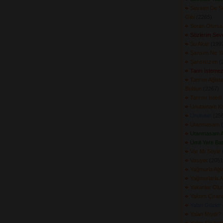
Sevsen De 
Gibi
(2265) 
Soran Olursa
Sözlerim Sev
Su Akar
(1997
Şansım Ne Y
Şansısızım
(2
Tanrı İsteme
Tanrım Ağlat
Buldun
(2267) 
Tanrım İstedi
Unutamam Ki
Unutulan
(258
Utanmasam
(
Utanmasam A
Ümit Yere Bat
Var Mı Söyle
(
Vasiyet
(2051)
Yağmurla Ağl
Yağmurlarla 
Yakanlar Olur
Yaktım Çıranı
Yalan Gözler
Yalan Mıydı?