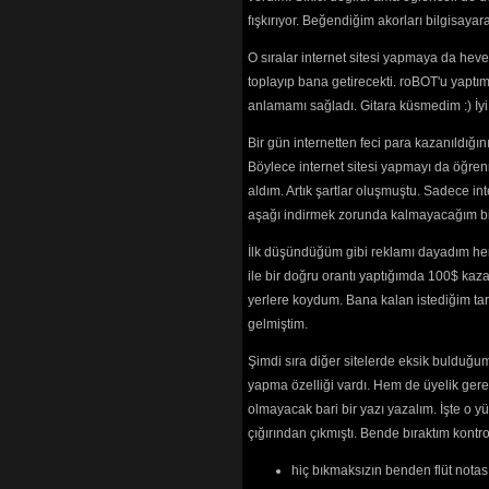
Hain Geceler
fışkırıyor. Beğendiğim akorları bilgisaya
Hala Yirmisin
Hangi Cennet
O sıralar internet sitesi yapmaya da hev
Hangi Cennet
toplayıp bana getirecekti. roBOT'u yaptım.
Hani Sen Ben
anlamamı sağladı. Gitara küsmedim :) İ
Hasretim
(243
Hayatımı Yaş
Bir gün internetten feci para kazanıldığ
Hayatımı Ya
Böylece internet sitesi yapmayı da öğren
Hayatımı Ya
Olurdu
(2522) 
aldım. Artık şartlar oluşmuştu. Sadece in
Hayret
(2359)
aşağı indirmek zorunda kalmayacağım bir 
Hayret Ettim
(
Hazır Değilim
İlk düşündüğüm gibi reklamı dayadım her
Hele Gel
(234
ile bir doğru orantı yaptığımda 100$ kaz
Heves Mi Kal
yerlere koydum. Bana kalan istediğim tarz
Hiç Aklıma G
gelmiştim.
Huzurum Yok
İmkansız
(367
Şimdi sıra diğer sitelerde eksik bulduğum 
İsyan Ederim
yapma özelliği vardı. Hem de üyelik ger
Kabul Edem
Kadehi Şişeyi
olmayacak bari bir yazı yazalım. İşte 
Kadehimi San
çığırından çıkmıştı. Bende bıraktım kon
(2316) 
Kaderimsin
(2
hiç bıkmaksızın benden flüt notası
Kırmızı Yanak