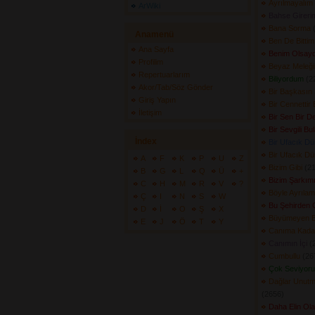
Ayrılmayalım
ArWiki
Bahse Gireri
Bana Sorma
(
Anamenü
Ben De Bittim
Ana Sayfa
Benim Olsayd
Profilim
Beyaz Meleğ
Repertuarlarım
Biliyordum
(22
Akor/Tab/Söz Gönder
Bir Başkasın
Giriş Yapın
Bir Cennettir
İletişim
Bir Sen Bir D
Bir Sevgili B
İndex
Bir Ufacık D
Bir Ufacık D
A
F
K
P
U
Z
Bizim Gibi
(21
B
G
L
Q
Ü
+
Bizim Şarkım
C
H
M
R
V
?
Böyle Ayrıla
Ç
I
N
S
W
Bu Şehirden 
D
İ
O
Ş
X
Büyümeyen 
E
J
Ö
T
Y
Canıma Kada
Canımın İçi
(2
Cumbullu
(267
Çok Seviyor
Dağlar Unutm
(2656) 
Daha Elin Ol