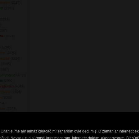
 Akşam
(2117) 
im
(2743) 
(2216) 
 
207) 
tık
(3574) 
 
(5294) 
nler
(2470) 
manlar
(2229) 
r
(2195) 
2487) 
Gidiyorsun
(4592) 
em
(2906) 
 Ellerden
(4016) 
i Söyle
(2104) 
n
(2085) 
64) 
nler
(2274) 
022) 
rdüm
(2324) 
yor
(2687) 
Gitarı elime alır almaz çalacağımı sanardım öyle değilmiş. O zamanlar internet pek
in
(2196) 
032) 
değildi. Neyse uzun sürmedi kurs maceram. İnternete daldım, akor arıyorum. Bir sürü