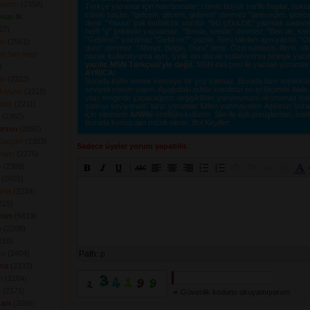
madım
(2358) 
Türkçe yazanlar için hatırlatmalar; cümle büyük harfle başlar, nokta i
cümle başlar. "gelcem, gitcem, gidiyom" denmez "geleceğim, gidec
nun İlk
denir. "Yaaaa" çok laubali bir sözdür. "bU şEkiLDE" yazmak sadece o
7) 
harfi "g" şeklinde yazılamaz. "Bende, sende" denmez, "Ben de, sen d
"Geldimi?" yazılmaz "Geldi mi?" yazılır. Soru takıları ayrı yazılır. 
ın
(2561) 
duru" denmez. "Ahmet, Belgin, Duru" denir. Özel isimlerin, illerin, ülkel
n Sen Hep
olarak kullanılıyorsa ayrı, iyelik eki olarak kullanıyorsa birleşik yazı
yazılır. MSN Türkçesi'yle değil.
MSN türkçesi ile yazılan yorumlar si
 
AYRICA:
ın
(2322) 
Burada küfür etmek kimseye bir şey katmaz. Burada bize teşekkür e
seviyeli yorum yapın. Aşağıdaki editör kendinizi en iyi biçimde ifad
Huyunu
(2218) 
yazı renginde yapacağınız değişiklikler yorumunuzu okunamaz hale ge
daş
(2211) 
şarkıyı seviyorum" tarzı yorumlar lütfen yapmayalım. Aşkınızı burad
için sitemizin
ArWiki
özelliğini kullanın. Site ile ilgili görüşlerinizi, istek
(2362) 
Burada konuşulan müzik olsun. Bol Keyifler..
orsun
(2892) 
Geçtim
(2303) 
Sadece üyeler yorum yapabilir.
rnası
(2276) 
n
(2369) 
(2602) 
nla
(2234) 
25) 
esim
(6619) 
u
(2208) 
10) 
re
(2404) 
Path:
p
na
(2333) 
m
(2164) 
n
(2171) 
Güvenlik kodunu okuyamıyorum
şam
(2066) 