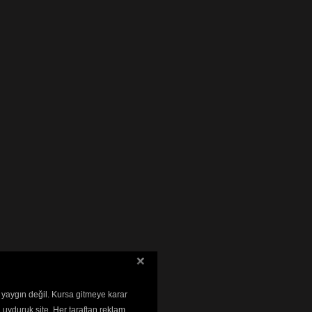
 yaygın değil. Kursa gitmeye karar
 uyduruk site. Her taraftan reklam