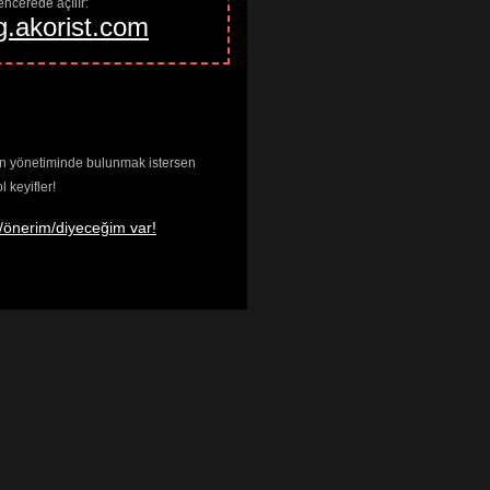
ncerede açılır: 
g.akorist.com
enin yönetiminde bulunmak istersen
keyifler!
/önerim/diyeceğim var!