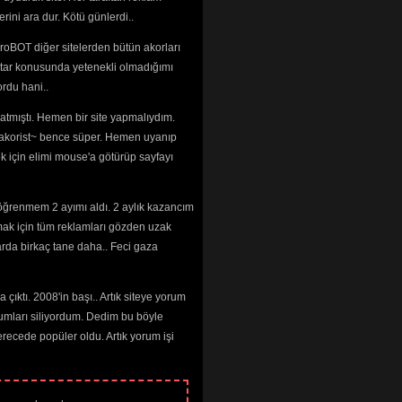
rini ara dur. Kötü günlerdi..
roBOT diğer sitelerden bütün akorları
tar konusunda yetenekli olmadığımı 
rdu hani..
tmıştı. Hemen bir site yapmalıydım. 
 ~akorist~ bence süper. Hemen uyanıp
ek için elimi mouse'a götürüp sayfayı
öğrenmem 2 ayımı aldı. 2 aylık kazancım
mak için tüm reklamları gözden uzak
arda birkaç tane daha.. Feci gaza
çıktı. 2008'in başı.. Artık siteye yorum
umları siliyordum. Dedim bu böyle
cede popüler oldu. Artık yorum işi