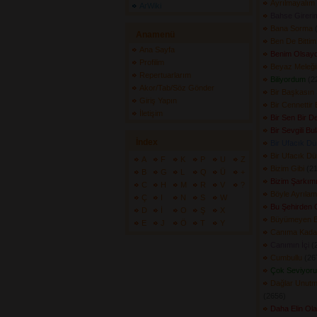
Ayrılmayalım
ArWiki
Bahse Gireri
Bana Sorma
(
Anamenü
Ben De Bittim
Ana Sayfa
Benim Olsayd
Profilim
Beyaz Meleğ
Repertuarlarım
Biliyordum
(22
Akor/Tab/Söz Gönder
Bir Başkasın
Giriş Yapın
Bir Cennettir
İletişim
Bir Sen Bir D
Bir Sevgili B
İndex
Bir Ufacık D
Bir Ufacık D
A
F
K
P
U
Z
Bizim Gibi
(21
B
G
L
Q
Ü
+
Bizim Şarkım
C
H
M
R
V
?
Böyle Ayrıla
Ç
I
N
S
W
Bu Şehirden 
D
İ
O
Ş
X
Büyümeyen 
E
J
Ö
T
Y
Canıma Kada
Canımın İçi
(2
Cumbullu
(267
Çok Seviyor
Dağlar Unutm
(2656) 
Daha Elin Ol