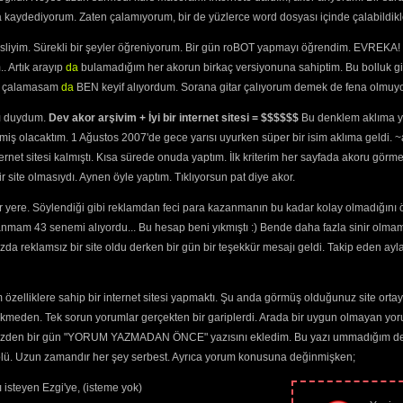
(3556) 
ra kaydediyorum. Zaten çalamıyorum, bir de yüzlerce word dosyası içinde çalabildikle
de
(2030) 
ten
(2110) 
esliyim. Sürekli bir şeyler öğreniyorum. Bir gün roBOT yapmayı öğrendim. EVREKA! 
ten Geldik
(2335) 
. Artık arayıp
da
bulamadığım her akorun birkaç versiyonuna sahiptim. Bu bolluk gi
imdin
(2727) 
yi çalamasam
da
BEN keyif alıyordum. Sorana gitar çalıyorum demek de fena olmuyo
4) 
ıyorum
(2454) 
ını duydum.
Dev akor arşivim + İyi bir internet sitesi = $$$$$$
Bu denklem aklıma ya
zsam
(2086) 
miş olacaktım. 1 Ağustos 2007'de gece yarısı uyurken süper bir isim aklıma geldi.
zsam Roman
ternet sitesi kalmıştı. Kısa sürede onuda yaptım. İlk kriterim her sayfada akoru görm
 
site olmasıydı. Aynen öyle yaptım. Tıklıyorsun pat diye akor.
2130) 
(2122) 
 yere. Söylendiği gibi reklamdan feci para kazanmanın bu kadar kolay olmadığını 
2) 
anmam 43 senemi alıyordu... Bu hesap beni yıkmıştı :) Bende daha fazla sinir olma
dı
(2142) 
da reklamsız bir site oldu derken bir gün bir teşekkür mesajı geldi. Takip eden ayl
elmemişti
(2386) 
(2262) 
4) 
özelliklere sahip bir internet sitesi yapmaktı. Şu anda görmüş olduğunuz site ortaya 
(2774) 
ekmeden. Tek sorun yorumlar gerçekten bir gariplerdi. Arada bir uygun olmayan yor
em
(2150) 
 Kırarım
(5813) 
o yüzden bir gün "YORUM YAZMADAN ÖNCE" yazısını ekledim. Bu yazı ummadığım dere
a Kaldırıyorum
trolü. Uzun zamandır her şey serbest. Ayrıca yorum konusuna değinmişken;
289) 
 isteyen Ezgi'ye, (isteme yok)
ların
(2383) 