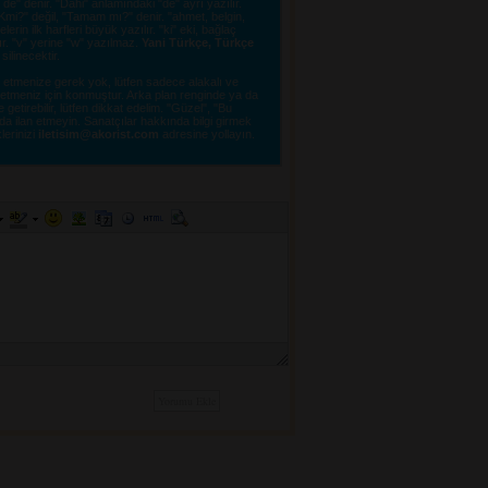
e" denir. "Dahi" anlamındaki "de" ayrı yazılır.
"OKmi?" değil, "Tamam mı?" denir. "ahmet, belgin,
erin ilk harfleri büyük yazılır. "ki" eki, bağlaç
lır. "v" yerine "w" yazılmaz.
Yani Türkçe, Türkçe
linecektir. 
tmenize gerek yok, lütfen sadece alakalı ve 
e etmeniz için konmuştur. Arka plan renginde ya da
tirebilir, lütfen dikkat edelim. "Güzel", "Bu
a ilan etmeyin. Sanatçılar hakkında bilgi girmek
lerinizi 
iletisim@akorist.com
adresine yollayın. 