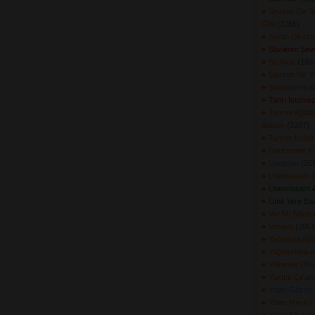
Sevsen De 
Gibi
(2265) 
Soran Olursa
Sözlerim Sev
Su Akar
(1997
Şansım Ne Y
Şansısızım
(2
Tanrı İsteme
Tanrım Ağlat
Buldun
(2267) 
Tanrım İstedi
Unutamam Ki
Unutulan
(258
Utanmasam
(
Utanmasam A
Ümit Yere Bat
Var Mı Söyle
(
Vasiyet
(2051)
Yağmurla Ağl
Yağmurlarla 
Yakanlar Olur
Yaktım Çıranı
Yalan Gözler
Yalan Mıydı?