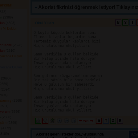
arkıları
Akorist fikrinizi öğrenmek istiyor! Tıklayınız
878) 
ün
(2389) 
dan
(4393) 
Okul Yılları 
ni Mi Buldun
O kuytu köşede beklerdim seni 

Elinde kitaplar koşardın bana

 
Tertemiz duygular kaplardı bizi

ri Kaldı
(2528) 
Hiç unutulurmu okulyılları

dan
(2610) 
Sana verdiğim O güller belkide

eyacanlı Oluyor
Bir kitap içinde hala duruyor

İnsan yaşlansada unutamıyor

Hiç unutulurmu okul yılları

eyecanlı Oluyor
Sen gelince rüzgar,meltem eserdi 

(2690) 
Bir tek sözün bile ömre bedeldi

2559) 
Hele O gülüşün bir şaheserdi

Hiç unutulurmu okul yılları

(2594) 
404) 
Sana verdiğim O güller belkide

Yalanmış
(2368) 
Bir kitap içinde hala duruyor

İnsan yaşlansada unutamıyor

2511) 
ıyorum
(3596) 
n
(2600) 
üşüm
(2399) 
r
(4772) 
3189) 
Akorist gelen istekler doï¿½rultusunda
ï¿½n