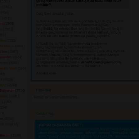
geliï¿½tirilecek! Sizde katkï¿½da bulunmak ister
(2266) 
misiniz?
m
(2341) 
2454) 
Deï¿½erli arkadaï¿½lar,
(2291) 
Sizlerden gelen yorum ve e-postalarï¿½ ilk gï¿½nden 
ın
(2560) 
beri takip etmekteyiz. Nefis fikirleriniz iï¿½in
teï¿½ekkï¿½r ederiz. Bunlarï¿½n bir kï¿½smï¿½nï¿½
im
(2901) 
hayata geï¿½irmeyi ve Akorist'i daha kullanï¿½cï¿½
62) 
dostu bir site haline getirmeyi planlï¿½yoruz.
 Sen
(2223) 
ï¿½zellikle sï¿½kï¿½a gelen nota isteklerini 
 Bu Dünya
(2931) 
karï¿½ï¿½lamak iï¿½in bize notalarï¿½n
matematiï¿½ini anlatabilecek arkadaï¿½lar arï¿½yoruz.
e Ben
(2587) 
Uzman olmanï¿½zï¿½ beklemiyoruz, zaten Akorist
ulamadım
(2454) 
gï¿½nï¿½llï¿½ler ile ayakta duran bir proje.
ï¿½lgilenen arkadaï¿½lar
akorist.com@gmail.com
ünyam
(3068) 
adresine e-posta atarlarsa mutlu oluruz.
ünyam Vardı
(2399) 
Akorist.com
83) 
ız
(2629) 
mayız
(2294) 
Yorumlar 
Gidiyorum
(2714) 
Bebek
(2481) 
Henüz bir yorum yapılmamış.
r
(2283) 
154) 
5) 
Yorum Yap
um
(3258) 
ak Kolay Mı
YORUM YAZMADAN ÖNCE:
Türkçe yazanlar için hatırlatmalar; cümle büyük harfle başlar, nokta i
cümle başlar. "gelcem, gitcem, gidiyom" denmez "geleceğim, gidec
amadım
(2236) 
denir. "Yaaaa" çok laubali bir sözdür. "bU şEkiLDE" yazmak sadece o