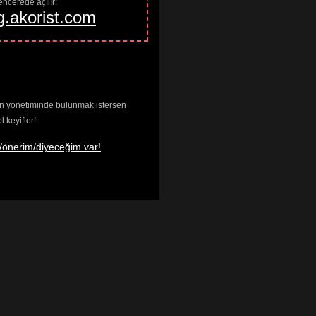
ncerede açılır: 
g.akorist.com
enin yönetiminde bulunmak istersen
keyifler!
/önerim/diyeceğim var!