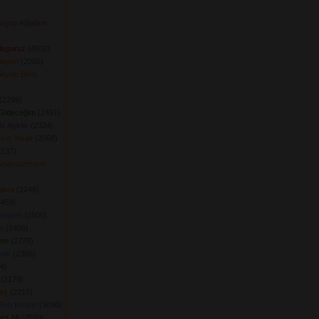
uşup Ağladım
luşuruz
(4932) 
meyen
(2056) 
yen Birini
(2299) 
 Gideceğim
(2491) 
r Aşklık
(2324) 
sın Yaralı
(2068) 
137) 
Anlamazmısın
tıra
(2246) 
453) 
urdayım
(2500) 
t
(2406) 
dım
(2778) 
mak
(2386) 
) 
(2179) 
aş
(2215) 
Sen Kimsin
(3090) 
ez Mi
(2599) 