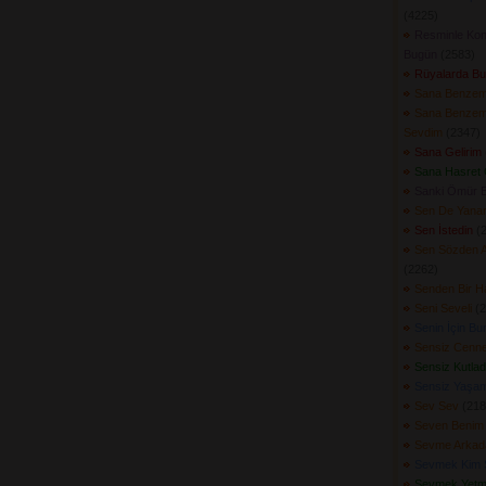
(4225) 
Resminle Kon
Bugün
(2583) 
Rüyalarda Bu
Sana Benze
Sana Benzeme
Sevdim
(2347) 
Sana Gelirim
Sana Hasret
Sanki Ömür Bi
Sen De Yanar
Sen İstedin
(2
Sen Sözden 
(2262) 
Senden Bir Ha
Seni Seveli
(2
Senin İçin B
Sensiz Cenne
Sensiz Kutla
Sensiz Yaşa
Sev Sev
(2184
Seven Benim
Sevme Arkad
Sevmek Kim 
Sevmek Yetm