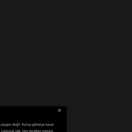
 yaygın değil. Kursa gitmeye karar
 uyduruk site. Her taraftan reklam