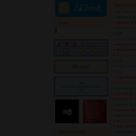
Sanatçının Ş
Adı Hasret
(2
Ağladım Bug
Ağlamam On
Arama
Ağlatacak Be
(2459) 
Ah Kız
(2419)
Aklımda Gözle
Akşam Olma
Anlat Anlat H
(2315) 
Bir yazı! 
Anlat Anlat H
(2701) 
Anlayamadım
Aşığım Aşık
(
Bir
sorum/önerim/diyeceğim
Aşk Delisiyim
var!
Aşk Sokağı
(2
Aşkımız Bir 
Aşkımız İçin
(
Aşkımıza Ağl
Aşkımsın Se
Ateşe Düşm
Ayaz Gecele
Cengiz Kurtoğlu
Aynı Sahilde
(