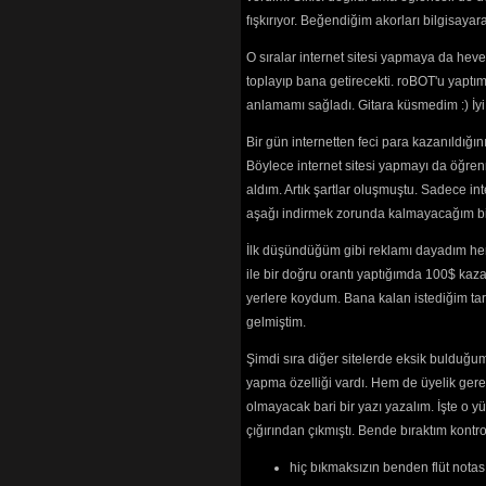
Hain Geceler
fışkırıyor. Beğendiğim akorları bilgisaya
Hala Yirmisin
Hangi Cennet
O sıralar internet sitesi yapmaya da hev
Hangi Cennet
toplayıp bana getirecekti. roBOT'u yaptım.
Hani Sen Ben
anlamamı sağladı. Gitara küsmedim :) İ
Hasretim
(243
Hayatımı Yaş
Bir gün internetten feci para kazanıldığ
Hayatımı Ya
Böylece internet sitesi yapmayı da öğren
Hayatımı Ya
Olurdu
(2522) 
aldım. Artık şartlar oluşmuştu. Sadece in
Hayret
(2359)
aşağı indirmek zorunda kalmayacağım bir 
Hayret Ettim
(
Hazır Değilim
İlk düşündüğüm gibi reklamı dayadım her
Hele Gel
(234
ile bir doğru orantı yaptığımda 100$ kaz
Heves Mi Kal
yerlere koydum. Bana kalan istediğim tarz
Hiç Aklıma G
gelmiştim.
Huzurum Yok
İmkansız
(367
Şimdi sıra diğer sitelerde eksik bulduğum 
İsyan Ederim
yapma özelliği vardı. Hem de üyelik ger
Kabul Edem
Kadehi Şişeyi
olmayacak bari bir yazı yazalım. İşte 
Kadehimi San
çığırından çıkmıştı. Bende bıraktım kon
(2316) 
Kaderimsin
(2
hiç bıkmaksızın benden flüt notası
Kırmızı Yanak