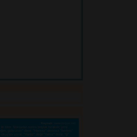
Kaynak:
www.zoque.net
le biter. Noktadan sonra boşluk bırakılır, yeni 
eğim, gidiyorum" denir. "Herkez" denmez "herkes"
kuyanı yorar. "Yanlız" değil "Yalnız" denir. "ğ"