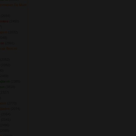
Sevmesen De Mum
(2034) 
enlere
(2450) 
) 
apsın
(2032) 
048) 
zse
(2991) 
acak Beni mi
(2052) 
(2282) 
0) 
2469) 
ğlarım
(2385) 
sın
(3818) 
2327) 
 
adım
(2770) 
Ağladım
(2074) 
(2064) 
(2141) 
(2496) 
(2095) 