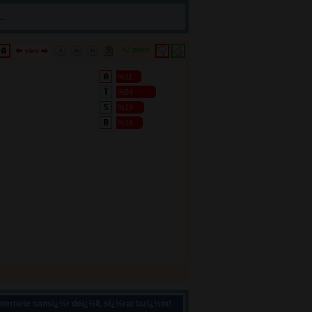
.
+2 puan 
%11
%54
%19
%16
ternete sansï¿½r deï¿½il, sï¿½rat lazï¿½m!