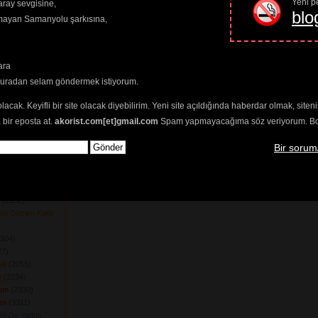
Yeni pe
ray sevgisine,
 Mi?
(2316) 
blo
amayan Samanyolu şarkısına,
um
(2189) 
r
(2272) 
(13414) 
lim
(2335) 
ara
lim Senle
(2222) 
buradan selam göndermek istiyorum.
212) 
 
olacak. Keyifli bir site olacak diyebilirim. Yeni site açıldığında haberdar olmak, sit
sun
(2160) 
 bir eposta at.
akorist.com[et]gmail.com
Spam yapmayacağıma söz veriyorum. Bol 
2721) 
ağım
(2369) 
Bir sorum
msin
(2070) 
yeceğim
(2204) 
Bana
(2618) 
n
(2297) 
(2152) 
da Gözleri Kaldı
304) 
7) 
li
(2055) 
e
(2234) 
lım
(2330) 
üm
(3311) 
m De Yattım