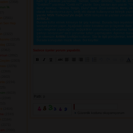
harfi "g" şeklinde yazılamaz. "Bende, sende" denmez, "Ben de, sen d
madım
(2358) 
"Geldimi?" yazılmaz "Geldi mi?" yazılır. Soru takıları ayrı yazılır. 
nun İlk
duru" denmez. "Ahmet, Belgin, Duru" denir. Özel isimlerin, illerin, ülkel
olarak kullanılıyorsa ayrı, iyelik eki olarak kullanıyorsa birleşik yazı
7) 
yazılır. MSN Türkçesi'yle değil.
MSN türkçesi ile yazılan yorumlar si
ın
(2561) 
AYRICA:
Burada küfür etmek kimseye bir şey katmaz. Burada bize teşekkür e
n Sen Hep
seviyeli yorum yapın. Aşağıdaki editör kendinizi en iyi biçimde ifad
 
yazı renginde yapacağınız değişiklikler yorumunuzu okunamaz hale ge
şarkıyı seviyorum" tarzı yorumlar lütfen yapmayalım. Aşkınızı burad
ın
(2322) 
için sitemizin
ArWiki
özelliğini kullanın. Site ile ilgili görüşlerinizi, istek
Huyunu
(2218) 
Burada konuşulan müzik olsun. Bol Keyifler..
daş
(2211) 
(2362) 
Sadece üyeler yorum yapabilir.
orsun
(2892) 
Geçtim
(2303) 
rnası
(2276) 
n
(2369) 
(2602) 
nla
(2234) 
25) 
esim
(6619) 
Path:
p
u
(2208) 
10) 
re
(2404) 
Güvenlik kodunu okuyamıyorum
na
(2333) 
m
(2164) 
n
(2171) 
şam
(2066) 