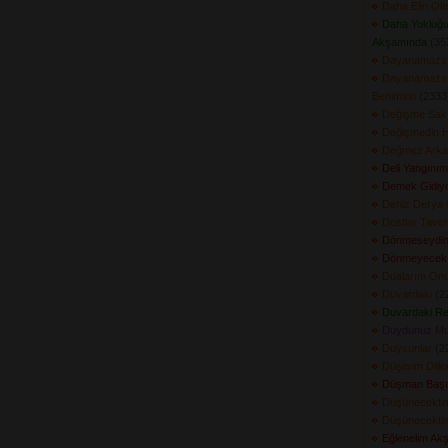
Daha Elin Ol
Daha Yokluğu
Akşamında
(352
Dayanamazs
Dayanamazsı
Benimsin
(2333)
Değişme Sak
Değişmedin 
Değmez Arka
Deli Yangınım
Demek Gidiy
Deniz Derya 
Dostlar Tave
Dönmeseydi
Dönmeyecek
Dualarım Onu
Duvardaki
(22
Duvardaki R
Duydunuz M
Duysunlar
(22
Düşerim Dille
Düşman Başı
Düşünecekti
Düşünecekti
Eğlenelim Ak