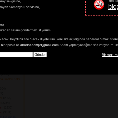
Yeni pe
ray sevgisine,
 Mi?
(2316) 
blo
amayan Samanyolu şarkısına,
um
(2189) 
r
(2272) 
(13414) 
lim
(2335) 
ara
lim Senle
(2222) 
buradan selam göndermek istiyorum.
212) 
 
olacak. Keyifli bir site olacak diyebilirim. Yeni site açıldığında haberdar olmak, sit
sun
(2160) 
 bir eposta at.
akorist.com[et]gmail.com
Spam yapmayacağıma söz veriyorum. Bol 
2721) 
ağım
(2369) 
Bir sorum
msin
(2070) 
yeceğim
(2204) 
Bana
(2618) 
n
(2297) 
(2152) 
da Gözleri Kaldı
304) 
7) 
li
(2055) 
e
(2234) 
lım
(2330) 
üm
(3311) 
m De Yattım