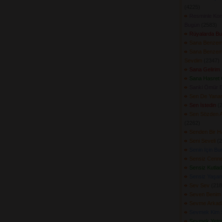
(4225) 
Resminle Kon
Bugün
(2583) 
Rüyalarda Bu
Sana Benze
Sana Benzeme
Sevdim
(2347) 
Sana Gelirim
Sana Hasret
Sanki Ömür Bi
Sen De Yanar
Sen İstedin
(2
Sen Sözden 
(2262) 
Senden Bir Ha
Seni Seveli
(2
Senin İçin B
Sensiz Cenne
Sensiz Kutla
Sensiz Yaşa
Sev Sev
(2184
Seven Benim
Sevme Arkad
Sevmek Kim 
Sevmek Yetm