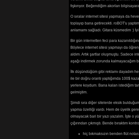
Hain Geceler
fışkırıyor. Beğendiğim akorları bilgisaya
Hala Yirmisin
Hangi Cennet
O sıralar internet sitesi yapmaya da hev
Hangi Cennet
toplayıp bana getirecekti. roBOT'u yaptım.
Hani Sen Ben
anlamamı sağladı. Gitara küsmedim :) İ
Hasretim
(243
Hayatımı Yaş
Bir gün internetten feci para kazanıldığ
Hayatımı Ya
Böylece internet sitesi yapmayı da öğren
Hayatımı Ya
Olurdu
(2522) 
aldım. Artık şartlar oluşmuştu. Sadece in
Hayret
(2359)
aşağı indirmek zorunda kalmayacağım bir 
Hayret Ettim
(
Hazır Değilim
İlk düşündüğüm gibi reklamı dayadım her
Hele Gel
(234
ile bir doğru orantı yaptığımda 100$ kaz
Heves Mi Kal
yerlere koydum. Bana kalan istediğim tarz
Hiç Aklıma G
gelmiştim.
Huzurum Yok
İmkansız
(367
Şimdi sıra diğer sitelerde eksik bulduğum 
İsyan Ederim
yapma özelliği vardı. Hem de üyelik ger
Kabul Edem
Kadehi Şişeyi
olmayacak bari bir yazı yazalım. İşte 
Kadehimi San
çığırından çıkmıştı. Bende bıraktım kon
(2316) 
Kaderimsin
(2
hiç bıkmaksızın benden flüt notası
Kırmızı Yanak