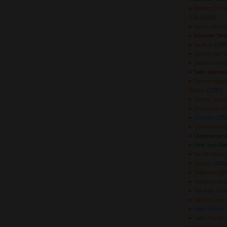
Sevsen De 
Gibi
(2265) 
Soran Olursa
Sözlerim Sev
Su Akar
(1997
Şansım Ne Y
Şansısızım
(2
Tanrı İsteme
Tanrım Ağlat
Buldun
(2267) 
Tanrım İstedi
Unutamam Ki
Unutulan
(258
Utanmasam
(
Utanmasam A
Ümit Yere Bat
Var Mı Söyle
(
Vasiyet
(2051)
Yağmurla Ağl
Yağmurlarla 
Yakanlar Olur
Yaktım Çıranı
Yalan Gözler
Yalan Mıydı?