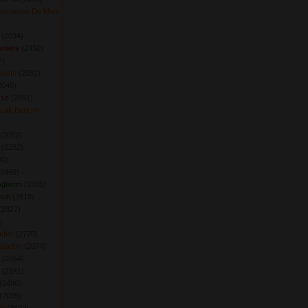
Sevmesen De Mum
(2034) 
enlere
(2450) 
) 
apsın
(2032) 
048) 
zse
(2991) 
acak Beni mi
(2052) 
(2282) 
0) 
2469) 
ğlarım
(2385) 
sın
(3818) 
2327) 
 
adım
(2770) 
Ağladım
(2074) 
(2064) 
(2141) 
(2496) 
(2095) 