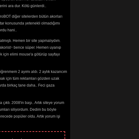
rini ara dur. Kötü günlerdi..
roBOT diğer sitelerden bütün akorları
tar konusunda yetenekli olmadığımı 
rdu hani..
tmıştı. Hemen bir site yapmalıydım. 
 ~akorist~ bence süper. Hemen uyanıp
ek için elimi mouse'a götürüp sayfayı
öğrenmem 2 ayımı aldı. 2 aylık kazancım
mak için tüm reklamları gözden uzak
arda birkaç tane daha.. Feci gaza
çıktı. 2008'in başı.. Artık siteye yorum
umları siliyordum. Dedim bu böyle
cede popüler oldu. Artık yorum işi