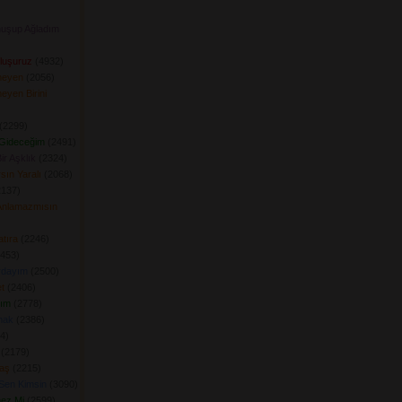
uşup Ağladım
luşuruz
(4932) 
meyen
(2056) 
yen Birini
(2299) 
 Gideceğim
(2491) 
r Aşklık
(2324) 
sın Yaralı
(2068) 
137) 
Anlamazmısın
tıra
(2246) 
453) 
urdayım
(2500) 
t
(2406) 
dım
(2778) 
mak
(2386) 
) 
(2179) 
aş
(2215) 
Sen Kimsin
(3090) 
ez Mi
(2599) 