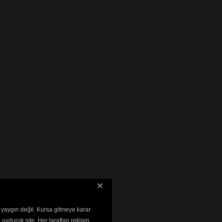
 yaygın değil. Kursa gitmeye karar
 uyduruk site. Her taraftan reklam