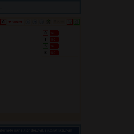
.
0 puan 
%0
%0
%0
%0
ternete sansï¿½r deï¿½il, sï¿½rat lazï¿½m!