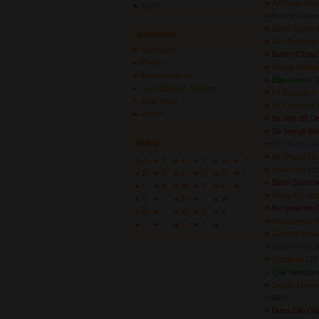
Ayrılmayalım
ArWiki
Bahse Gireri
Bana Sorma
(
Anamenü
Ben De Bittim
Ana Sayfa
Benim Olsayd
Profilim
Beyaz Meleğ
Repertuarlarım
Biliyordum
(22
Akor/Tab/Söz Gönder
Bir Başkasın
Giriş Yapın
Bir Cennettir
İletişim
Bir Sen Bir D
Bir Sevgili B
İndex
Bir Ufacık D
Bir Ufacık D
A
F
K
P
U
Z
Bizim Gibi
(21
B
G
L
Q
Ü
+
Bizim Şarkım
C
H
M
R
V
?
Böyle Ayrıla
Ç
I
N
S
W
Bu Şehirden 
D
İ
O
Ş
X
Büyümeyen 
E
J
Ö
T
Y
Canıma Kada
Canımın İçi
(2
Cumbullu
(267
Çok Seviyor
Dağlar Unutm
(2656) 
Daha Elin Ol