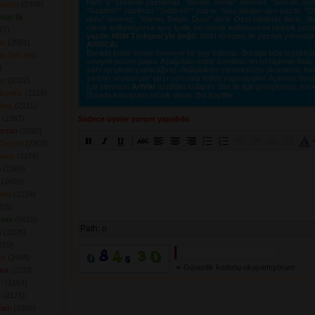
harfi "g" şeklinde yazılamaz. "Bende, sende" denmez, "Ben de, sen d
madım
(2358) 
"Geldimi?" yazılmaz "Geldi mi?" yazılır. Soru takıları ayrı yazılır. 
nun İlk
duru" denmez. "Ahmet, Belgin, Duru" denir. Özel isimlerin, illerin, ülkel
olarak kullanılıyorsa ayrı, iyelik eki olarak kullanıyorsa birleşik yazı
7) 
yazılır. MSN Türkçesi'yle değil.
MSN türkçesi ile yazılan yorumlar si
ın
(2561) 
AYRICA:
Burada küfür etmek kimseye bir şey katmaz. Burada bize teşekkür e
n Sen Hep
seviyeli yorum yapın. Aşağıdaki editör kendinizi en iyi biçimde ifad
 
yazı renginde yapacağınız değişiklikler yorumunuzu okunamaz hale ge
şarkıyı seviyorum" tarzı yorumlar lütfen yapmayalım. Aşkınızı burad
ın
(2322) 
için sitemizin
ArWiki
özelliğini kullanın. Site ile ilgili görüşlerinizi, istek
Huyunu
(2218) 
Burada konuşulan müzik olsun. Bol Keyifler..
daş
(2211) 
(2362) 
Sadece üyeler yorum yapabilir.
orsun
(2892) 
Geçtim
(2303) 
rnası
(2276) 
n
(2369) 
(2602) 
nla
(2234) 
25) 
esim
(6619) 
Path:
p
u
(2208) 
10) 
re
(2404) 
Güvenlik kodunu okuyamıyorum
na
(2333) 
m
(2164) 
n
(2171) 
şam
(2066) 