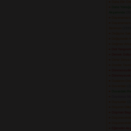
Daha Elin Ol
Daha Yokluğu
Akşamında
(352
Dayanamazs
Dayanamazsı
Benimsin
(2333)
Değişme Sak
Değişmedin 
Değmez Arka
Deli Yangınım
Demek Gidiy
Deniz Derya 
Dostlar Tave
Dönmeseydi
Dönmeyecek
Dualarım Onu
Duvardaki
(22
Duvardaki R
Duydunuz M
Duysunlar
(22
Düşerim Dille
Düşman Başı
Düşünecekti
Düşünecekti
Eğlenelim Ak