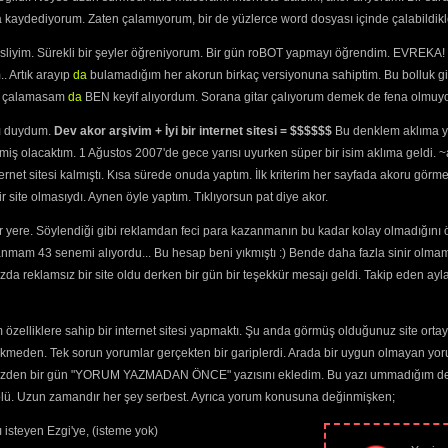
(3556) 
ra kaydediyorum. Zaten çalamıyorum, bir de yüzlerce word dosyası içinde çalabildikle
de
(2030) 
ten
(2110) 
esliyim. Sürekli bir şeyler öğreniyorum. Bir gün roBOT yapmayı öğrendim. EVREKA! 
ten Geldik
(2335) 
. Artık arayıp
da
bulamadığım her akorun birkaç versiyonuna sahiptim. Bu bolluk gi
imdin
(2727) 
yi çalamasam
da
BEN keyif alıyordum. Sorana gitar çalıyorum demek de fena olmuyo
4) 
ıyorum
(2454) 
ını duydum.
Dev akor arşivim + İyi bir internet sitesi = $$$$$$
Bu denklem aklıma ya
zsam
(2086) 
miş olacaktım. 1 Ağustos 2007'de gece yarısı uyurken süper bir isim aklıma geldi.
zsam Roman
ternet sitesi kalmıştı. Kısa sürede onuda yaptım. İlk kriterim her sayfada akoru görm
 
site olmasıydı. Aynen öyle yaptım. Tıklıyorsun pat diye akor.
2130) 
(2122) 
 yere. Söylendiği gibi reklamdan feci para kazanmanın bu kadar kolay olmadığını 
2) 
anmam 43 senemi alıyordu... Bu hesap beni yıkmıştı :) Bende daha fazla sinir olma
dı
(2142) 
da reklamsız bir site oldu derken bir gün bir teşekkür mesajı geldi. Takip eden ayl
elmemişti
(2386) 
(2262) 
4) 
özelliklere sahip bir internet sitesi yapmaktı. Şu anda görmüş olduğunuz site ortaya 
(2774) 
ekmeden. Tek sorun yorumlar gerçekten bir gariplerdi. Arada bir uygun olmayan yor
em
(2150) 
 Kırarım
(5813) 
o yüzden bir gün "YORUM YAZMADAN ÖNCE" yazısını ekledim. Bu yazı ummadığım dere
a Kaldırıyorum
trolü. Uzun zamandır her şey serbest. Ayrıca yorum konusuna değinmişken;
289) 
 isteyen Ezgi'ye, (isteme yok)
ların
(2383) 