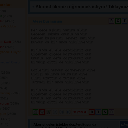
arkıları
Akorist fikrinizi öğrenmek istiyor! Tıklayınız
878) 
ün
(2389) 
dan
(4393) 
Ateşe Düşmüşüm 
ni Mi Buldun
Her gece aşkını yanıma aldım

Geceden sabaha onunla vardım

 
Benden başkasını sevmez sanırdım

ri Kaldı
(2528) 
Duydum da bir anda yıkılıverdim

dan
(2610) 
Kırlarda el ele gezdiğimiz gün

eyacanlı Oluyor
Çiçekten çiçeğe koştuğumuz gün

Onunla son defa coştuğumuz gün

Bırakıp gitti de yıkılıverdim

eyecanlı Oluyor
Gözlerimi yumdum görmeyeyim diye

(2690) 
Gidişi aklımda kalmasın diye

2559) 
Elimi uzattım o tutsun diye

Tutmadı bir anda yıkılıverdim

(2594) 
404) 
Kırlarda el ele gezdiğimiz gün

Yalanmış
(2368) 
Çiçekten çiçeğe koştuğumuz gün

Onunla son defa coştuğumuz gün

2511) 
ıyorum
(3596) 
n
(2600) 
üşüm
(2399) 
r
(4772) 
3189) 
Akorist gelen istekler doï¿½rultusunda
ï¿½n