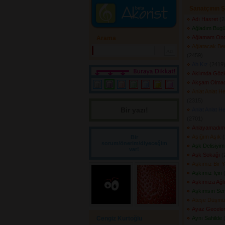
Sanatçının Ş
Adı Hasret
(2
Ağladım Bug
Ağlamam On
Arama
Ağlatacak Be
(2459) 
Ah Kız
(2419)
Aklımda Gözle
Akşam Olma
Anlat Anlat H
(2315) 
Bir yazı! 
Anlat Anlat H
(2701) 
Anlayamadım
Aşığım Aşık
(
Bir
sorum/önerim/diyeceğim
Aşk Delisiyim
var!
Aşk Sokağı
(2
Aşkımız Bir 
Aşkımız İçin
(
Aşkımıza Ağl
Aşkımsın Se
Ateşe Düşm
Ayaz Gecele
Cengiz Kurtoğlu
Aynı Sahilde
(