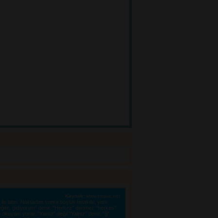
Kaynak:
www.zoque.net
le biter. Noktadan sonra boşluk bırakılır, yeni 
eğim, gidiyorum" denir. "Herkez" denmez "herkes"
kuyanı yorar. "Yanlız" değil "Yalnız" denir. "ğ"