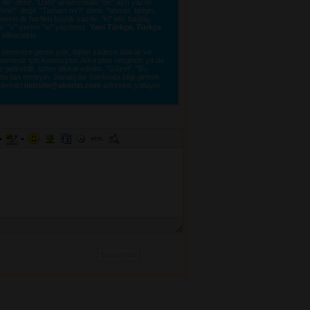
e" denir. "Dahi" anlamındaki "de" ayrı yazılır.
"OKmi?" değil, "Tamam mı?" denir. "ahmet, belgin,
erin ilk harfleri büyük yazılır. "ki" eki, bağlaç
lır. "v" yerine "w" yazılmaz.
Yani Türkçe, Türkçe
linecektir. 
tmenize gerek yok, lütfen sadece alakalı ve 
e etmeniz için konmuştur. Arka plan renginde ya da
tirebilir, lütfen dikkat edelim. "Güzel", "Bu
a ilan etmeyin. Sanatçılar hakkında bilgi girmek
lerinizi 
iletisim@akorist.com
adresine yollayın. 