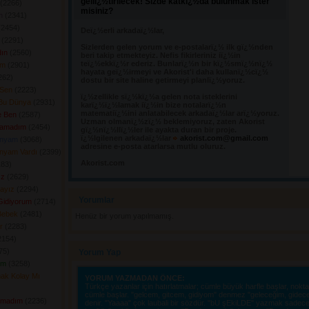
geliï¿½tirilecek! Sizde katkï¿½da bulunmak ister
(2266) 
misiniz?
m
(2341) 
2454) 
Deï¿½erli arkadaï¿½lar,
(2291) 
Sizlerden gelen yorum ve e-postalarï¿½ ilk gï¿½nden 
ın
(2560) 
beri takip etmekteyiz. Nefis fikirleriniz iï¿½in
teï¿½ekkï¿½r ederiz. Bunlarï¿½n bir kï¿½smï¿½nï¿½
im
(2901) 
hayata geï¿½irmeyi ve Akorist'i daha kullanï¿½cï¿½
62) 
dostu bir site haline getirmeyi planlï¿½yoruz.
 Sen
(2223) 
ï¿½zellikle sï¿½kï¿½a gelen nota isteklerini 
 Bu Dünya
(2931) 
karï¿½ï¿½lamak iï¿½in bize notalarï¿½n
matematiï¿½ini anlatabilecek arkadaï¿½lar arï¿½yoruz.
e Ben
(2587) 
Uzman olmanï¿½zï¿½ beklemiyoruz, zaten Akorist
ulamadım
(2454) 
gï¿½nï¿½llï¿½ler ile ayakta duran bir proje.
ï¿½lgilenen arkadaï¿½lar
akorist.com@gmail.com
ünyam
(3068) 
adresine e-posta atarlarsa mutlu oluruz.
ünyam Vardı
(2399) 
Akorist.com
83) 
ız
(2629) 
mayız
(2294) 
Yorumlar 
Gidiyorum
(2714) 
Bebek
(2481) 
Henüz bir yorum yapılmamış.
r
(2283) 
154) 
5) 
Yorum Yap
um
(3258) 
ak Kolay Mı
YORUM YAZMADAN ÖNCE:
Türkçe yazanlar için hatırlatmalar; cümle büyük harfle başlar, nokta i
cümle başlar. "gelcem, gitcem, gidiyom" denmez "geleceğim, gidec
amadım
(2236) 
denir. "Yaaaa" çok laubali bir sözdür. "bU şEkiLDE" yazmak sadece o