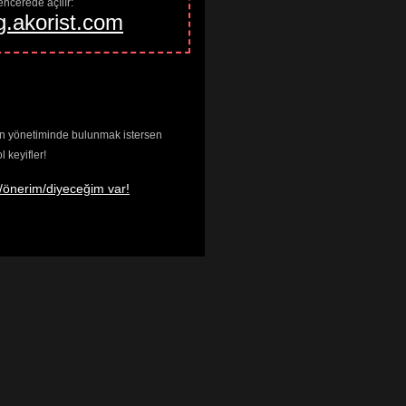
ncerede açılır: 
g.akorist.com
enin yönetiminde bulunmak istersen
keyifler!
/önerim/diyeceğim var!