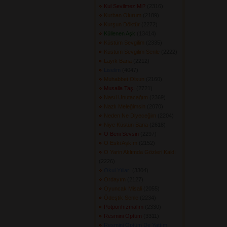
Kul Sevilmez Mi?
(2316) 
Kurban Olurum
(2189) 
Kurşun Döktür
(2272) 
Küllenen Aşk
(13414) 
Küstüm Sevgilim
(2335) 
Küstüm Sevgilim Senle
(2222) 
Layık Bana
(2212) 
Liselim
(4047) 
Muhabbet Olsun
(2160) 
Musalla Taşı
(2721) 
Nasıl Unutacağım
(2369) 
Nazlı Meleğimsin
(2070) 
Neden Ne Diyeceğim
(2204) 
Niye Küstün Bana
(2618) 
O Beni Sevsin
(2297) 
O Eski Aşkım
(2152) 
O Yarin Aklımda Gözleri Kaldı
(2226) 
Okul Yılları
(3304) 
Ordayım
(2127) 
Oyuncak Misali
(2055) 
Ödeştik Senle
(2234) 
Potporihızmalım
(2330) 
Resmini Öptüm
(3311) 
Resmini Öptüm De Yattım