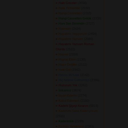
Hain Geceler
(3556) 
Hala Yirmisinde
(2030) 
Hangi Cennetten
(2110) 
Hangi Cennetten Geldik
(2335) 
Hani Sen Benimdin
(2727) 
Hasretim
(2434) 
Hayatımı Yaşıyorum
(2454) 
Hayatımı Yazsam
(2086) 
Hayatımı Yazsam Roman
Olurdu
(2522) 
Hayret
(2359) 
Hayret Ettim
(2130) 
Hazır Değilim
(2122) 
Hele Gel
(2342) 
Heves Mi Kaldı
(2142) 
Hiç Aklıma Gelmemişti
(2386) 
Huzurum Yok
(2262) 
İmkansız
(3674) 
İsyan Ederim
(2774) 
Kabul Edemem
(2150) 
Kadehi Şişeyi Kırarım
(5813) 
Kadehimi Sana Kaldırıyorum
(2316) 
Kaderimsin
(2289) 
Kırmızı Yanakların
(2383) 