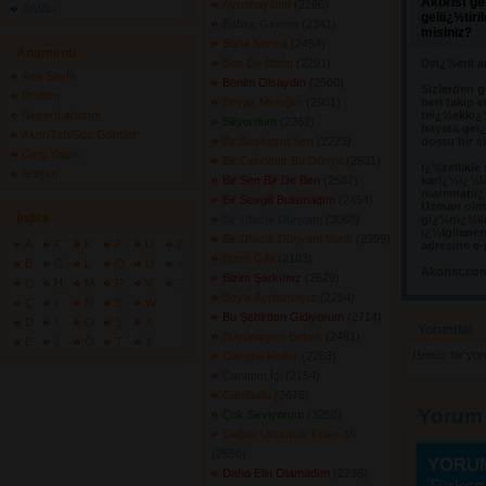
Akorist ge
Ayrılmayalım
(2266) 
ArWiki
geliï¿½tir
Bahse Girerim
(2341) 
misiniz?
Bana Sorma
(2454) 
Anamenü
Ben De Bittim
(2291) 
Deï¿½erli a
Ana Sayfa
Benim Olsaydın
(2560) 
Sizlerden g
Profilim
Beyaz Meleğim
(2901) 
beri takip e
Repertuarlarım
teï¿½ekkï¿
Biliyordum
(2262) 
hayata geï¿
Akor/Tab/Söz Gönder
Bir Başkasın Sen
(2223) 
dostu bir s
Giriş Yapın
Bir Cennettir Bu Dünya
(2931) 
ï¿½zellikle
İletişim
Bir Sen Bir De Ben
(2587) 
karï¿½ï¿½l
matematiï¿½
Bir Sevgili Bulamadım
(2454) 
Uzman olma
İndex
Bir Ufacık Dünyam
(3068) 
gï¿½nï¿½llï
ï¿½lgilene
Bir Ufacık Dünyam Vardı
(2399) 
A
F
K
P
U
Z
adresine e-
Bizim Gibi
(2183) 
B
G
L
Q
Ü
+
Akorist.co
Bizim Şarkımız
(2629) 
C
H
M
R
V
?
Böyle Ayrılamayız
(2294) 
Ç
I
N
S
W
Bu Şehirden Gidiyorum
(2714) 
D
İ
O
Ş
X
Yorumlar 
Büyümeyen Bebek
(2481) 
E
J
Ö
T
Y
Henüz bir yo
Canıma Kadar
(2283) 
Canımın İçi
(2154) 
Cumbullu
(2675) 
Yorum
Çok Seviyorum
(3258) 
Dağlar Unutmak Kolay Mı
(2656) 
YORU
Daha Elin Olamadım
(2236) 