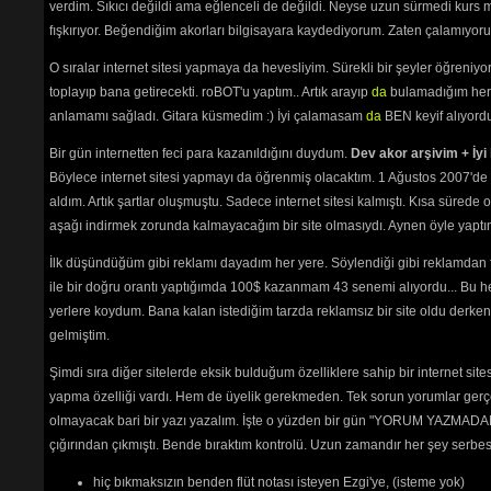
Yalan Söyledim
(2499) 
verdim. Sıkıcı değildi ama eğlenceli de değildi. Neyse uzun sürmedi kurs m
Yanlızlardayım
(2253) 
fışkırıyor. Beğendiğim akorları bilgisayara kaydediyorum. Zaten çalamıyorum
Yaralı
(2230) 
Yasak Aşk
(2560) 
O sıralar internet sitesi yapmaya da hevesliyim. Sürekli bir şeyler öğren
Yaşanmıyor
(3588) 
toplayıp bana getirecekti. roBOT'u yaptım.. Artık arayıp
da
bulamadığım her 
Yaz Tatili
(2258) 
anlamamı sağladı. Gitara küsmedim :) İyi çalamasam
da
BEN keyif alıyord
Yazık Oldu
(2339) 
Yemin Ettim
(2272) 
Bir gün internetten feci para kazanıldığını duydum.
Dev akor arşivim + İyi 
Yıkan Sendin
(2202) 
Böylece internet sitesi yapmayı da öğrenmiş olacaktım. 1 Ağustos 2007'de 
Yıkıp Gitmiştin
(2132) 
Yıllarım
(2761) 
aldım. Artık şartlar oluşmuştu. Sadece internet sitesi kalmıştı. Kısa sürede
Yıllarım Boşa Geçti
(2190) 
aşağı indirmek zorunda kalmayacağım bir site olmasıydı. Aynen öyle yaptım.
Yine Mi Sen
(2246) 
Yol Arkadaşım
(2758) 
İlk düşündüğüm gibi reklamı dayadım her yere. Söylendiği gibi reklamdan
Yorgun Yıllarım
(8487) 
ile bir doğru orantı yaptığımda 100$ kazanmam 43 senemi alıyordu... Bu he
Yürü Kervanlarım Yürü
(3232) 
yerlere koydum. Bana kalan istediğim tarzda reklamsız bir site oldu derken
Zalim Dostlarım
(2337) 
gelmiştim.
Ziyan Oldum
(4666) 
Şimdi sıra diğer sitelerde eksik bulduğum özelliklere sahip bir internet sit
ben senin dostun olamam
yapma özelliği vardı. Hem de üyelik gerekmeden. Tek sorun yorumlar gerçe
Geceler sessiz geceler
olmayacak bari bir yazı yazalım. İşte o yüzden bir gün "YORUM YAZMADAN
ayaz notası
çığırından çıkmıştı. Bende bıraktım kontrolü. Uzun zamandır her şey serb
Tehlikenin Farkında mısın? 
hiç bıkmaksızın benden flüt notası isteyen Ezgi'ye, (isteme yok)