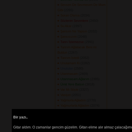
Sevsen De Sevmesen De Mum
Gibi
(2265) 
Soran Olursa
(2034) 
Sözlerim Sevenlere
(2450) 
Su Akar
(1997) 
Şansım Ne Yapsın
(2032) 
Şansısızım
(2048) 
Tanrı İstemezse
(2991) 
Tanrım Ağlatacak Beni mi
Buldun
(2267) 
Tanrım İstedi
(2052) 
Unutamam Ki
(2282) 
Unutulan
(2580) 
Utanmasam
(2469) 
Utanmasam Ağlarım
(2385) 
Ümit Yere Batsın
(3818) 
Var Mı Söyle
(2327) 
Vasiyet
(2051) 
Yağmurla Ağladım
(2770) 
Yağmurlarla Ağladım
(2074) 
Yakanlar Olur
(2064) 
Yaktım Çıranı
(2141) 
Bir yazı..
Yalan Gözler
(2496) 
Yalan Mıydı?
(2095) 
Gitar aldım. O zamanlar gencim güzelim. Gitarı elime alır almaz çalacağım