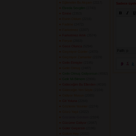
Eğlenelim Bu Akşam
(2117) 
Sadece üyele
Elveda Sevgilim
(2743) 
Emine
(2353) 
Esirin Oldum
(2216) 
Fadime
(2472) 
Farketmez
(2207) 
Farketmez Artık
(3574) 
Feryat
(2663) 
Gece Olunca
(5294) 
Path:
p
Geçmiyor Günler
(2470) 
Geçmiyor Zamanlar
(2229) 
Gelin Etmişler
(2195) 
Gelin Olmuş
(2487) 
Gelin Olmuş Gidiyorsun
(4592) 
Gelir Mi Bilmem
(2906) 
Gideceğim Bu Ellerden
(4016) 
Gideceğin Yeri Söyle
(2104) 
Gidiyor Musun
(2085) 
Git Yoluna
(2264) 
Gözlerini Yesinler
(2274) 
Gözü Yaşlı
(2022) 
Gözümle Gördüm
(2324) 
Gücüme Gidiyor
(2687) 
Güler Geçersin
(2196) 
Gülüm Hey
(2032) 