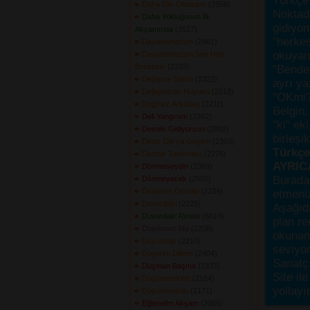
Türkçe 
Daha Elin Olmadım
(2358) 
Noktada
Daha Yokluğunun İlk
gidiyo
Akşamında
(3527) 
"herke
Dayanamazsın
(2561) 
okuyanı
Dayanamazsın Sen Hep
Benimsin
(2333) 
"Bende,
Değişme Sakın
(2322) 
ayrı ya
Değişmedin Huyunu
(2218) 
"OKmi?
Değmez Arkadaş
(2211) 
Belgin, 
Deli Yangınım
(2362) 
"ki" ek
Demek Gidiyorsun
(2892) 
birleşi
Deniz Derya Geçtim
(2303) 
Türkçes
Dostlar Tavernası
(2276) 
AYRIC
Dönmeseydin
(2369) 
Burada
Dönmeyecek
(2602) 
Dualarım Onunla
(2234) 
etmeniz
Duvardaki
(2225) 
Aşağıda
Duvardaki Resim
(6619) 
plan re
Duydunuz Mu
(2208) 
okunama
Duysunlar
(2210) 
seviyor
Düşerim Dillere
(2404) 
Sanatçı
Düşman Başına
(2333) 
Site ile
Düşünecektim
(2164) 
yollayı
Düşünecektin
(2171) 
Eğlenelim Akşam
(2066) 