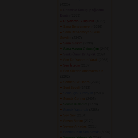
(4225) 
Resminle Konuşup Ağladım
Bugün
(2583) 
Rüyalarda Buluşuruz
(4932) 
Sana Benzemeyen
(2056) 
Sana Benzemeyen Birini
Sevdim
(2347) 
Sana Gelirim
(2299) 
Sana Hasret Gideceğim
(2491) 
Sanki Ömür Bir Aşklık
(2324) 
Sen De Yanarsın Yaralı
(2068) 
Sen İstedin
(2137) 
Sen Sözden Anlamazmısın
(2262) 
Senden Bir Hatıra
(2246) 
Seni Seveli
(2453) 
Senin İçin Burdayım
(2500) 
Sensiz Cennet
(2406) 
Sensiz Kutladım
(2778) 
Sensiz Yaşamak
(2386) 
Sev Sev
(2184) 
Seven Benim
(2179) 
Sevme Arkadaş
(2215) 
Sevmek Kim Sen Kimsin
(3090) 
Sevmek Yetmez Mi
(2599) 