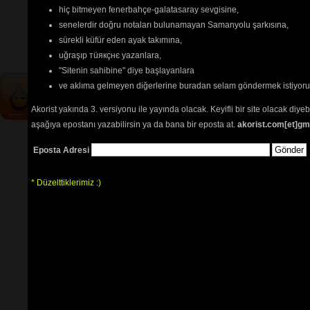
hiç bitmeyen fenerbahçe-galatasaray sevgisine,
İçerik
akorların
,
tabların
,
bas
senelerdir doğru notaları bulunamayan Samanyolu şarkısına,
tablarının
ve 
sözlerin
ayırt 
sürekli küfür eden ayak takımına,
edilebilmesi için
seçimlerinize
uğraşıp тüякçнє yazanlara,
göre
renkli listelenmektedir.
"Sitenin sahibine" diye başlayanlara
ve aklıma gelmeyen diğerlerine buradan selam göndermek istiyor
Akorist yakında 3. versiyonu ile yayında olacak. Keyifli bir site olacak diy
aşağıya epostanı yazabilirsin ya da bana bir eposta at.
akorist.com[et]gm
Eposta Adresi
* Düzelttiklerimiz :)