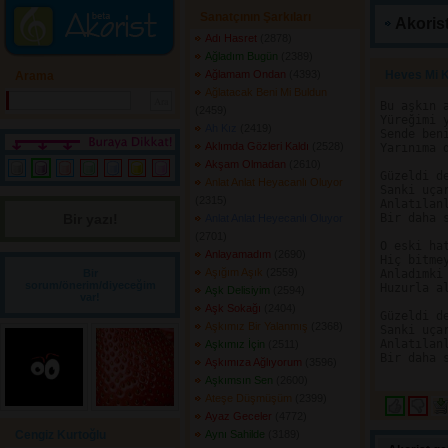
Sanatçının Şarkıları
Akorist
Adı Hasret
(2878) 
Ağladım Bugün
(2389) 
Ağlamam Ondan
(4393) 
Heves Mi Ka
Arama
Ağlatacak Beni Mi Buldun
Bu aşkın a
(2459) 
Yüreğimi y
Ah Kız
(2419) 
Sende ben
Aklımda Gözleri Kaldı
(2528) 
Yarınıma d
Akşam Olmadan
(2610) 
Güzeldi de
Anlat Anlat Heyacanlı Oluyor
Sanki uçar
(2315) 
Anlatılanl
Bir yazı! 
Bir daha 
Anlat Anlat Heyecanlı Oluyor
(2701) 
O eski hat
Anlayamadım
(2690) 
Hiç bitme
Aşığım Aşık
(2559) 
Bir
Anladımki 
sorum/önerim/diyeceğim
Huzurla al
Aşk Delisiyim
(2594) 
var!
Aşk Sokağı
(2404) 
Güzeldi de
Aşkımız Bir Yalanmış
(2368) 
Sanki uçar
Anlatılanl
Aşkımız İçin
(2511) 
Bir daha 
Aşkımıza Ağlıyorum
(3596) 
Aşkımsın Sen
(2600) 
Ateşe Düşmüşüm
(2399) 
Ayaz Geceler
(4772) 
Cengiz Kurtoğlu
Aynı Sahilde
(3189) 