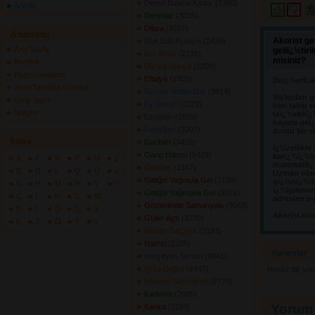
Denizi Bulana Kadar
(2350) 
ArWiki
Deryalar
(3035) 
Dilara
(3207) 
Anamenü
Akorist ge
Dön Bak Aynaya
(2426) 
Ana Sayfa
geliï¿½tir
Dur Biraz
(2231) 
misiniz?
Profilim
Dünya Dünya
(2208) 
Repertuarlarım
Eftalya
(2703) 
Deï¿½erli a
Akor/Tab/Söz Gönder
Evreşe Yolları Dar
(3814) 
Sizlerden g
Giriş Yapın
Ey Sevgili
(2223) 
beri takip e
İletişim
teï¿½ekkï¿
Ezogelin
(2855) 
hayata geï¿
Fesleğen
(3207) 
dostu bir s
İndex
Garibim
(3409) 
ï¿½zellikle
Garip Hamsi
(5429) 
karï¿½ï¿½l
A
F
K
P
U
Z
matematiï¿½
Geceler
(2167) 
B
G
L
Q
Ü
+
Uzman olma
Gittiğin Yağmula Gel
(2159) 
gï¿½nï¿½llï
C
H
M
R
V
?
ï¿½lgilene
Gittiğin Yağmurla Gel
(3015) 
Ç
I
N
S
W
adresine e-
Gözlerimde Samanyolu
(3043) 
D
İ
O
Ş
X
Akorist.co
Güller Açtı
(2270) 
E
J
Ö
T
Y
Günler Geçiyor
(2193) 
Hamsi
(2285) 
Yorumlar 
Herşeyim Sensin
(3041) 
Işığa Doğru
(2447) 
Henüz bir yo
İstanbul Senmişsin
(2779) 
Kadınım
(2680) 
Yorum
Kanka
(2189) 