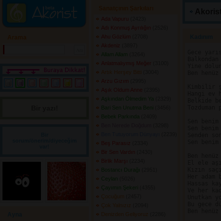
Sanatçının Şarkıları
Akorist
Ada Vapuru
(2423) 
Adı Konmuş Ayrılığın
(2526) 
Ahu Gözlüm
(2708) 
Kadınım 
Arama
Akdeniz
(3897) 
Gece yarıs
Allam Allam
(3264) 
Balkondan 
Anlatmalıymış Meğer
(3100) 
Yine dolun
Artık Herşey Bitti
(3004) 
Ben henüz 
Arzu Gızım
(2995) 
Kimbilir ş
Aşık Oldum Anne
(2395) 
Hangi ev h
Aşkından Ölmedim Ya
(2329) 
Belkide be
Bir yazı! 
Tozduman p
Bari Sen Unutma Beni
(3456) 
Bebek Parkında
(2409) 
Sen benim 
Ben Nerede Doğdum
(3298) 
Sen benim 
Ben Tutuyorum Dünyayı
(2239) 
Bir
Senden son
sorum/önerim/diyeceğim
Sen benim 
Beş Parasız
(2334) 
var!
Bir Sen Vardın
(2430) 
Ben henüz 
Birlik Marşı
(2234) 
El ele aşı
Kızın saç
Bostancı Durağı
(2951) 
Her adam b
Ceylan
(5026) 
Hassas kay
Çayımın Şekeri
(4355) 
Ve her kad
Çocuğum
(2457) 
Unutkan yo
Bu gece d
Çok Yalnızız
(2094) 
Ayna
Denizden Geliyoruz
(2286) 