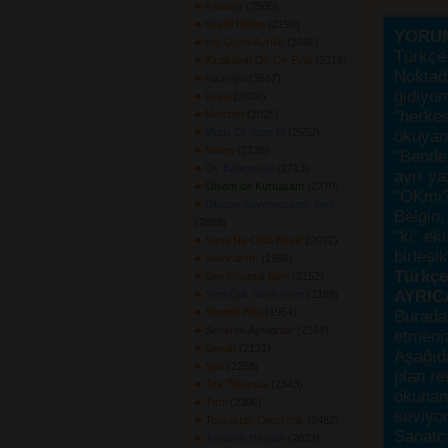
Karakış
(2505) 
Keyifli Hatun
(2196) 
YORU
Kış Günü Ayrılık
(2046) 
Türkçe 
Kirpiklerin Ok Ok Eyle
(2316) 
Noktada
Kiziroğlu
(3567) 
gidiyo
Leyla
(2626) 
"herke
Mahzen
(2025) 
Mutlu Ol Yeter Ki
(2552) 
okuyanı
Nefes
(2138) 
"Bende,
Oy Bahçenize
(2713) 
ayrı ya
Ölsem de Kurtulsam
(2370) 
"OKmi?
Ölünce Sevemezsem Seni
Belgin, 
(2688) 
"ki" ek
Sana Ne Oldu Böyle
(2072) 
birleşi
Selvicanım
(1998) 
Türkçes
Sen Unutma Beni
(2152) 
AYRIC
Seni Çok Seviyorum
(2198) 
Seninle Ben
(1954) 
Burada
Severek Ayrılanlar
(2165) 
etmeniz
Seyah
(2131) 
Aşağıda
Şah
(2258) 
plan re
Tek Tabanca
(2343) 
okunama
Tırtıl
(2306) 
seviyor
Topraktan Ötesi Yok
(2482) 
Sanatçı
Tozlandı Hayalin
(2023) 