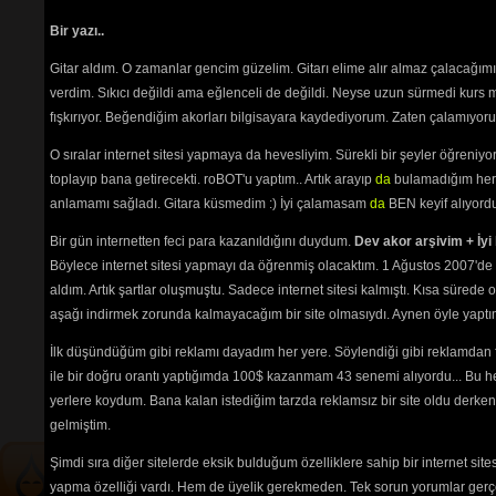
Site ile
Tozpembe Hayaller
(2245) 
yollayı
Umutsuzluk
(2170) 
Bir yazı..
Uyandım
(1943) 
Gitar aldım. O zamanlar gencim güzelim. Gitarı elime alır almaz çalacağım
Varoşların Aşkı
(2322) 
Sadece üyele
Vur Patlasın Çal Oynasın
verdim. Sıkıcı değildi ama eğlenceli de değildi. Neyse uzun sürmedi kurs m
(2651) 
fışkırıyor. Beğendiğim akorları bilgisayara kaydediyorum. Zaten çalamıyorum
Yalnızam
(2505) 
Yeniden de Sevebiliriz... Akdeniz
O sıralar internet sitesi yapmaya da hevesliyim. Sürekli bir şeyler öğren
(2618) 
toplayıp bana getirecekti. roBOT'u yaptım.. Artık arayıp
da
bulamadığım her 
Zühtü
(7718) 
anlamamı sağladı. Gitara küsmedim :) İyi çalamasam
da
BEN keyif alıyord
Bir gün internetten feci para kazanıldığını duydum.
Dev akor arşivim + İyi 
Path:
p
akor
Böylece internet sitesi yapmayı da öğrenmiş olacaktım. 1 Ağustos 2007'de 
Oy bahçenize
aldım. Artık şartlar oluşmuştu. Sadece internet sitesi kalmıştı. Kısa sürede
Tehlikenin Farkında mısın? 
aşağı indirmek zorunda kalmayacağım bir site olmasıydı. Aynen öyle yaptım.
İlk düşündüğüm gibi reklamı dayadım her yere. Söylendiği gibi reklamdan
İçerik
akorların
,
tabların
,
bas
ile bir doğru orantı yaptığımda 100$ kazanmam 43 senemi alıyordu... Bu he
tablarının
ve 
sözlerin
ayırt 
edilebilmesi için
seçimlerinize
yerlere koydum. Bana kalan istediğim tarzda reklamsız bir site oldu derken
göre
renkli listelenmektedir.
gelmiştim.
Şimdi sıra diğer sitelerde eksik bulduğum özelliklere sahip bir internet sit
yapma özelliği vardı. Hem de üyelik gerekmeden. Tek sorun yorumlar gerçe