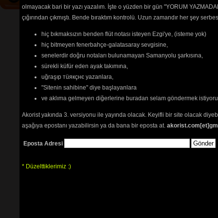
olmayacak bari bir yazı yazalım. İşte o yüzden bir gün "YORUM YAZMADAN
çığırından çıkmıştı. Bende bıraktım kontrolü. Uzun zamandır her şey serb
hiç bıkmaksızın benden flüt notası isteyen Ezgi'ye, (isteme yok)
hiç bitmeyen fenerbahçe-galatasaray sevgisine,
senelerdir doğru notaları bulunamayan Samanyolu şarkısına,
sürekli küfür eden ayak takımına,
uğraşıp тüякçнє yazanlara,
"Sitenin sahibine" diye başlayanlara
ve aklıma gelmeyen diğerlerine buradan selam göndermek istiyor
Akorist yakında 3. versiyonu ile yayında olacak. Keyifli bir site olacak diy
aşağıya epostanı yazabilirsin ya da bana bir eposta at.
akorist.com[et]gm
Eposta Adresi
* Düzelttiklerimiz :)