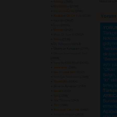
Henüz bir yo
Karakış
(2505) 
Keyifli Hatun
(2196) 
Kış Günü Ayrılık
(2046) 
Yorum
Kirpiklerin Ok Ok Eyle
(2316) 
Kiziroğlu
(3567) 
Leyla
(2626) 
YORU
Mahzen
(2025) 
Türkçe 
Mutlu Ol Yeter Ki
(2552) 
Noktada
Nefes
(2138) 
gidiyo
Oy Bahçenize
(2713) 
"herke
Ölsem de Kurtulsam
(2370) 
okuyanı
Ölünce Sevemezsem Seni
(2688) 
"Bende,
Sana Ne Oldu Böyle
(2072) 
ayrı ya
Selvicanım
(1998) 
"OKmi?
Sen Unutma Beni
(2152) 
Belgin, 
Seni Çok Seviyorum
(2198) 
"ki" ek
Seninle Ben
(1954) 
birleşi
Severek Ayrılanlar
(2165) 
Türkçes
Seyah
(2131) 
AYRIC
Şah
(2258) 
Burada
Tek Tabanca
(2343) 
Tırtıl
(2306) 
etmeniz
Topraktan Ötesi Yok
(2482) 
Aşağıda
Tozlandı Hayalin
(2023) 
plan re