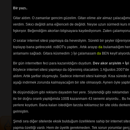
Tozpembe Hayaller
(2245) 
okunama
Umutsuzluk
(2170) 
Bir yazı..
seviyor
Uyandım
(1943) 
Sanatçı
Gitar aldım. O zamanlar gencim güzelim. Gitarı elime alır almaz çalacağım
Varoşların Aşkı
(2322) 
Site ile
Vur Patlasın Çal Oynasın
verdim. Sıkıcı değildi ama eğlenceli de değildi. Neyse uzun sürmedi kurs m
yollayı
(2651) 
fışkırıyor. Beğendiğim akorları bilgisayara kaydediyorum. Zaten çalamıyorum
Yalnızam
(2505) 
Yeniden de Sevebiliriz... Akdeniz
Sadece üyele
O sıralar internet sitesi yapmaya da hevesliyim. Sürekli bir şeyler öğren
(2618) 
toplayıp bana getirecekti. roBOT'u yaptım.. Artık arayıp
da
bulamadığım her 
Zühtü
(7718) 
anlamamı sağladı. Gitara küsmedim :) İyi çalamasam
da
BEN keyif alıyord
Bir gün internetten feci para kazanıldığını duydum.
Dev akor arşivim + İyi 
akor
Böylece internet sitesi yapmayı da öğrenmiş olacaktım. 1 Ağustos 2007'de 
Oy bahçenize
aldım. Artık şartlar oluşmuştu. Sadece internet sitesi kalmıştı. Kısa sürede
Tehlikenin Farkında mısın? 
aşağı indirmek zorunda kalmayacağım bir site olmasıydı. Aynen öyle yaptım.
Path:
p
İlk düşündüğüm gibi reklamı dayadım her yere. Söylendiği gibi reklamdan
İçerik
akorların
,
tabların
,
bas
ile bir doğru orantı yaptığımda 100$ kazanmam 43 senemi alıyordu... Bu he
tablarının
ve 
sözlerin
ayırt 
edilebilmesi için
seçimlerinize
yerlere koydum. Bana kalan istediğim tarzda reklamsız bir site oldu derken
göre
renkli listelenmektedir.
gelmiştim.
Şimdi sıra diğer sitelerde eksik bulduğum özelliklere sahip bir internet sit
yapma özelliği vardı. Hem de üyelik gerekmeden. Tek sorun yorumlar gerçe