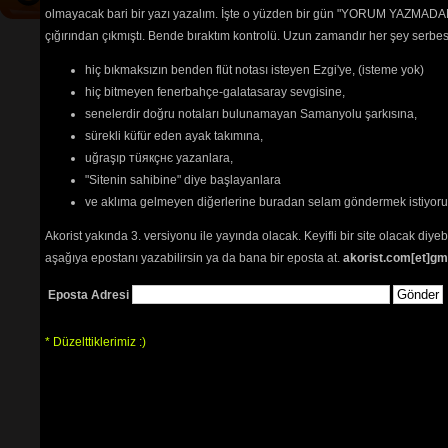
olmayacak bari bir yazı yazalım. İşte o yüzden bir gün "YORUM YAZMADAN
çığırından çıkmıştı. Bende bıraktım kontrolü. Uzun zamandır her şey serb
hiç bıkmaksızın benden flüt notası isteyen Ezgi'ye, (isteme yok)
hiç bitmeyen fenerbahçe-galatasaray sevgisine,
senelerdir doğru notaları bulunamayan Samanyolu şarkısına,
sürekli küfür eden ayak takımına,
uğraşıp тüякçнє yazanlara,
"Sitenin sahibine" diye başlayanlara
ve aklıma gelmeyen diğerlerine buradan selam göndermek istiyor
Akorist yakında 3. versiyonu ile yayında olacak. Keyifli bir site olacak diy
aşağıya epostanı yazabilirsin ya da bana bir eposta at.
akorist.com[et]gm
Eposta Adresi
* Düzelttiklerimiz :)