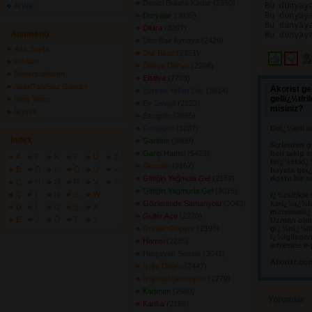
Denizi Bulana Kadar
(2350) 
Bu dünyaya
ArWiki
Bu dünyaya
Deryalar
(3035) 
Bu dünyaya
Dilara
(3207) 
Anamenü
Dön Bak Aynaya
(2426) 
Ana Sayfa
Dur Biraz
(2231) 
Profilim
Dünya Dünya
(2208) 
Repertuarlarım
Eftalya
(2703) 
Akor/Tab/Söz Gönder
Akorist ge
Evreşe Yolları Dar
(3814) 
geliï¿½tir
Giriş Yapın
Ey Sevgili
(2223) 
misiniz?
İletişim
Ezogelin
(2855) 
Fesleğen
(3207) 
Deï¿½erli a
İndex
Garibim
(3409) 
Sizlerden g
Garip Hamsi
(5429) 
beri takip e
A
F
K
P
U
Z
teï¿½ekkï¿
Geceler
(2167) 
B
G
L
Q
Ü
+
hayata geï¿
Gittiğin Yağmula Gel
(2159) 
dostu bir s
C
H
M
R
V
?
Gittiğin Yağmurla Gel
(3015) 
Ç
I
N
S
W
ï¿½zellikle
Gözlerimde Samanyolu
(3043) 
karï¿½ï¿½l
D
İ
O
Ş
X
matematiï¿½
Güller Açtı
(2270) 
E
J
Ö
T
Y
Uzman olma
Günler Geçiyor
(2193) 
gï¿½nï¿½llï
ï¿½lgilene
Hamsi
(2285) 
adresine e-
Herşeyim Sensin
(3041) 
Akorist.co
Işığa Doğru
(2447) 
İstanbul Senmişsin
(2779) 
Kadınım
(2680) 
Yorumlar 
Kanka
(2189) 