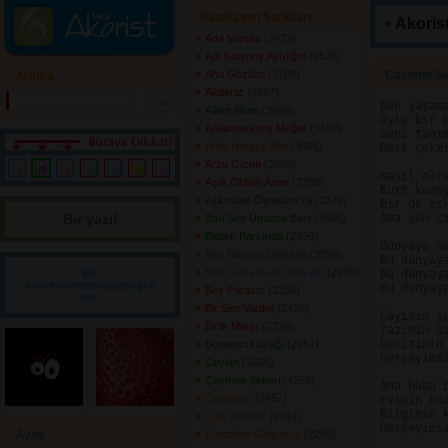
Sanatçının Şarkıları
Akorist
Ada Vapuru
(2423) 
Adı Konmuş Ayrılığın
(2526) 
Ahu Gözlüm
(2708) 
Çayımın Şe
Arama
Akdeniz
(3897) 
Ben yaşama
Allam Allam
(3264) 
Öyle bir b
Anlatmalıymış Meğer
(3100) 
Seni tanım
Artık Herşey Bitti
(3004) 
Rest çekmi
Arzu Gızım
(2995) 
Nasıl olce
Aşık Oldum Anne
(2395) 
Kurt kuzuy
Aşkından Ölmedim Ya
(2329) 
Bir de aşk
Bir yazı! 
Ama sen çı
Bari Sen Unutma Beni
(3456) 
Bebek Parkında
(2409) 
Dünyaya se
Ben Nerede Doğdum
(3298) 
Bu dünyaya
Ben Tutuyorum Dünyayı
(2239) 
Bir
Bu dünyaya
sorum/önerim/diyeceğim
Bu dünyaya
Beş Parasız
(2334) 
var!
Bir Sen Vardın
(2430) 
Çayımın şe
Birlik Marşı
(2234) 
Yazımın sı
Denizimin 
Bostancı Durağı
(2951) 
Herşeyimsi
Ceylan
(5026) 
Çayımın Şekeri
(4355) 
Ana baba b
Çocuğum
(2457) 
Evimin huz
Bilgimin k
Çok Yalnızız
(2094) 
Herşeyimsi
Ayna
Denizden Geliyoruz
(2286) 