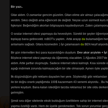
Tozpembe Hayaller
(2245) 
Sadece üyele
Umutsuzluk
(2170) 
Bir yazı..
Uyandım
(1943) 
Gitar aldım. O zamanlar gencim güzelim. Gitarı elime alır almaz çalacağım
Varoşların Aşkı
(2322) 
Vur Patlasın Çal Oynasın
verdim. Sıkıcı değildi ama eğlenceli de değildi. Neyse uzun sürmedi kurs m
(2651) 
fışkırıyor. Beğendiğim akorları bilgisayara kaydediyorum. Zaten çalamıyorum
Yalnızam
(2505) 
Yeniden de Sevebiliriz... Akdeniz
O sıralar internet sitesi yapmaya da hevesliyim. Sürekli bir şeyler öğren
(2618) 
toplayıp bana getirecekti. roBOT'u yaptım.. Artık arayıp
da
bulamadığım her 
Path:
p
Zühtü
(7718) 
anlamamı sağladı. Gitara küsmedim :) İyi çalamasam
da
BEN keyif alıyord
Bir gün internetten feci para kazanıldığını duydum.
Dev akor arşivim + İyi 
akor
Böylece internet sitesi yapmayı da öğrenmiş olacaktım. 1 Ağustos 2007'de 
Oy bahçenize
aldım. Artık şartlar oluşmuştu. Sadece internet sitesi kalmıştı. Kısa sürede
Tehlikenin Farkında mısın? 
aşağı indirmek zorunda kalmayacağım bir site olmasıydı. Aynen öyle yaptım.
İlk düşündüğüm gibi reklamı dayadım her yere. Söylendiği gibi reklamdan
İçerik
akorların
,
tabların
,
bas
ile bir doğru orantı yaptığımda 100$ kazanmam 43 senemi alıyordu... Bu he
tablarının
ve 
sözlerin
ayırt 
edilebilmesi için
seçimlerinize
yerlere koydum. Bana kalan istediğim tarzda reklamsız bir site oldu derken
göre
renkli listelenmektedir.
gelmiştim.
Şimdi sıra diğer sitelerde eksik bulduğum özelliklere sahip bir internet sit
yapma özelliği vardı. Hem de üyelik gerekmeden. Tek sorun yorumlar gerçe