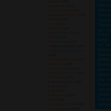
Türkçe 
Karakış
(2505) 
Noktada
Keyifli Hatun
(2196) 
gidiyo
Kış Günü Ayrılık
(2046) 
"herke
Kirpiklerin Ok Ok Eyle
(2316) 
okuyanı
Kiziroğlu
(3567) 
Leyla
(2626) 
"Bende,
Mahzen
(2025) 
ayrı ya
Mutlu Ol Yeter Ki
(2552) 
"OKmi?
Nefes
(2138) 
Belgin, 
Oy Bahçenize
(2713) 
"ki" ek
Ölsem de Kurtulsam
(2370) 
birleşi
Ölünce Sevemezsem Seni
Türkçes
(2688) 
AYRIC
Sana Ne Oldu Böyle
(2072) 
Burada
Selvicanım
(1998) 
Sen Unutma Beni
(2152) 
etmeniz
Seni Çok Seviyorum
(2198) 
Aşağıda
Seninle Ben
(1954) 
plan re
Severek Ayrılanlar
(2165) 
okunama
Seyah
(2131) 
seviyor
Şah
(2258) 
Sanatçı
Tek Tabanca
(2343) 
Site ile
Tırtıl
(2306) 
yollayı
Topraktan Ötesi Yok
(2482) 
Tozlandı Hayalin
(2023) 