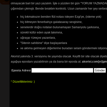
olmayacak bari bir yazı yazalım. İşte o yüzden bir gün "YORUM YAZMADAN
çığırından çıkmıştı. Bende bıraktım kontrolü. Uzun zamandır her şey serb
hiç bıkmaksızın benden flüt notası isteyen Ezgi'ye, (isteme yok)
hiç bitmeyen fenerbahçe-galatasaray sevgisine,
senelerdir doğru notaları bulunamayan Samanyolu şarkısına,
sürekli küfür eden ayak takımına,
uğraşıp тüякçнє yazanlara,
"Sitenin sahibine" diye başlayanlara
ve aklıma gelmeyen diğerlerine buradan selam göndermek istiyor
Akorist yakında 3. versiyonu ile yayında olacak. Keyifli bir site olacak diy
aşağıya epostanı yazabilirsin ya da bana bir eposta at.
akorist.com[et]gm
Eposta Adresi
* Düzelttiklerimiz :)