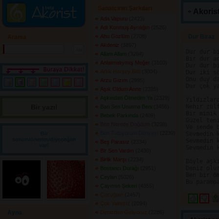
Sanatçının Şarkıları
Akorist
Ada Vapuru
(2423) 
Adı Konmuş Ayrılığın
(2526) 
Ahu Gözlüm
(2708) 
Dur Biraz 
Arama
Akdeniz
(3897) 
Dur dur bi
Allam Allam
(3264) 
Bir dur ac
Anlatmalıymış Meğer
(3100) 
Dur dur bi
Artık Herşey Bitti
(3004) 
Dur iki sö
Onu duy da
Arzu Gızım
(2995) 
Dur çok ya
Aşık Oldum Anne
(2395) 
Aşkından Ölmedim Ya
(2329) 
Yıldızlard
Bir yazı! 
Nehir zülf
Bari Sen Unutma Beni
(3456) 
Bir minik 
Bebek Parkında
(2409) 
Güzel teni
Ben Nerede Doğdum
(3298) 
Ve sende b
Ben Tutuyorum Dünyayı
(2239) 
Bir
Sevmedin k
sorum/önerim/diyeceğim
Sevmedin k
Beş Parasız
(2334) 
var!
Sevmedin k
Bir Sen Vardın
(2430) 
Birlik Marşı
(2234) 
Böyle aşkı
Deniz olur
Bostancı Durağı
(2951) 
Ben bir öm
Ceylan
(5026) 
Çayımın Şekeri
(4355) 
Çocuğum
(2457) 
Çok Yalnızız
(2094) 
Ayna
Denizden Geliyoruz
(2286) 