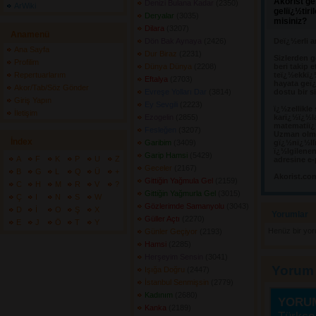
Akorist ge
Denizi Bulana Kadar
(2350) 
ArWiki
geliï¿½tir
Deryalar
(3035) 
misiniz?
Dilara
(3207) 
Anamenü
Dön Bak Aynaya
(2426) 
Deï¿½erli a
Ana Sayfa
Dur Biraz
(2231) 
Sizlerden g
Profilim
Dünya Dünya
(2208) 
beri takip e
Repertuarlarım
teï¿½ekkï¿
Eftalya
(2703) 
hayata geï¿
Akor/Tab/Söz Gönder
Evreşe Yolları Dar
(3814) 
dostu bir s
Giriş Yapın
Ey Sevgili
(2223) 
ï¿½zellikle
İletişim
Ezogelin
(2855) 
karï¿½ï¿½l
matematiï¿½
Fesleğen
(3207) 
Uzman olma
İndex
Garibim
(3409) 
gï¿½nï¿½llï
ï¿½lgilene
Garip Hamsi
(5429) 
A
F
K
P
U
Z
adresine e-
Geceler
(2167) 
B
G
L
Q
Ü
+
Akorist.co
Gittiğin Yağmula Gel
(2159) 
C
H
M
R
V
?
Gittiğin Yağmurla Gel
(3015) 
Ç
I
N
S
W
Gözlerimde Samanyolu
(3043) 
D
İ
O
Ş
X
Yorumlar 
Güller Açtı
(2270) 
E
J
Ö
T
Y
Henüz bir yo
Günler Geçiyor
(2193) 
Hamsi
(2285) 
Herşeyim Sensin
(3041) 
Yorum
Işığa Doğru
(2447) 
İstanbul Senmişsin
(2779) 
Kadınım
(2680) 
YORU
Kanka
(2189) 