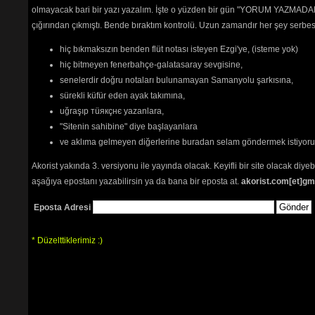
olmayacak bari bir yazı yazalım. İşte o yüzden bir gün "YORUM YAZMADAN
çığırından çıkmıştı. Bende bıraktım kontrolü. Uzun zamandır her şey serb
hiç bıkmaksızın benden flüt notası isteyen Ezgi'ye, (isteme yok)
hiç bitmeyen fenerbahçe-galatasaray sevgisine,
senelerdir doğru notaları bulunamayan Samanyolu şarkısına,
sürekli küfür eden ayak takımına,
uğraşıp тüякçнє yazanlara,
"Sitenin sahibine" diye başlayanlara
ve aklıma gelmeyen diğerlerine buradan selam göndermek istiyor
Akorist yakında 3. versiyonu ile yayında olacak. Keyifli bir site olacak diy
aşağıya epostanı yazabilirsin ya da bana bir eposta at.
akorist.com[et]gm
Eposta Adresi
* Düzelttiklerimiz :)