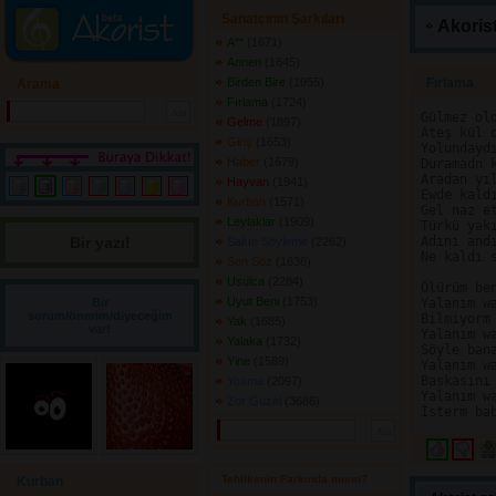
Sanatçının Şarkıları
Akorist
A**
(1671) 
Annen
(1645) 
Birden Bire
(1955) 
Fırlama 
Arama
Fırlama
(1724) 
Gülmez old
Gelme
(1897) 
Ateş kül o
Giriş
(1653) 
Yolundaydı
Haber
(1679) 
Duramadn k
Aradan yıl
Hayvan
(1941) 
Ewde kaldı
Kurban
(1571) 
Gel naz et
Leylaklar
(1909) 
Türkü yakı
Bir yazı! 
Adını andı
Sakın Söyleme
(2262) 
Ne kaldı s
Son Söz
(1638) 
Usulca
(2284) 
Ölürüm ben
Uyut Beni
(1753) 
Bir
Yalanım wa
sorum/önerim/diyeceğim
Bilmiyorm 
Yak
(1685) 
var!
Yalanım wa
Yalaka
(1732) 
Söyle bana
Yine
(1589) 
Yalanım wa
Baskasını 
Yosma
(2097) 
Yalanım wa
Zor Güzel
(3686) 
Tehlikenin Farkında mısın? 
Kurban