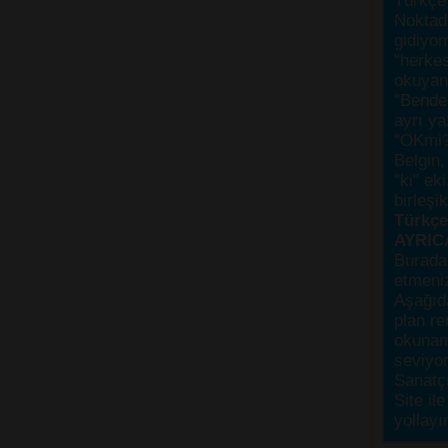
Türkçe 
Noktada
gidiyo
"herke
okuyanı
"Bende,
ayrı ya
"OKmi?
Belgin, 
"ki" ek
birleşi
Türkçes
AYRIC
Burada
etmeniz
Aşağıda
plan re
okunama
seviyor
Sanatçı
Site ile
yollayı