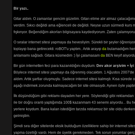
Sadece üyele
Bir yazı..
Gitar aldım. O zamanlar gencim güzelim. Gitarı elime alır almaz çalacağım
verdim. Sıkıcı değildi ama eğlenceli de değildi. Neyse uzun sürmedi kurs m
fışkırıyor. Beğendiğim akorları bilgisayara kaydediyorum. Zaten çalamıyorum
O sıralar internet sitesi yapmaya da hevesliyim. Sürekli bir şeyler öğren
toplayıp bana getirecekti. roBOT'u yaptım.. Artık arayıp
da
bulamadığım her 
Path:
p
anlamamı sağladı. Gitara küsmedim :) İyi çalamasam
da
BEN keyif alıyord
Bir gün internetten feci para kazanıldığını duydum.
Dev akor arşivim + İyi 
Böylece internet sitesi yapmayı da öğrenmiş olacaktım. 1 Ağustos 2007'de 
aldım. Artık şartlar oluşmuştu. Sadece internet sitesi kalmıştı. Kısa sürede
aşağı indirmek zorunda kalmayacağım bir site olmasıydı. Aynen öyle yaptım.
İlk düşündüğüm gibi reklamı dayadım her yere. Söylendiği gibi reklamdan
ile bir doğru orantı yaptığımda 100$ kazanmam 43 senemi alıyordu... Bu he
yerlere koydum. Bana kalan istediğim tarzda reklamsız bir site oldu derken
gelmiştim.
Şimdi sıra diğer sitelerde eksik bulduğum özelliklere sahip bir internet sit
yapma özelliği vardı. Hem de üyelik gerekmeden. Tek sorun yorumlar gerçe