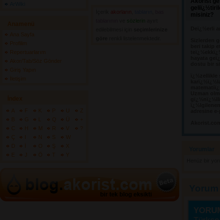
Akorist ge
ArWiki
geliï¿½tir
İçerik
akorların
,
tabların
,
bas
misiniz?
tablarının
ve 
sözlerin
ayırt 
Anamenü
Deï¿½erli a
edilebilmesi için
seçimlerinize
Ana Sayfa
göre
renkli listelenmektedir.
Sizlerden g
Profilim
beri takip e
Repertuarlarım
teï¿½ekkï¿
hayata geï¿
Akor/Tab/Söz Gönder
dostu bir s
Giriş Yapın
ï¿½zellikle
İletişim
karï¿½ï¿½l
matematiï¿½
Uzman olma
İndex
gï¿½nï¿½llï
ï¿½lgilene
A
F
K
P
U
Z
adresine e-
B
G
L
Q
Ü
+
Akorist.co
C
H
M
R
V
?
Ç
I
N
S
W
D
İ
O
Ş
X
Yorumlar 
E
J
Ö
T
Y
Henüz bir yo
Yorum
YORU