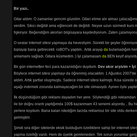
Bir yazı..
Gitar aldım. O zamanlar gencim güzelim. Gitarı elime alır almaz çalacağım
verdim. Sıkıcı değildi ama eğlenceli de değildi. Neyse uzun sürmedi kurs m
fışkırıyor. Beğendiğim akorları bilgisayara kaydediyorum. Zaten çalamıyorum
O sıralar internet sitesi yapmaya da hevesliyim. Sürekli bir şeyler öğren
toplayıp bana getirecekti. roBOT'u yaptım.. Artık arayıp
da
bulamadığım her 
anlamamı sağladı. Gitara küsmedim :) İyi çalamasam
da
BEN keyif alıyord
Bir gün internetten feci para kazanıldığını duydum.
Dev akor arşivim + İyi 
Böylece internet sitesi yapmayı da öğrenmiş olacaktım. 1 Ağustos 2007'de 
aldım. Artık şartlar oluşmuştu. Sadece internet sitesi kalmıştı. Kısa sürede
aşağı indirmek zorunda kalmayacağım bir site olmasıydı. Aynen öyle yaptım.
İlk düşündüğüm gibi reklamı dayadım her yere. Söylendiği gibi reklamdan
ile bir doğru orantı yaptığımda 100$ kazanmam 43 senemi alıyordu... Bu he
yerlere koydum. Bana kalan istediğim tarzda reklamsız bir site oldu derken
gelmiştim.
Şimdi sıra diğer sitelerde eksik bulduğum özelliklere sahip bir internet sit
yapma özelliği vardı. Hem de üyelik gerekmeden. Tek sorun yorumlar gerçe