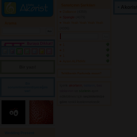
Sanatçının Şarkıları
Akorist
Dalliance
(4359) 
Spangle
(4079) 
Yeah Yeah Yeah Yeah Yeah
Arama
(4336) 
1
1
1
Ayten ALPMAN
Bir yazı! 
Tehlikenin Farkında mısın? 
Bir
İçerik
akorların
,
tabların
,
bas
sorum/önerim/diyeceğim
var!
tablarının
ve 
sözlerin
ayırt 
edilebilmesi için
seçimlerinize
göre
renkli listelenmektedir.
Wedding Present