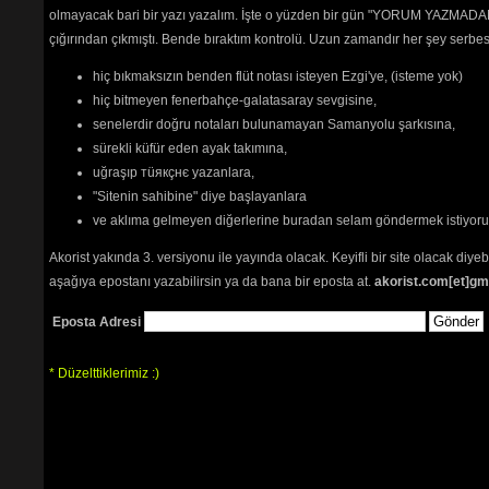
olmayacak bari bir yazı yazalım. İşte o yüzden bir gün "YORUM YAZMADAN
çığırından çıkmıştı. Bende bıraktım kontrolü. Uzun zamandır her şey serb
hiç bıkmaksızın benden flüt notası isteyen Ezgi'ye, (isteme yok)
hiç bitmeyen fenerbahçe-galatasaray sevgisine,
senelerdir doğru notaları bulunamayan Samanyolu şarkısına,
sürekli küfür eden ayak takımına,
uğraşıp тüякçнє yazanlara,
"Sitenin sahibine" diye başlayanlara
ve aklıma gelmeyen diğerlerine buradan selam göndermek istiyor
Akorist yakında 3. versiyonu ile yayında olacak. Keyifli bir site olacak diy
aşağıya epostanı yazabilirsin ya da bana bir eposta at.
akorist.com[et]gm
Eposta Adresi
* Düzelttiklerimiz :)