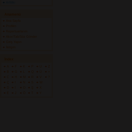
ArWiki
Anamenü
Ana Sayfa
Profilim
Repertuarlarım
Akor/Tab/Söz Gönder
Giriş Yapın
İletişim
İndex
A
F
K
P
U
Z
B
G
L
Q
Ü
+
C
H
M
R
V
?
Ç
I
N
S
W
D
İ
O
Ş
X
E
J
Ö
T
Y