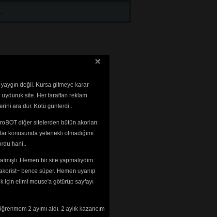
.
 yaygın değil. Kursa gitmeye karar
 uyduruk site. Her taraftan reklam
rini ara dur. Kötü günlerdi..
roBOT diğer sitelerden bütün akorları
tar konusunda yetenekli olmadığımı 
rdu hani..
tmıştı. Hemen bir site yapmalıydım. 
 ~akorist~ bence süper. Hemen uyanıp
ek için elimi mouse'a götürüp sayfayı
öğrenmem 2 ayımı aldı. 2 aylık kazancım