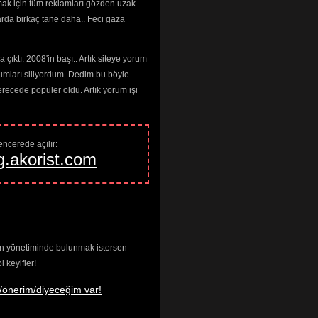
mak için tüm reklamları gözden uzak
arda birkaç tane daha.. Feci gaza
çıktı. 2008'in başı.. Artık siteye yorum
umları siliyordum. Dedim bu böyle
cede popüler oldu. Artık yorum işi
ncerede açılır: 
g.akorist.com
enin yönetiminde bulunmak istersen
keyifler!
/önerim/diyeceğim var!