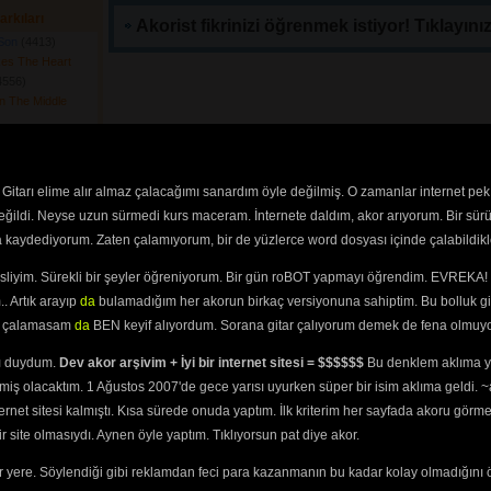
arkıları
Akorist fikrinizi öğrenmek istiyor! Tıklayınız
 Son
(4413) 
es The Heart
4556) 
n The Middle
ay Elvis
(5985) 
Said
(4833) 
4588) 
Gitarı elime alır almaz çalacağımı sanardım öyle değilmiş. O zamanlar internet pek
 Lonely
(4396) 
değildi. Neyse uzun sürmedi kurs maceram. İnternete daldım, akor arıyorum. Bir sürü
4) 
ra kaydediyorum. Zaten çalamıyorum, bir de yüzlerce word dosyası içinde çalabildikle
 
ke It
(4564) 
esliyim. Sürekli bir şeyler öğreniyorum. Bir gün roBOT yapmayı öğrendim. EVREKA! 
 Other Mothers
. Artık arayıp
da
bulamadığım her akorun birkaç versiyonuna sahiptim. Bu bolluk gi
y
(4675) 
yi çalamasam
da
BEN keyif alıyordum. Sorana gitar çalıyorum demek de fena olmuyo
y
(4513) 
ong
(4607) 
ını duydum.
Dev akor arşivim + İyi bir internet sitesi = $$$$$$
Bu denklem aklıma ya
4436) 
miş olacaktım. 1 Ağustos 2007'de gece yarısı uyurken süper bir isim aklıma geldi.
tress
(4357) 
ternet sitesi kalmıştı. Kısa sürede onuda yaptım. İlk kriterim her sayfada akoru görm
iversary
(4646) 
site olmasıydı. Aynen öyle yaptım. Tıklıyorsun pat diye akor.
es
(4854) 
 yere. Söylendiği gibi reklamdan feci para kazanmanın bu kadar kolay olmadığını 