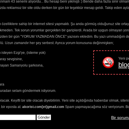
anmam 43 senemi alıyordu... Bu hesap beni yıkmıştı :) Bende daha fazla sinir olma
da reklamsız bir site oldu derken bir gün bir teşekkür mesajı geldi. Takip eden ayl
kında mısın? 
özelliklere sahip bir internet sitesi yapmaktı. Şu anda görmüş olduğunuz site ortaya 
,
tabların
,
bas
zlerin
ayırt 
ekmeden. Tek sorun yorumlar gerçekten bir gariplerdi. Arada bir uygun olmayan yor
n
seçimlerinize
o yüzden bir gün "YORUM YAZMADAN ÖNCE" yazısını ekledim. Bu yazı ummadığım dere
elenmektedir.
trolü. Uzun zamandır her şey serbest. Ayrıca yorum konusuna değinmişken;
 isteyen Ezgi'ye, (isteme yok)
Yeni pe
ray sevgisine,
blo
amayan Samanyolu şarkısına,
ara
buradan selam göndermek istiyorum.
olacak. Keyifli bir site olacak diyebilirim. Yeni site açıldığında haberdar olmak, sit
 bir eposta at.
akorist.com[et]gmail.com
Spam yapmayacağıma söz veriyorum. Bol 
Bir sorum