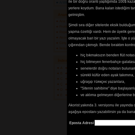
ile bir doğru orantı yaptığımda 100$ kaz
aldatıldık
ArWiki
yerlere koydum. Bana kalan istediğim tarz
Tehlikenin Far
Anamenü
gelmiştim.
Ana Sayfa
Şimdi sıra diğer sitelerde eksik bulduğum 
İçerik
akorların
Profilim
tablarının
ve 
sö
yapma özelliği vardı. Hem de üyelik ger
Repertuarlarım
edilebilmesi içi
Akor/Tab/Söz Gönder
olmayacak bari bir yazı yazalım. İşte 
göre
renkli list
Giriş Yapın
çığırından çıkmıştı. Bende bıraktım kon
İletişim
hiç bıkmaksızın benden flüt notası
İndex
hiç bitmeyen fenerbahçe-galatasa
A
F
K
P
U
Z
senelerdir doğru notaları bulun
B
G
L
Q
Ü
+
sürekli küfür eden ayak takımına,
C
H
M
R
V
?
uğraşıp тüякçнє yazanlara,
Ç
I
N
S
W
"Sitenin sahibine" diye başlayanl
D
İ
O
Ş
X
ve aklıma gelmeyen diğerlerine 
E
J
Ö
T
Y
Akorist yakında 3. versiyonu ile yayında 
aşağıya epostanı yazabilirsin ya da bana
Eposta Adresi