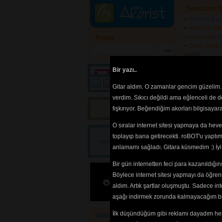
Sanatçının Ş
A Father & a
Absence Mak
Grow Fonder
(
Arama
Dead Skunk i
(4509) 
Happy Birthd
Bir yazı..
He Said She 
Hey Packy
(
Gitar aldım. O zamanlar gencim güzelim. 
Ild Rather Be
verdim. Sıkıcı değildi ama eğlenceli de 
Im Alright
(436
Bir yazı! 
fışkırıyor. Beğendiğim akorları bilgisaya
Ingenu
(4219)
Jesse Dont Li
O sıralar internet sitesi yapmaya da hev
Me & All The
(4494) 
Bir
toplayıp bana getirecekti. roBOT'u yaptım.
sorum/önerim/diyeceğim
One Man Gu
anlamamı sağladı. Gitara küsmedim :) İ
var!
One Man Gu
Swimming S
Bir gün internetten feci para kazanıldığ
The Doctor
(
Böylece internet sitesi yapmayı da öğren
Tip That Wai
aldım. Artık şartlar oluşmuştu. Sadece in
Unhappy Ann
aşağı indirmek zorunda kalmayacağım bir 
Vampire Blu
İlk düşündüğüm gibi reklamı dayadım her
Wainwright Loudon