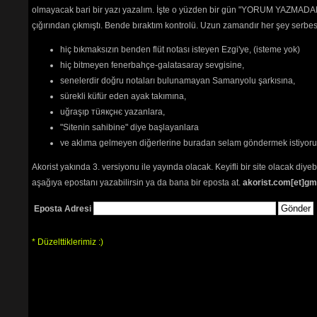
olmayacak bari bir yazı yazalım. İşte o yüzden bir gün "YORUM YAZMADAN
çığırından çıkmıştı. Bende bıraktım kontrolü. Uzun zamandır her şey serb
hiç bıkmaksızın benden flüt notası isteyen Ezgi'ye, (isteme yok)
hiç bitmeyen fenerbahçe-galatasaray sevgisine,
senelerdir doğru notaları bulunamayan Samanyolu şarkısına,
sürekli küfür eden ayak takımına,
uğraşıp тüякçнє yazanlara,
"Sitenin sahibine" diye başlayanlara
ve aklıma gelmeyen diğerlerine buradan selam göndermek istiyor
Akorist yakında 3. versiyonu ile yayında olacak. Keyifli bir site olacak diy
aşağıya epostanı yazabilirsin ya da bana bir eposta at.
akorist.com[et]gm
Eposta Adresi
* Düzelttiklerimiz :)