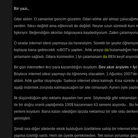
Bir yazı..
Gitar aldım. O zamanlar gencim güzelim. Gitarı elime alır almaz çalacağım
verdim. Sıkıcı değildi ama eğlenceli de değildi. Neyse uzun sürmedi kurs m
fışkırıyor. Beğendiğim akorları bilgisayara kaydediyorum. Zaten çalamıyorum
O sıralar internet sitesi yapmaya da hevesliyim. Sürekli bir şeyler öğren
toplayıp bana getirecekti. roBOT'u yaptım.. Artık arayıp
da
bulamadığım her 
anlamamı sağladı. Gitara küsmedim :) İyi çalamasam
da
BEN keyif alıyord
Bir gün internetten feci para kazanıldığını duydum.
Dev akor arşivim + İyi 
Böylece internet sitesi yapmayı da öğrenmiş olacaktım. 1 Ağustos 2007'de 
aldım. Artık şartlar oluşmuştu. Sadece internet sitesi kalmıştı. Kısa sürede
aşağı indirmek zorunda kalmayacağım bir site olmasıydı. Aynen öyle yaptım.
İlk düşündüğüm gibi reklamı dayadım her yere. Söylendiği gibi reklamdan
ile bir doğru orantı yaptığımda 100$ kazanmam 43 senemi alıyordu... Bu he
yerlere koydum. Bana kalan istediğim tarzda reklamsız bir site oldu derken
gelmiştim.
Şimdi sıra diğer sitelerde eksik bulduğum özelliklere sahip bir internet sit
yapma özelliği vardı. Hem de üyelik gerekmeden. Tek sorun yorumlar gerçe