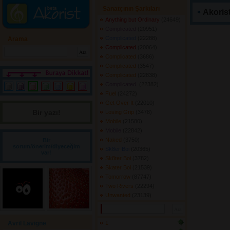
Sanatçının Şarkıları
Akorist
Anything but Ordinary
(24649) 
Complicated
(20951) 
Complicated
(22288) 
Arama
Complicated
(20064) 
Complicated
(3686) 
Complicated
(3547) 
Complicated
(22838) 
Complicated.
(22382) 
Fuel
(24272) 
Get Over It
(22010) 
Bir yazı! 
Losing Grip
(3478) 
Mobile
(21580) 
Mobile
(22842) 
Naked
(3750) 
Bir
sorum/önerim/diyeceğim
Sk8er Boi
(20365) 
var!
Sk8ter Boi
(3782) 
Skater Boi
(21539) 
Tomorrow
(87747) 
Two Rivers
(22294) 
Unwanted
(23139) 
Avril Lavigne
1