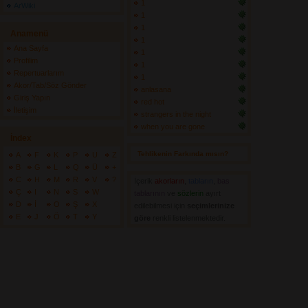
1
ArWiki
1
1
Anamenü
1
Ana Sayfa
1
Profilim
1
Repertuarlarım
1
Akor/Tab/Söz Gönder
anlasana
Giriş Yapın
red hot
İletişim
strangers in the night
when you are gone
İndex
Tehlikenin Farkında mısın? 
A
F
K
P
U
Z
B
G
L
Q
Ü
+
C
H
M
R
V
?
İçerik
akorların
,
tabların
,
bas
Ç
I
N
S
W
tablarının
ve 
sözlerin
ayırt 
D
İ
O
Ş
X
edilebilmesi için
seçimlerinize
E
J
Ö
T
Y
göre
renkli listelenmektedir.