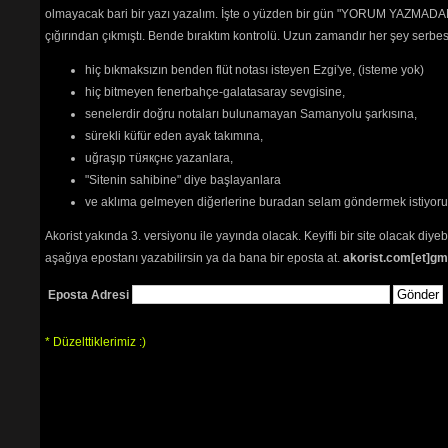
olmayacak bari bir yazı yazalım. İşte o yüzden bir gün "YORUM YAZMADAN
çığırından çıkmıştı. Bende bıraktım kontrolü. Uzun zamandır her şey serb
hiç bıkmaksızın benden flüt notası isteyen Ezgi'ye, (isteme yok)
hiç bitmeyen fenerbahçe-galatasaray sevgisine,
senelerdir doğru notaları bulunamayan Samanyolu şarkısına,
sürekli küfür eden ayak takımına,
uğraşıp тüякçнє yazanlara,
"Sitenin sahibine" diye başlayanlara
ve aklıma gelmeyen diğerlerine buradan selam göndermek istiyor
Akorist yakında 3. versiyonu ile yayında olacak. Keyifli bir site olacak diy
aşağıya epostanı yazabilirsin ya da bana bir eposta at.
akorist.com[et]gm
Eposta Adresi
* Düzelttiklerimiz :)