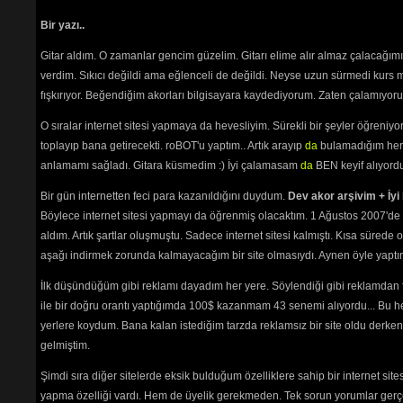
Bir yazı..
Gitar aldım. O zamanlar gencim güzelim. Gitarı elime alır almaz çalacağım
verdim. Sıkıcı değildi ama eğlenceli de değildi. Neyse uzun sürmedi kurs m
fışkırıyor. Beğendiğim akorları bilgisayara kaydediyorum. Zaten çalamıyorum
O sıralar internet sitesi yapmaya da hevesliyim. Sürekli bir şeyler öğren
toplayıp bana getirecekti. roBOT'u yaptım.. Artık arayıp
da
bulamadığım her 
anlamamı sağladı. Gitara küsmedim :) İyi çalamasam
da
BEN keyif alıyord
Bir gün internetten feci para kazanıldığını duydum.
Dev akor arşivim + İyi 
Böylece internet sitesi yapmayı da öğrenmiş olacaktım. 1 Ağustos 2007'de 
aldım. Artık şartlar oluşmuştu. Sadece internet sitesi kalmıştı. Kısa sürede
aşağı indirmek zorunda kalmayacağım bir site olmasıydı. Aynen öyle yaptım.
İlk düşündüğüm gibi reklamı dayadım her yere. Söylendiği gibi reklamdan
ile bir doğru orantı yaptığımda 100$ kazanmam 43 senemi alıyordu... Bu he
yerlere koydum. Bana kalan istediğim tarzda reklamsız bir site oldu derken
gelmiştim.
Şimdi sıra diğer sitelerde eksik bulduğum özelliklere sahip bir internet sit
yapma özelliği vardı. Hem de üyelik gerekmeden. Tek sorun yorumlar gerçe