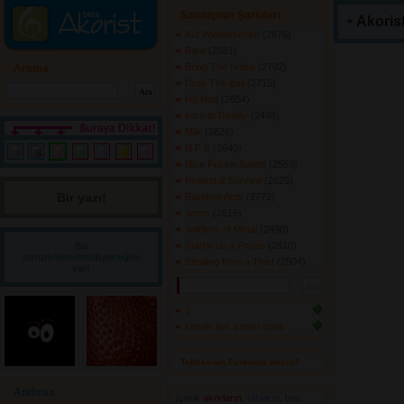
Sanatçının Şarkıları
Akorist
Auf Wiedersehen
(2676) 
Bare
(2881) 
Bring The Noise
(2792) 
Arama
Drop The Ball
(2715) 
H8 Red
(2654) 
Intro to Reality
(2448) 
Milk
(2826) 
N F B
(2640) 
Nice Fuckin Ballad
(2553) 
Protest & Survive
(2625) 
Bir yazı! 
Random Acts
(2772) 
Sects
(2616) 
Soldiers of Metal
(2498) 
Startin up a Posse
(2618) 
Bir
sorum/önerim/diyeceğim
Stealing from a Thief
(2504) 
var!
1
smells like a teen spirit
Tehlikenin Farkında mısın? 
Anthrax
İçerik
akorların
,
tabların
,
bas