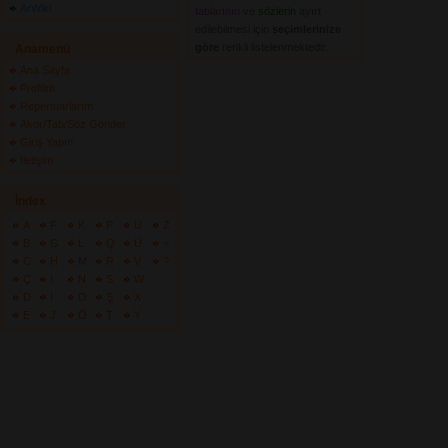
ArWiki
tablarının
ve 
sözlerin
ayırt 
edilebilmesi için
seçimlerinize
göre
renkli listelenmektedir.
Anamenü
Ana Sayfa
Profilim
Repertuarlarım
Akor/Tab/Söz Gönder
Giriş Yapın
İletişim
İndex
A
F
K
P
U
Z
B
G
L
Q
Ü
+
C
H
M
R
V
?
Ç
I
N
S
W
D
İ
O
Ş
X
E
J
Ö
T
Y