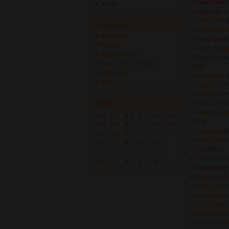
Gene Clark
(
ArWiki
Get Funky
(4
Getting Real
Anamenü
God Knows I
Ana Sayfa
Going Place
Profilim
Goody Good
Repertuarlarım
Goody Good
Akor/Tab/Söz Gönder
(4995) 
Giriş Yapın
Guiding Star
İletişim
Hang On
(507
Hardcore
(49
İndex
Hardcore Bal
Have You Eve
A
F
K
P
U
Z
(5179) 
B
G
L
Q
Ü
+
Headstand
(5
C
H
M
R
V
?
Heavy Metal
Ç
I
N
S
W
Hi-fi
(4851) 
D
İ
O
Ş
X
I Dont Know
E
J
Ö
T
Y
I Gotta Know
Ill Make It Cl
Lifes a Gas
(
Like a Vigin
(
Like a Virgin
Mad Dog 20
Maddog 202