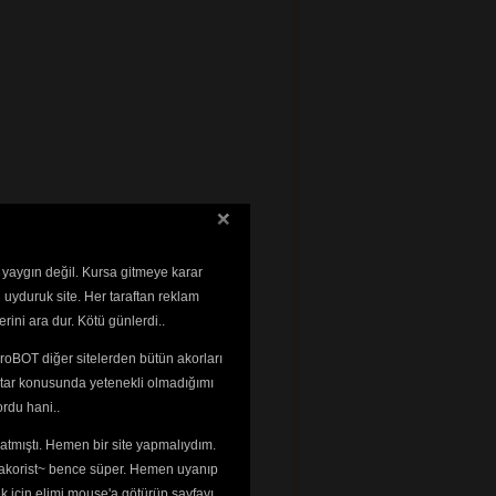
 yaygın değil. Kursa gitmeye karar
 uyduruk site. Her taraftan reklam
rini ara dur. Kötü günlerdi..
roBOT diğer sitelerden bütün akorları
tar konusunda yetenekli olmadığımı 
rdu hani..
tmıştı. Hemen bir site yapmalıydım. 
 ~akorist~ bence süper. Hemen uyanıp
ek için elimi mouse'a götürüp sayfayı