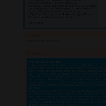
ï¿½zellikle sï¿½kï¿½a gelen nota isteklerini 
karï¿½ï¿½lamak iï¿½in bize notalarï¿½n
matematiï¿½ini anlatabilecek arkadaï¿½lar arï¿½yoruz.
Uzman olmanï¿½zï¿½ beklemiyoruz, zaten Akorist
gï¿½nï¿½llï¿½ler ile ayakta duran bir proje.
ï¿½lgilenen arkadaï¿½lar
akorist.com@gmail.com
adresine e-posta atarlarsa mutlu oluruz.
Akorist.com
Yorumlar 
Henüz bir yorum yapılmamış.
Yorum Yap
YORUM YAZMADAN ÖNCE:
Türkçe yazanlar için hatırlatmalar; cümle büyük harfle başlar, nokta i
cümle başlar. "gelcem, gitcem, gidiyom" denmez "geleceğim, gidec
denir. "Yaaaa" çok laubali bir sözdür. "bU şEkiLDE" yazmak sadece o
harfi "g" şeklinde yazılamaz. "Bende, sende" denmez, "Ben de, sen d
"Geldimi?" yazılmaz "Geldi mi?" yazılır. Soru takıları ayrı yazılır. 
duru" denmez. "Ahmet, Belgin, Duru" denir. Özel isimlerin, illerin, ülkel
olarak kullanılıyorsa ayrı, iyelik eki olarak kullanıyorsa birleşik yazı
yazılır. MSN Türkçesi'yle değil.
MSN türkçesi ile yazılan yorumlar si
AYRICA:
Burada küfür etmek kimseye bir şey katmaz. Burada bize teşekkür e
seviyeli yorum yapın. Aşağıdaki editör kendinizi en iyi biçimde ifad
yazı renginde yapacağınız değişiklikler yorumunuzu okunamaz hale ge
şarkıyı seviyorum" tarzı yorumlar lütfen yapmayalım. Aşkınızı burad
için sitemizin
ArWiki
özelliğini kullanın. Site ile ilgili görüşlerinizi, istek
Burada konuşulan müzik olsun. Bol Keyifler..