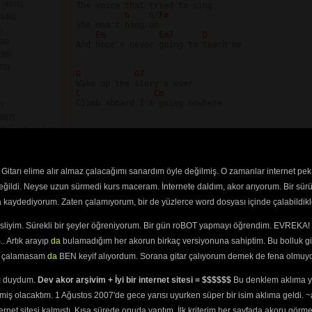
t
(4595) 
The voice that tried to sing

G 
   G/
F#
4846) 
She don't hang on

 
Em 
Em7 
D
59) 
And hope's never going to teach me

98) 
49) 
G 
G7
C 
Cm
Climb aboard I'm going nowhere

) 
687) 
Try to Fuck With
G 
D 
C 
G
And understand if I must say

D 
C 
G
 Cynic
(4938) 
I'd give both these wings away

Cynic
(4765) 
Gitarı elime alır almaz çalacağımı sanardım öyle değilmiş. O zamanlar internet pek
D 
C 
G
eam
(5179) 
I'd steal a car to drive you home

değildi. Neyse uzun sürmedi kurs maceram. İnternete daldım, akor arıyorum. Bir sürü
D 
C 
G
04) 
I don't look back on an empty feeling

ra kaydediyorum. Zaten çalamıyorum, bir de yüzlerce word dosyası içinde çalabildikle
3) 
esliyim. Sürekli bir şeyler öğreniyorum. Bir gün roBOT yapmayı öğrendim. EVREKA! 
Am7 
D 
G
eed to Know
(5199) 
Repaint the Blues, my saving grace

. Artık arayıp
da
bulamadığım her akorun birkaç versiyonuna sahiptim. Bu bolluk gi
e
(5182) 
Am7 
D
(4641) 
yi çalamasam
da
BEN keyif alıyordum. Sorana gitar çalıyorum demek de fena olmuyo
Is lost without a trace

s
(5696) 
G 
Am7 
D
The morning sun's a fire in space

ını duydum.
Dev akor arşivim + İyi bir internet sitesi = $$$$$$
Bu denklem aklıma ya
4928) 
Me
(5280) 
miş olacaktım. 1 Ağustos 2007'de gece yarısı uyurken süper bir isim aklıma geldi.
(5008) 
Am7 
D 
G
ternet sitesi kalmıştı. Kısa sürede onuda yaptım. İlk kriterim her sayfada akoru görm