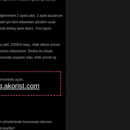
öğrenmem 2 ayımı aldı. 2 aylık kazancım
e

mak için tüm reklamları gözden uzak
arda birkaç tane daha.. Feci gaza
m
rk

çıktı. 2008'in başı.. Artık siteye yorum
umları siliyordum. Dedim bu böyle
cede popüler oldu. Artık yorum işi
ncerede açılır: 
g.akorist.com
enin yönetiminde bulunmak istersen
keyifler!