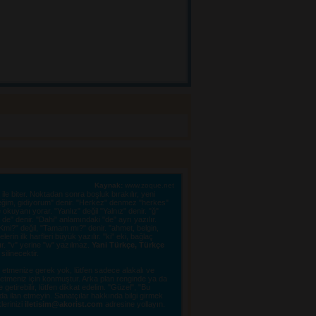
Kaynak:
www.zoque.net
le biter. Noktadan sonra boşluk bırakılır, yeni 
eğim, gidiyorum" denir. "Herkez" denmez "herkes"
kuyanı yorar. "Yanlız" değil "Yalnız" denir. "ğ"
e" denir. "Dahi" anlamındaki "de" ayrı yazılır.
"OKmi?" değil, "Tamam mı?" denir. "ahmet, belgin,
erin ilk harfleri büyük yazılır. "ki" eki, bağlaç
lır. "v" yerine "w" yazılmaz.
Yani Türkçe, Türkçe
linecektir. 
tmenize gerek yok, lütfen sadece alakalı ve 
e etmeniz için konmuştur. Arka plan renginde ya da
tirebilir, lütfen dikkat edelim. "Güzel", "Bu
a ilan etmeyin. Sanatçılar hakkında bilgi girmek
lerinizi 
iletisim@akorist.com
adresine yollayın. 