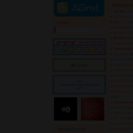
Sanatçının Ş
120 Mins
(469
120 Minutes
About You
(51
Arama
Alcoholiday
(
Between Us
Burned
(5061)
Catholic Edu
Commercial A
December
(4
Discolite
(487
Bir yazı! 
Dont Cry No
Dont Look B
Escher
(5212)
Eternal Light
Bir
sorum/önerim/diyeceğim
Every Step
(
var!
Every Step i
(4840) 
Everything F
Fear of Flyin
Feel a Whole 
For You
(5050
Four Strong
Teenage Fanclub
Free Again
(5