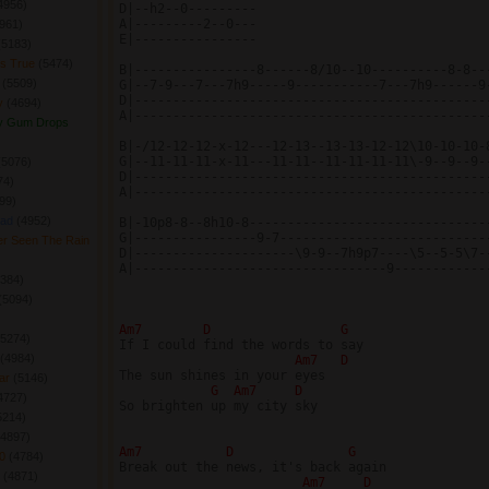
4956) 
D|--h2--0---------

A|---------2--0---

961) 
E|----------------

(5183) 
ts True
(5474) 
B|----------------8------8/10--10----------8-8---
s
(5509) 
G|--7-9---7---7h9-----9-----------7---7h9------9-
D|-----------------------------------------------
y
(4694) 
A|-----------------------------------------------
y Gum Drops
B|-/12-12-12-x-12---12-13--13-13-12-12\10-10-10-8
G|--11-11-11-x-11---11-11--11-11-11-11\-9--9--9--
(5076) 
D|-----------------------------------------------
4) 
A|-----------------------------------------------
99) 
lad
(4952) 
B|-10p8-8--8h10-8--------------------------------
G|----------------9-7----------------------------
r Seen The Rain
D|---------------------\9-9--7h9p7----\5--5-5\7--
A|---------------------------------9-------------
384) 
(5094) 
Am7 
D 
G
(5274) 
If I could find the words to say

(4984) 
Am7 
D
The sun shines in your eyes

ear
(5146) 
G 
Am7 
D
4727) 
So brighten up my city sky

5214) 
(4897) 
Am7 
D 
G
20
(4784) 
Break out the news, it's back again

0
(4871) 
Am7 
D