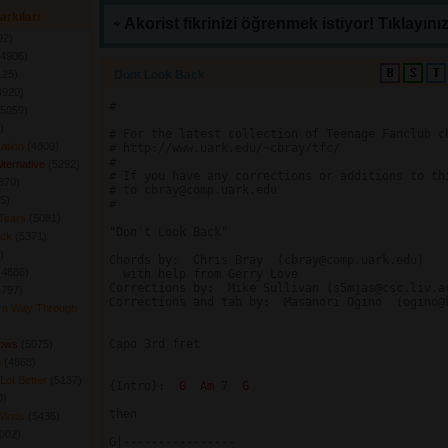
arkıları
Akorist fikrinizi öğrenmek istiyor! Tıklayınız
2) 
(4906) 
25) 
Dont Look Back 
4920) 
#

(5059) 
 
# For the latest collection of Teenage Fanclub ch
cation
(4809) 
# http://www.uark.edu/~cbray/tfc/

#

lternative
(5292) 
# If you have any corrections or additions to thi
870) 
# to cbray@comp.uark.edu

5) 
#

 Tears
(5081) 
"Don't Look Back"

ack
(5371) 
 
Chords by:  Chris Bray  (cbray@comp.uark.edu)

(4886) 
  with help from Gerry Love

Corrections by:  Mike Sullivan (s5mjas@csc.liv.ac
4797) 
Corrections and tab by:  Masanori Ogino  (ogino@k
s a Way Through
Capo 3rd fret

lows
(5075) 
g
(4868) 
Lot Better
(5137) 
{Intro}:  
G 
Am 
7  
G
) 
then

 Winds
(5436) 
002) 
G|----------------
