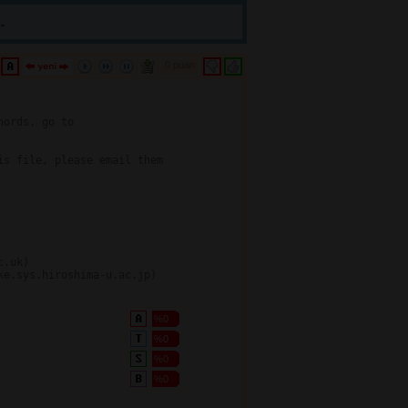
.
0 puan 
ords, go to

s file, please email them

.uk)

e.sys.hiroshima-u.ac.jp)

%0
%0
%0
%0