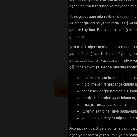
Weird Horse
aşağı indirmek zorunda kalmayacağım bir 
What You Do
Who Loves T
İlk düşündüğüm gibi reklamı dayadım her
Youre My Ki
ile bir doğru orantı yaptığımda 100$ kaz
yerlere koydum. Bana kalan istediğim tarz
gelmiştim.
Tehlikenin Far
Şimdi sıra diğer sitelerde eksik bulduğum 
İçerik
akorların
yapma özelliği vardı. Hem de üyelik ger
tablarının
ve 
sö
olmayacak bari bir yazı yazalım. İşte 
edilebilmesi içi
çığırından çıkmıştı. Bende bıraktım kon
göre
renkli list
hiç bıkmaksızın benden flüt notası
hiç bitmeyen fenerbahçe-galatasa
senelerdir doğru notaları bulun
sürekli küfür eden ayak takımına,
uğraşıp тüякçнє yazanlara,
"Sitenin sahibine" diye başlayanl
ve aklıma gelmeyen diğerlerine 
Akorist yakında 3. versiyonu ile yayında 
aşağıya epostanı yazabilirsin ya da bana