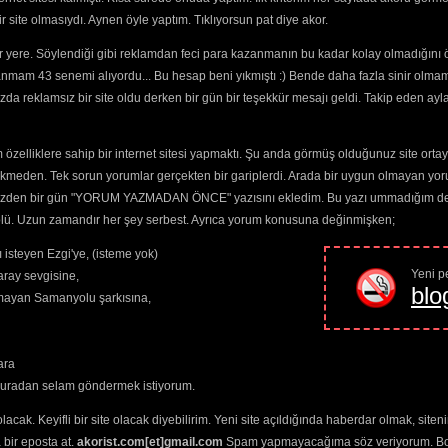
She lives in your life everyday

s
(4728) 
site olmasıydı. Aynen öyle yaptım. Tıklıyorsun pat diye akor.
Am7 
D
 to Me
(4795) 
Stretching time to stay

he Sun
(5159) 
G 
  G/
F# 
Em 
Em7 
D
 yere. Söylendiği gibi reklamdan feci para kazanmanın bu kadar kolay olmadığını 
nd
(4998) 
Got my mind set something else so it's hard to se
anmam 43 senemi alıyordu... Bu hesap beni yıkmıştı :) Bende daha fazla sinir olma
da reklamsız bir site oldu derken bir gün bir teşekkür mesajı geldi. Takip eden ayl
G 
G7 
C 
C
I don't need a guiding light to lead me in the da
kında mısın? 
özelliklere sahip bir internet sitesi yapmaktı. Şu anda görmüş olduğunuz site ortaya 
G 
D 
C 
G
,
tabların
,
bas
ekmeden. Tek sorun yorumlar gerçekten bir gariplerdi. Arada bir uygun olmayan yor
And understand if I must say

D 
C 
G
zlerin
ayırt 
o yüzden bir gün "YORUM YAZMADAN ÖNCE" yazısını ekledim. Bu yazı ummadığım dere
I'd give both these wings away

n
seçimlerinize
D 
C 
G
trolü. Uzun zamandır her şey serbest. Ayrıca yorum konusuna değinmişken;
elenmektedir.
I'd steal a car to drive you home

D 
C 
G
 isteyen Ezgi'ye, (isteme yok)
I don't look back on an empty feeling

Yeni pe
ray sevgisine,
blo
amayan Samanyolu şarkısına,
G 
D 
C
(Don't look back) on an empty feeling

G 
D 
C
(Don't look back) on an empty feeling

G 
D 
C
ara
(Don't look back) on an empty feeling

buradan selam göndermek istiyorum.
G 
D 
C
(Don't look back) on an empty feeling

olacak. Keyifli bir site olacak diyebilirim. Yeni site açıldığında haberdar olmak, sit
 bir eposta at.
akorist.com[et]gmail.com
{Ending riff}

Spam yapmayacağıma söz veriyorum. Bol 