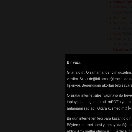
Mellow Doub
Metal Baby
(
My Life
(5030)
Neil Jung
(49
Norman 3
(51
Pet Rock
(49
Radio
(5009) 
Satan
(5111) 
Say No
(5162
Sidewinder
(4
Some People 
You
(4870) 
Bir yazı..
Song for The
Song to The 
Gitar aldım. O zamanlar gencim güzelim. 
Sparkys Dr
verdim. Sıkıcı değildi ama eğlenceli de 
Speeeder
(48
fışkırıyor. Beğendiğim akorları bilgisaya
Star Sign
(448
Tears
(5032) 
O sıralar internet sitesi yapmaya da hev
Thats All I N
toplayıp bana getirecekti. roBOT'u yaptım.
The Cabbag
The Concept
anlamamı sağladı. Gitara küsmedim :) İ
The Shadow
Bir gün internetten feci para kazanıldığ
Traffic Jam
(
Try & Stop 
Böylece internet sitesi yapmayı da öğren
Versimilitude
aldım. Artık şartlar oluşmuştu. Sadece in