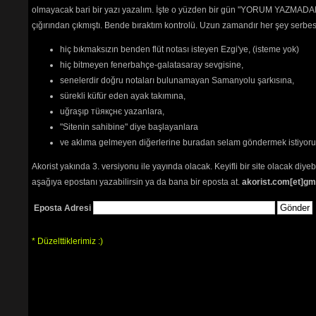
olmayacak bari bir yazı yazalım. İşte o yüzden bir gün "YORUM YAZMADAN
çığırından çıkmıştı. Bende bıraktım kontrolü. Uzun zamandır her şey serb
hiç bıkmaksızın benden flüt notası isteyen Ezgi'ye, (isteme yok)
hiç bitmeyen fenerbahçe-galatasaray sevgisine,
senelerdir doğru notaları bulunamayan Samanyolu şarkısına,
sürekli küfür eden ayak takımına,
uğraşıp тüякçнє yazanlara,
"Sitenin sahibine" diye başlayanlara
ve aklıma gelmeyen diğerlerine buradan selam göndermek istiyor
Akorist yakında 3. versiyonu ile yayında olacak. Keyifli bir site olacak diy
aşağıya epostanı yazabilirsin ya da bana bir eposta at.
akorist.com[et]gm
Eposta Adresi
* Düzelttiklerimiz :)