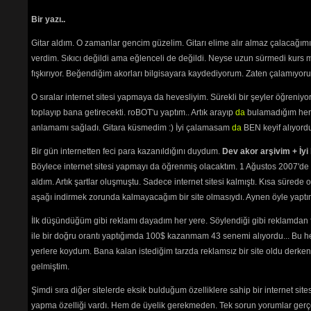
Bir yazı..
Gitar aldım. O zamanlar gencim güzelim. Gitarı elime alır almaz çalacağım
verdim. Sıkıcı değildi ama eğlenceli de değildi. Neyse uzun sürmedi kurs m
fışkırıyor. Beğendiğim akorları bilgisayara kaydediyorum. Zaten çalamıyorum
O sıralar internet sitesi yapmaya da hevesliyim. Sürekli bir şeyler öğren
toplayıp bana getirecekti. roBOT'u yaptım.. Artık arayıp
da
bulamadığım her 
anlamamı sağladı. Gitara küsmedim :) İyi çalamasam
da
BEN keyif alıyord
Bir gün internetten feci para kazanıldığını duydum.
Dev akor arşivim + İyi 
Böylece internet sitesi yapmayı da öğrenmiş olacaktım. 1 Ağustos 2007'de 
aldım. Artık şartlar oluşmuştu. Sadece internet sitesi kalmıştı. Kısa sürede
aşağı indirmek zorunda kalmayacağım bir site olmasıydı. Aynen öyle yaptım.
İlk düşündüğüm gibi reklamı dayadım her yere. Söylendiği gibi reklamdan
ile bir doğru orantı yaptığımda 100$ kazanmam 43 senemi alıyordu... Bu he
yerlere koydum. Bana kalan istediğim tarzda reklamsız bir site oldu derken
gelmiştim.
Şimdi sıra diğer sitelerde eksik bulduğum özelliklere sahip bir internet sit
yapma özelliği vardı. Hem de üyelik gerekmeden. Tek sorun yorumlar gerçe