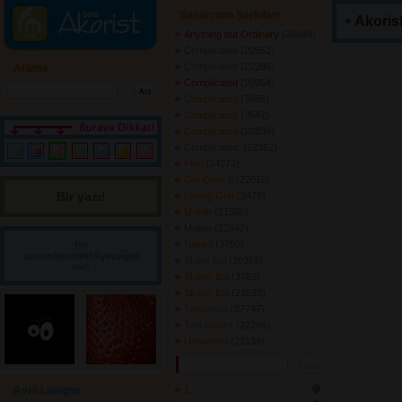
Sanatçının Şarkıları
Akorist
Anything but Ordinary
(24649) 
Complicated
(20951) 
Complicated
(22288) 
Arama
Complicated
(20064) 
Complicated
(3686) 
Complicated
(3547) 
Complicated
(22838) 
Complicated.
(22382) 
Fuel
(24272) 
Get Over It
(22010) 
Bir yazı! 
Losing Grip
(3478) 
Mobile
(21580) 
Mobile
(22842) 
Naked
(3750) 
Bir
sorum/önerim/diyeceğim
Sk8er Boi
(20365) 
var!
Sk8ter Boi
(3782) 
Skater Boi
(21539) 
Tomorrow
(87747) 
Two Rivers
(22294) 
Unwanted
(23139) 
Avril Lavigne
1