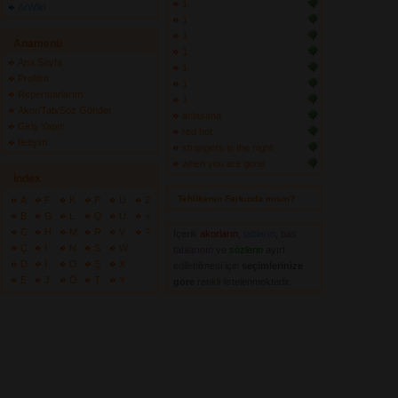
1
ArWiki
1
1
Anamenü
1
Ana Sayfa
1
Profilim
1
Repertuarlarım
1
Akor/Tab/Söz Gönder
anlasana
Giriş Yapın
red hot
İletişim
strangers in the night
when you are gone
İndex
Tehlikenin Farkında mısın? 
A
F
K
P
U
Z
B
G
L
Q
Ü
+
C
H
M
R
V
?
İçerik
akorların
,
tabların
,
bas
Ç
I
N
S
W
tablarının
ve 
sözlerin
ayırt 
D
İ
O
Ş
X
edilebilmesi için
seçimlerinize
E
J
Ö
T
Y
göre
renkli listelenmektedir.