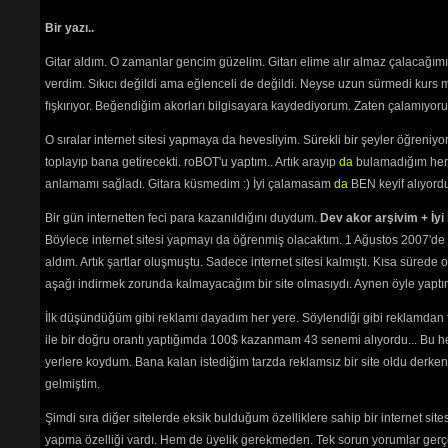
Burada
etmeniz
Bir yazı..
Aşağıda
Gitar aldım. O zamanlar gencim güzelim. Gitarı elime alır almaz çalacağım
plan re
verdim. Sıkıcı değildi ama eğlenceli de değildi. Neyse uzun sürmedi kurs m
okunama
fışkırıyor. Beğendiğim akorları bilgisayara kaydediyorum. Zaten çalamıyorum
seviyor
Sanatçı
O sıralar internet sitesi yapmaya da hevesliyim. Sürekli bir şeyler öğren
Site ile
toplayıp bana getirecekti. roBOT'u yaptım.. Artık arayıp
da
bulamadığım her 
yollayı
anlamamı sağladı. Gitara küsmedim :) İyi çalamasam
da
BEN keyif alıyord
Sadece üyele
Bir gün internetten feci para kazanıldığını duydum.
Dev akor arşivim + İyi 
Böylece internet sitesi yapmayı da öğrenmiş olacaktım. 1 Ağustos 2007'de 
aldım. Artık şartlar oluşmuştu. Sadece internet sitesi kalmıştı. Kısa sürede
aşağı indirmek zorunda kalmayacağım bir site olmasıydı. Aynen öyle yaptım.
İlk düşündüğüm gibi reklamı dayadım her yere. Söylendiği gibi reklamdan
ile bir doğru orantı yaptığımda 100$ kazanmam 43 senemi alıyordu... Bu he
yerlere koydum. Bana kalan istediğim tarzda reklamsız bir site oldu derken
Path:
p
gelmiştim.
Şimdi sıra diğer sitelerde eksik bulduğum özelliklere sahip bir internet sit
yapma özelliği vardı. Hem de üyelik gerekmeden. Tek sorun yorumlar gerçe