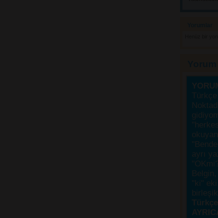
Yorumlar 
Henüz bir yo
Yorum
YORU
Türkçe 
Noktada
gidiyo
"herke
okuyanı
"Bende,
ayrı ya
"OKmi?
Belgin, 
"ki" ek
birleşi
Türkçes
AYRIC