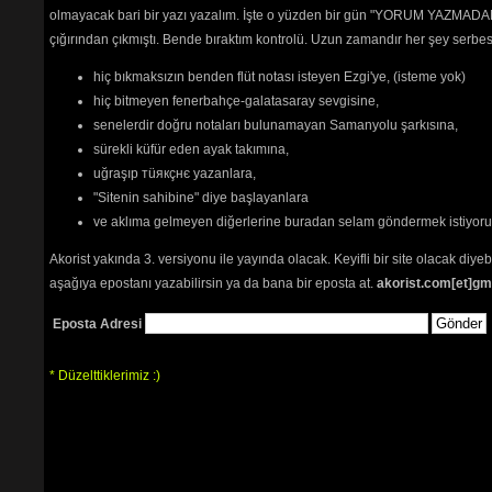
olmayacak bari bir yazı yazalım. İşte o yüzden bir gün "YORUM YAZMADAN
çığırından çıkmıştı. Bende bıraktım kontrolü. Uzun zamandır her şey serb
hiç bıkmaksızın benden flüt notası isteyen Ezgi'ye, (isteme yok)
hiç bitmeyen fenerbahçe-galatasaray sevgisine,
senelerdir doğru notaları bulunamayan Samanyolu şarkısına,
sürekli küfür eden ayak takımına,
uğraşıp тüякçнє yazanlara,
"Sitenin sahibine" diye başlayanlara
ve aklıma gelmeyen diğerlerine buradan selam göndermek istiyor
Akorist yakında 3. versiyonu ile yayında olacak. Keyifli bir site olacak diy
aşağıya epostanı yazabilirsin ya da bana bir eposta at.
akorist.com[et]gm
Eposta Adresi
* Düzelttiklerimiz :)