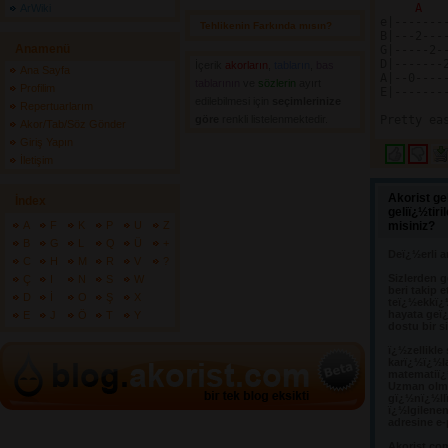
A 
  
ArWiki
e|-------
Tehlikenin Farkında mısın? 
B|---2---
Anamenü
G|-----2-
D|-------
İçerik
akorların
,
tabların
,
bas
Ana Sayfa
A|--0----
tablarının
ve 
sözlerin
ayırt 
Profilim
E|-------
edilebilmesi için
seçimlerinize
Repertuarlarım
göre
renkli listelenmektedir.
Akor/Tab/Söz Gönder
Giriş Yapın
İletişim
Akorist ge
İndex
geliï¿½tir
A
F
K
P
U
Z
misiniz?
B
G
L
Q
Ü
+
Deï¿½erli a
C
H
M
R
V
?
Sizlerden g
Ç
I
N
S
W
beri takip e
D
İ
O
Ş
X
teï¿½ekkï¿
hayata geï¿
E
J
Ö
T
Y
dostu bir s
ï¿½zellikle
karï¿½ï¿½l
matematiï¿½
Uzman olma
gï¿½nï¿½llï
ï¿½lgilene
adresine e-
Akorist.co