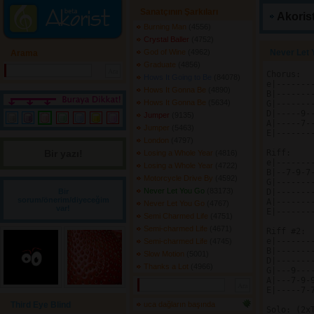
Sanatçının Şarkıları
Akorist
Burning Man
(4556) 
Crystal Baller
(4752) 
God of Wine
(4962) 
Never Let 
Arama
Graduate
(4856) 
Chorus:

Hows It Going to Be
(84078) 
e|-------
Hows It Gonna Be
(4890) 
B|-------
Hows It Gonna Be
(5634) 
G|-------
D|-----9-
Jumper
(9135) 
A|-----7-
Jumper
(5463) 
E|-------
London
(4797) 
Bir yazı! 
Riff:

Losing a Whole Year
(4816) 
e|-------
Losing a Whole Year
(4722) 
B|--7-9-7
Motorcycle Drive By
(4592) 
G|-------
Never Let You Go
(83173) 
Bir
D|-------
sorum/önerim/diyeceğim
A|-------
Never Let You Go
(4767) 
var!
E|-------
Semi Charmed Life
(4751) 
Semi-charmed Life
(4671) 
Riff #2:

e|-------
Semi-charmed Life
(4745) 
B|-------
Slow Motion
(5001) 
D|-------
Thanks a Lot
(4966) 
G|---9---
A|---7-9-
E|-----7-
Third Eye Blind
uca dağların başında
Solo: (2xT