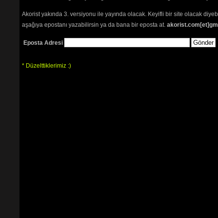
Akorist yakında 3. versiyonu ile yayında olacak. Keyifli bir site olacak diy
aşağıya epostanı yazabilirsin ya da bana bir eposta at.
akorist.com[et]gm
Eposta Adresi
Path:
p
* Düzelttiklerimiz :)