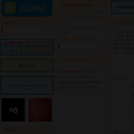
Sanatçının Şarkıları
Akorist
Baby Please Dont Go
(16723) 
I Can Only Give You Everything
(73878) 
I Can Only 
Arama
Its All Over Now Baby Blue
tical as 
(5153) 
_Them Aga
Please Dont Go
(4862) 
bands (in
although 
the Bram 
it - whic
Tehlikenin Farkında mısın? 
Bir yazı! 
         
         
İçerik
akorların
,
tabların
,
bas
tablarının
ve 
sözlerin
ayırt 
Intro:

Bir
edilebilmesi için
seçimlerinize
sorum/önerim/diyeceğim
	(fuzz guitar [4X; bass and drums enter 3rd time]):

göre
renkli listelenmektedir.
var!
	(G)     (C) (F)

	 v   v   v   v

	-----------------

	-----------------

	-----------------

	-------------3---

	---------3-------

	-3-----3---------

Them
Verse 1:
