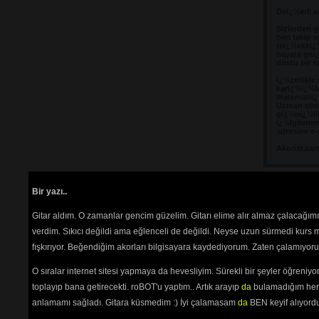
Deï¿½erli a
Sizlerden g
beri takip e
teï¿½ekkï¿
hayata geï¿
dostu bir s
ï¿½zellikle
karï¿½ï¿½l
matematiï¿½
Uzman olma
gï¿½nï¿½llï
ï¿½lgilene
adresine e-
Akorist.co
Yorumlar 
Bir yazı..
Henüz bir yo
Gitar aldım. O zamanlar gencim güzelim. Gitarı elime alır almaz çalacağım
verdim. Sıkıcı değildi ama eğlenceli de değildi. Neyse uzun sürmedi kurs m
Yorum
fışkırıyor. Beğendiğim akorları bilgisayara kaydediyorum. Zaten çalamıyorum
O sıralar internet sitesi yapmaya da hevesliyim. Sürekli bir şeyler öğren
YORU
toplayıp bana getirecekti. roBOT'u yaptım.. Artık arayıp
da
bulamadığım her 
Türkçe 
Noktada
anlamamı sağladı. Gitara küsmedim :) İyi çalamasam
da
BEN keyif alıyord
gidiyo