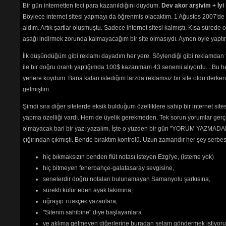
Bir gün internetten feci para kazanıldığını duydum.
Dev akor arşivim + İyi 
"herke
Böylece internet sitesi yapmayı da öğrenmiş olacaktım. 1 Ağustos 2007'de 
okuyanı
aldım. Artık şartlar oluşmuştu. Sadece internet sitesi kalmıştı. Kısa sürede
"Bende,
ayrı ya
aşağı indirmek zorunda kalmayacağım bir site olmasıydı. Aynen öyle yaptım.
"OKmi?
İlk düşündüğüm gibi reklamı dayadım her yere. Söylendiği gibi reklamdan
Belgin, 
ile bir doğru orantı yaptığımda 100$ kazanmam 43 senemi alıyordu... Bu he
"ki" ek
yerlere koydum. Bana kalan istediğim tarzda reklamsız bir site oldu derken
birleşi
Türkçes
gelmiştim.
AYRIC
Şimdi sıra diğer sitelerde eksik bulduğum özelliklere sahip bir internet sit
Burada
yapma özelliği vardı. Hem de üyelik gerekmeden. Tek sorun yorumlar gerçe
etmeniz
olmayacak bari bir yazı yazalım. İşte o yüzden bir gün "YORUM YAZMADAN
Aşağıda
plan re
çığırından çıkmıştı. Bende bıraktım kontrolü. Uzun zamandır her şey serb
okunama
hiç bıkmaksızın benden flüt notası isteyen Ezgi'ye, (isteme yok)
seviyor
hiç bitmeyen fenerbahçe-galatasaray sevgisine,
Sanatçı
senelerdir doğru notaları bulunamayan Samanyolu şarkısına,
Site ile
yollayı
sürekli küfür eden ayak takımına,
uğraşıp тüякçнє yazanlara,
Sadece üyele
"Sitenin sahibine" diye başlayanlara
ve aklıma gelmeyen diğerlerine buradan selam göndermek istiyor