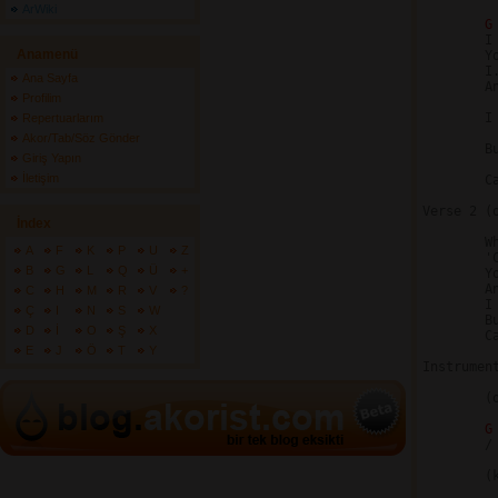
ArWiki
G
	I can't give you more than what I've got

Anamenü
	You can't expect to get what I have not

	I... can only give you lovin' 'til the sun goes down

Ana Sayfa
	And... until the leaves of summer turn to shades of brown

Profilim
	I try   and I try

Repertuarlarım
Akor/Tab/Söz Gönder
	But baby, you know that I

Giriş Yapın
İletişim
	Can only give you everything

Verse 2 (o
İndex
	Why can't I get you to understand

A
F
K
P
U
Z
	'Cause after all I am just a man

B
G
L
Q
Ü
+
	You... are on my mind when stars appear and shadows fall

	And... when every little flower blooms and bluebirds call

C
H
M
R
V
?
	I try   and I try

Ç
I
N
S
W
	But baby, you know that I

D
İ
O
Ş
X
	Can only give you everything

E
J
Ö
T
Y
Instrument
	(organ solo over intro riff, 7X)

G
	/ / / /

	(key changes to Ab)
