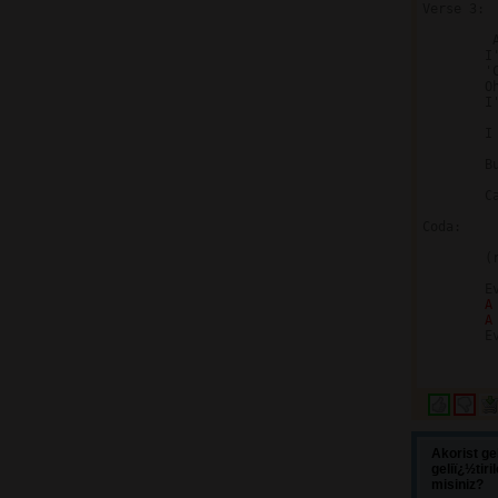
Verse 3:

	 Ab    Db Gb Ab       Db  Gb Ab   Db  Gb  Ab   Db  Gb [continue]

	I'll do anything you want me to do

	'Cause I don't want to know this life without you

	Oh... don't ever go and leave me in this world alone

	I'd... be like a little child if I was on my own

	
	I try   and I try

	
	But baby, you know that I

	                   Ab   Db  Gb   Ab   Db  Gb

	Can only give you everything

Coda:

	(rant over Ab  Db Gb chord progression):

	Everything, baby

A
A
	Everything, oh...

Akorist ge
geliï¿½tir
misiniz?