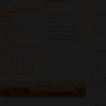
Up in The Sky
(4779) 
ArWiki
Anamenü
|> patter
Ana Sayfa
Tehlikenin Farkında mısın? 
|------- 
Profilim
|------- 
|------- 
Repertuarlarım
İçerik
akorların
,
tabların
,
bas
|-10---- 
Akor/Tab/Söz Gönder
tablarının
ve 
sözlerin
ayırt 
|----15- 
Giriş Yapın
|--8---- 
edilebilmesi için
seçimlerinize
İletişim
göre
renkli listelenmektedir.
İndex
|> patter
A
F
K
P
U
Z
B
G
L
Q
Ü
+
C
H
M
R
V
?
  Rythm 2

Ç
I
N
S
W
    >    
D
İ
O
Ş
X
 |-------
E
J
Ö
T
Y
7|-------
-|-12----
8|-10----
 |----15-
 |-------
|> patter