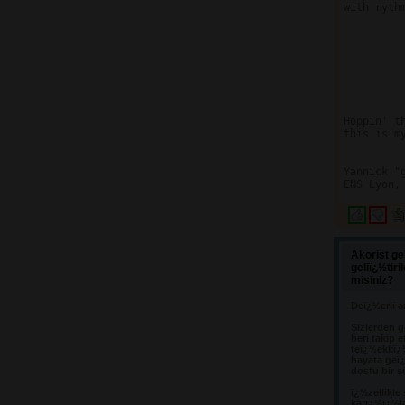
with rythm
         
         
         
         
         
         
Hoppin' t
this is m
Yannick "
ENS Lyon,
Akorist ge
geliï¿½tir
misiniz?
Deï¿½erli a
Sizlerden g
beri takip e
teï¿½ekkï¿
hayata geï¿
dostu bir s
ï¿½zellikle
karï¿½ï¿½l