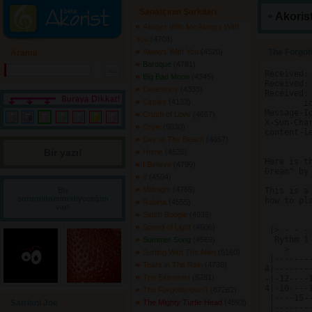
Sanatçının Şarkıları
Akorist
Always With Me Always With
You
(4708) 
Always With You
(4520) 
The Forgot
Arama
Baroque
(4781) 
Received:
Big Bad Moon
(4345) 
Received:
Ceremony
(4333) 
Received:
Circles
(4133) 
	id AA03734; Thu, 2 Dec 93 10:31:31 +0100

Message-Id
Crush of Love
(4657) 
X-Sun-Char
Cryin
(5030) 
content-le
Day at The Beach
(4657) 
Bir yazı! 
Home
(4526) 
Here is t
I Believe
(4799) 
Dream" by
If
(4504) 
Midnight
(4765) 
Bir
This is a
sorum/önerim/diyeceğim
how to pla
Rubina
(4555) 
var!
Satch Boogie
(4935) 
Speed of Light
(4606) 
 |> - - -
  Rythm 1

Summer Song
(4569) 
    >    
Surfing With The Alien
(5160) 
 |-------
Tears in The Rain
(4739) 
4|-------
The Extremist
(5281) 
-|-12----
4|-10----
The Forgottenpart1
(87262) 
 |----15-
Satriani Joe
The Mighty Turtle Head
(4593) 
 |-------