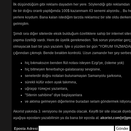
İlk düşündüğüm gibi reklamı dayadım her yere. Söylendiği gibi reklamdan
ile bir doğru orantı yaptığımda 100$ kazanmam 43 senemi alıyordu... Bu he
yerlere koydum. Bana kalan istediğim tarzda reklamsız bir site oldu derken
gelmiştim.
Şimdi sıra diğer sitelerde eksik bulduğum özelliklere sahip bir internet sit
yapma özelliği vardı. Hem de üyelik gerekmeden. Tek sorun yorumlar gerçe
olmayacak bari bir yazı yazalım. İşte o yüzden bir gün "YORUM YAZMADAN
çığırından çıkmıştı. Bende bıraktım kontrolü. Uzun zamandır her şey serb
hiç bıkmaksızın benden flüt notası isteyen Ezgi'ye, (isteme yok)
hiç bitmeyen fenerbahçe-galatasaray sevgisine,
senelerdir doğru notaları bulunamayan Samanyolu şarkısına,
sürekli küfür eden ayak takımına,
uğraşıp тüякçнє yazanlara,
"Sitenin sahibine" diye başlayanlara
ve aklıma gelmeyen diğerlerine buradan selam göndermek istiyor
Akorist yakında 3. versiyonu ile yayında olacak. Keyifli bir site olacak diy
aşağıya epostanı yazabilirsin ya da bana bir eposta at.
akorist.com[et]gm
Eposta Adresi