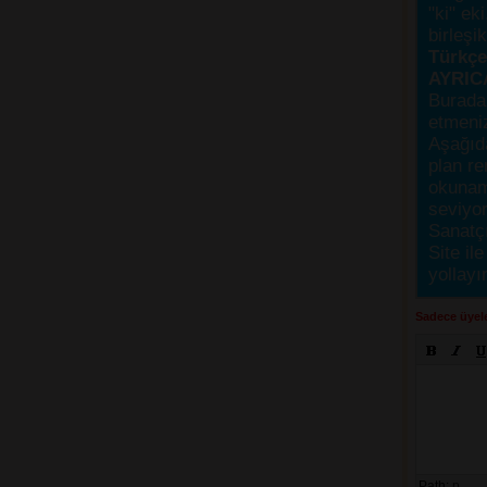
"ki" ek
birleşi
Türkçes
AYRIC
Burada
etmeniz
Aşağıda
plan re
okunama
seviyor
Sanatçı
Site ile
yollayı
Sadece üyele
Path:
p