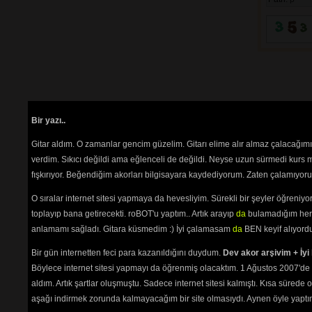
Bir yazı..
Gitar aldım. O zamanlar gencim güzelim. Gitarı elime alır almaz çalacağım
verdim. Sıkıcı değildi ama eğlenceli de değildi. Neyse uzun sürmedi kurs m
fışkırıyor. Beğendiğim akorları bilgisayara kaydediyorum. Zaten çalamıyorum
O sıralar internet sitesi yapmaya da hevesliyim. Sürekli bir şeyler öğren
toplayıp bana getirecekti. roBOT'u yaptım.. Artık arayıp
da
bulamadığım her 
anlamamı sağladı. Gitara küsmedim :) İyi çalamasam
da
BEN keyif alıyord
Bir gün internetten feci para kazanıldığını duydum.
Dev akor arşivim + İyi 
Böylece internet sitesi yapmayı da öğrenmiş olacaktım. 1 Ağustos 2007'de 
aldım. Artık şartlar oluşmuştu. Sadece internet sitesi kalmıştı. Kısa sürede
aşağı indirmek zorunda kalmayacağım bir site olmasıydı. Aynen öyle yaptım.