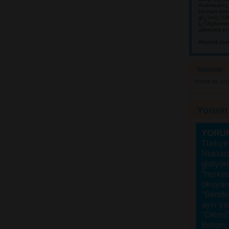
matematiï¿½
Uzman olma
gï¿½nï¿½llï
ï¿½lgilene
adresine e-
Akorist.co
Yorumlar 
Henüz bir yo
Yorum
YORU
Türkçe 
Noktada
gidiyo
"herke
okuyanı
"Bende,
ayrı ya
"OKmi?
Belgin, 