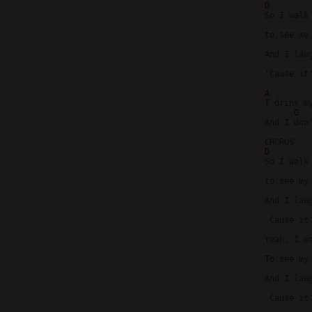
D 
So I walk
to see my 
And I lau
'Cause it
A

I drink m
G
And I don
D 
So I walk
to see my 
And I lau
'Cause it
Yeah, I w
To see my 
And I lau
'Cause it