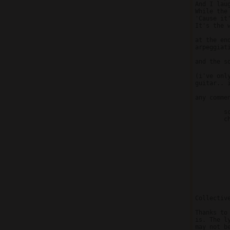
And I laug
While the 
'Cause it'
It's the w
at the en
arpeggiat
and the so
(i've onl
guitar.. 
any comme
	scott if there is a tab problem...

	chad if there is a lyric problem...

Collective
Thanks to
is. The ly
may not b