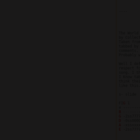
----

The World 
by Collect
Taken fro
tabbed by 
comments,
Probably 
Well I de
respect f
song. I t
I Know ta
think the
like this.
s- slide

FI
G 
1

B 
G 
D 
A 
E 
-2ss777
          