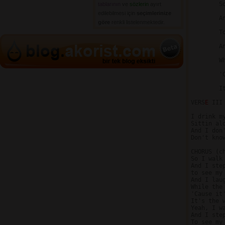
	So I walk upon high

tablarının
ve 
sözlerin
ayırt 
edilebilmesi için
seçimlerinize
	And I step to the edge

göre
renkli listelenmektedir.
	To see my world below.

	And I laugh at myself

	While the tears roll down.

	'Cause it's the world I know.

	It's the world I know.

VERS
E 
III
I drink my
Sittin alo
And I don'
Don't know
CHORUS (c
So I walk 
And I step
to see my 
And I laug
While the 
'Cause it'
It's the w
Yeah, I wa
And I step
To see my 