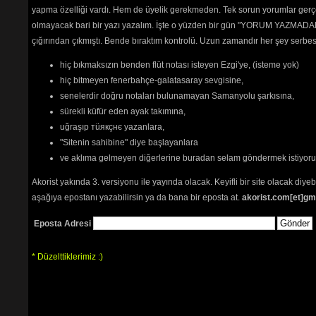
yapma özelliği vardı. Hem de üyelik gerekmeden. Tek sorun yorumlar gerçe
Path:
p
olmayacak bari bir yazı yazalım. İşte o yüzden bir gün "YORUM YAZMADAN
çığırından çıkmıştı. Bende bıraktım kontrolü. Uzun zamandır her şey serb
hiç bıkmaksızın benden flüt notası isteyen Ezgi'ye, (isteme yok)
hiç bitmeyen fenerbahçe-galatasaray sevgisine,
senelerdir doğru notaları bulunamayan Samanyolu şarkısına,
sürekli küfür eden ayak takımına,
uğraşıp тüякçнє yazanlara,
"Sitenin sahibine" diye başlayanlara
ve aklıma gelmeyen diğerlerine buradan selam göndermek istiyor
Akorist yakında 3. versiyonu ile yayında olacak. Keyifli bir site olacak diy
aşağıya epostanı yazabilirsin ya da bana bir eposta at.
akorist.com[et]gm
Eposta Adresi
* Düzelttiklerimiz :)