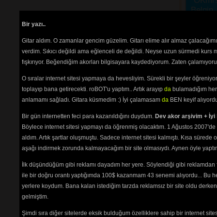
"OKmi?
Belgin, 
"ki" ek
Bir yazı..
birleşi
Türkçes
Gitar aldım. O zamanlar gencim güzelim. Gitarı elime alır almaz çalacağım
AYRIC
verdim. Sıkıcı değildi ama eğlenceli de değildi. Neyse uzun sürmedi kurs m
Burada
fışkırıyor. Beğendiğim akorları bilgisayara kaydediyorum. Zaten çalamıyorum
etmeniz
Aşağıda
O sıralar internet sitesi yapmaya da hevesliyim. Sürekli bir şeyler öğren
plan re
toplayıp bana getirecekti. roBOT'u yaptım.. Artık arayıp
da
bulamadığım her 
okunama
anlamamı sağladı. Gitara küsmedim :) İyi çalamasam
da
BEN keyif alıyord
seviyor
Sanatçı
Bir gün internetten feci para kazanıldığını duydum.
Dev akor arşivim + İyi 
Site ile
Böylece internet sitesi yapmayı da öğrenmiş olacaktım. 1 Ağustos 2007'de 
yollayı
aldım. Artık şartlar oluşmuştu. Sadece internet sitesi kalmıştı. Kısa sürede
aşağı indirmek zorunda kalmayacağım bir site olmasıydı. Aynen öyle yaptım.
Sadece üyele
İlk düşündüğüm gibi reklamı dayadım her yere. Söylendiği gibi reklamdan
ile bir doğru orantı yaptığımda 100$ kazanmam 43 senemi alıyordu... Bu he
yerlere koydum. Bana kalan istediğim tarzda reklamsız bir site oldu derken
gelmiştim.
Şimdi sıra diğer sitelerde eksik bulduğum özelliklere sahip bir internet sit