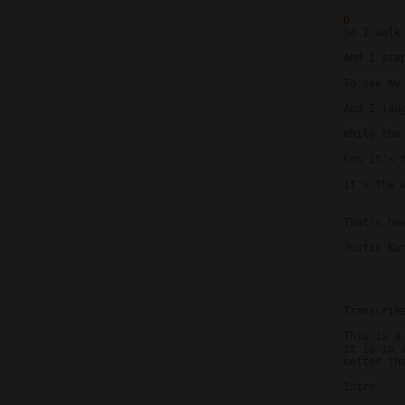
D 
So I walk 
And I step
To see my 
And I laug
While the 
Cos it's t
It's the w
That's ho
Justin Kun
Transcribe
This is a
it is in 
better tha
Intro -
