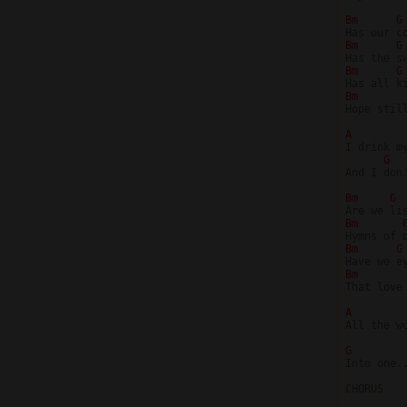
Bm 
G
Bm 
G
Bm 
G
Bm 
Hope still
A

I drink m
G
And I don
Bm 
G
Bm 
Bm 
G
Bm 
That love 
A

All the 
G

Into one.
CHORUS
