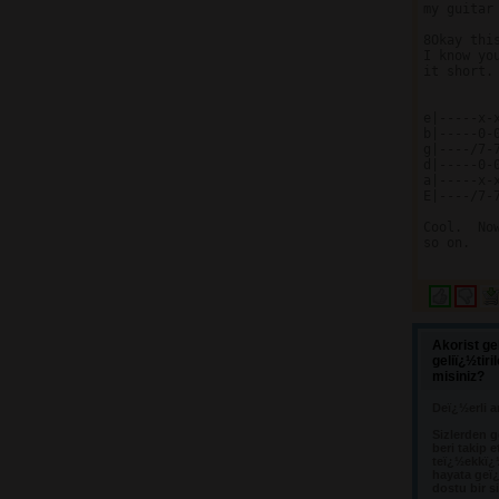
my guitar
8Okay thi
I know yo
it short.
e|-----x-
b|-----0-
g|----/7-
d|-----0-
a|-----x-
E|----/7-
Cool.  No
so on.

Akorist ge
geliï¿½tir
misiniz?
Deï¿½erli a
Sizlerden g
beri takip e
teï¿½ekkï¿
hayata geï¿
dostu bir s