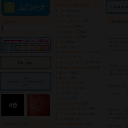
Sanatçının Şarkıları
Akorist
Blame
(69191) 
Bleed
(82097) 
Burning Bridges
(2926) 
The World 
Arama
December
(3310) 
#

Forgiveness
(2921) 
Forgiveness
(3046) 
#--------
Gel
(69059) 
#This fil
#song. Yo
Giving
(73502) 
#--------
Goodnight Good Guy
(82605) 
Heaven
(82200) 
Bir yazı! 
Heavens Already Here
(81944) 
World I kn
Heavens Already Here
(3108) 
by Collect
Heavy
(82613) 
off the se
Heavy
(2763) 
Bir
sorum/önerim/diyeceğim
In a Moment
(3063) 
var!
tabbed by:
In Between
(2984) 
	Scott, the guitar freak   (scottf@scs.unr.edu)

Link
(68852) 
 -and-	Chad Hanley		  (chanle51@maine.main.edu)

Listen
(73006) 
Love Lifted Me
(2805) 
Precious Declaration
(3494) 
**NOTE: i
Precious Declaration
(68997) 
fingering
a more pow
Reunion
(83722) 
Collective Soul
She Gathers Rain
(2897) 
***NOTE: 