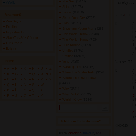
She Said
(3073) 
nicely... 
ArWiki
Shine
(72176) 
Simple
(83110) 
Anamenü
VERS
E 
I

Sister Dont Cry
(2723) 
Ana Sayfa
Skin
(81971) 
Profilim
	Has our conscience shown?

Smashing Young Man
(3283) 
	Has the sweet breeze blown?

Repertuarlarım
The World I Know
(2940) 
	Has all the kindness gone?

Akor/Tab/Söz Gönder
The World I Know
(73344) 
	Hope still lingers on.

Giriş Yapın
	I drink myself of newfound pity

Turn Around
(3173) 
İletişim
	Sitting alone in New York City.

Untitled
(3762) 
	And I don't know why.

Untitled
(82897) 
İndex
Vent
(3420) 
Verse II

Wasting Time
(83116) 
A
F
K
P
U
Z
When The Water Falls
(3291) 
B
G
L
Q
Ü
+
	Are we listening?

Where The River Flows
	Hymns of offering

C
H
M
R
V
?
	Have we eyes to see

(84408) 
Ç
I
N
S
W
	That love is gathering?

Why
(3311) 
D
İ
O
Ş
X
Why Part 2
(72972) 
E
J
Ö
T
Y
A
World I Know
(3186) 
	All the words that I've been reading

	Have now started the act of bleeding

G
	Into one....Into one.

Tehlikenin Farkında mısın? 
CHORUS

İçerik
akorların
,
tabların
,
bas