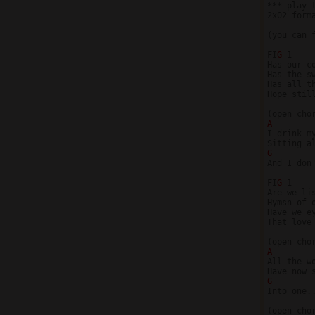
***-play 
2x02 form
(you can 
FI
G 
1

Has our co
Has the sw
Has all th
Hope still
A

I drink m
G

And I don
FI
G 
1

Are we lis
Hymsn of o
Have we ey
That love 
A

All the w
G

Into one.
(open chor