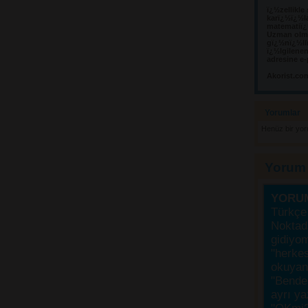
ï¿½zellikle
karï¿½ï¿½l
matematiï¿½
Uzman olma
gï¿½nï¿½llï
ï¿½lgilene
adresine e-
Akorist.co
Yorumlar 
Henüz bir yo
Yorum
YORU
Türkçe 
Noktada
gidiyo
"herke
okuyanı
"Bende,
ayrı ya