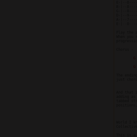
E-|--0----
B-|--8----
G-|--0----
D-|--9----
A-|--7----
E-|--0----
Play the 
When you 
progressi
Chorus -

G
G
The endin
just chord
And that 
adding as
tabbed st
positions
World I kn
Collective
This is a