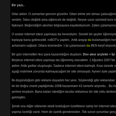
Bir yazı..
Henüz bir yo
Gitar aldım. O zamanlar gencim güzelim. Gitarı elime alır almaz çalacağım
Yorum
verdim. Sıkıcı değildi ama eğlenceli de değildi. Neyse uzun sürmedi kurs m
fışkırıyor. Beğendiğim akorları bilgisayara kaydediyorum. Zaten çalamıyorum
YORU
O sıralar internet sitesi yapmaya da hevesliyim. Sürekli bir şeyler öğren
Türkçe 
toplayıp bana getirecekti. roBOT'u yaptım.. Artık arayıp
da
bulamadığım her 
Noktada
anlamamı sağladı. Gitara küsmedim :) İyi çalamasam
da
BEN keyif alıyord
gidiyo
"herke
Bir gün internetten feci para kazanıldığını duydum.
Dev akor arşivim + İyi 
okuyanı
Böylece internet sitesi yapmayı da öğrenmiş olacaktım. 1 Ağustos 2007'de 
"Bende,
aldım. Artık şartlar oluşmuştu. Sadece internet sitesi kalmıştı. Kısa sürede
ayrı ya
aşağı indirmek zorunda kalmayacağım bir site olmasıydı. Aynen öyle yaptım.
"OKmi?
Belgin, 
İlk düşündüğüm gibi reklamı dayadım her yere. Söylendiği gibi reklamdan
"ki" ek
ile bir doğru orantı yaptığımda 100$ kazanmam 43 senemi alıyordu... Bu he
birleşi
yerlere koydum. Bana kalan istediğim tarzda reklamsız bir site oldu derken
Türkçes
gelmiştim.
AYRIC
Burada
Şimdi sıra diğer sitelerde eksik bulduğum özelliklere sahip bir internet sit
etmeniz
yapma özelliği vardı. Hem de üyelik gerekmeden. Tek sorun yorumlar gerçe
Aşağıda