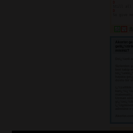
D
D 
       
So give me
Akorist ge
geliï¿½tir
misiniz?
Deï¿½erli a
Sizlerden g
beri takip e
teï¿½ekkï¿
hayata geï¿
dostu bir s
ï¿½zellikle
karï¿½ï¿½l
matematiï¿½
Uzman olma
gï¿½nï¿½llï
ï¿½lgilene
adresine e-
Akorist.co
Yorumlar 