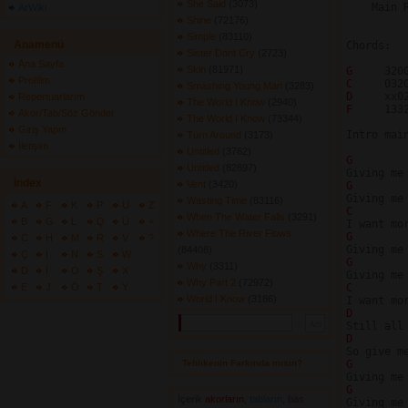
She Said
(3073) 
    Main Riff			 Addition
ArWiki
Shine
(72176) 
Simple
(83110) 
Anamenü
Chords:

Sister Dont Cry
(2723) 
Ana Sayfa
Skin
(81971) 
G 
Profilim
C 
Smashing Young Man
(3283) 
D 
Repertuarlarım
The World I Know
(2940) 
F 
    1332
Akor/Tab/Söz Gönder
The World I Know
(73344) 
Giriş Yapın
Intro main
Turn Around
(3173) 
İletişim
Untitled
(3762) 
G
Untitled
(82897) 
İndex
Vent
(3420) 
G
Wasting Time
(83116) 
A
F
K
P
U
Z
C 
When The Water Falls
(3291) 
B
G
L
Q
Ü
+
Where The River Flows
G
C
H
M
R
V
?
(84408) 
Ç
I
N
S
W
G
Why
(3311) 
D
İ
O
Ş
X
Why Part 2
(72972) 
E
J
Ö
T
Y
C 
World I Know
(3186) 
D
D 
        
Tehlikenin Farkında mısın? 
G
G
İçerik
akorların
,
tabların
,
bas