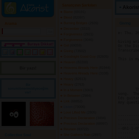
Sanatçının Şarkıları
Akorist
Blame
(69191) 
Bleed
(82097) 
Burning Bridges
(2926) 
Giving 
Arama
December
(3310) 
e: Thu, 2
Forgiveness
(2921) 
Forgiveness
(3046) 
Giving wri
Gel
(69059) 
On the Di
Transcrib
Giving
(73502) 
Goodnight Good Guy
(82605) 
This is m
Heaven
(82200) 
Bir yazı! 
			  
Heavens Already Here
(81944) 
			 
Heavens Already Here
(3108) 
		       Collec
Heavy
(82613) 
Heavy
(2763) 
Bir
sorum/önerim/diyeceğim
	This song is on there Disiplened Breakdown album it is a great

In a Moment
(3063) 
var!
song.  Th
In Between
(2984) 
Eds guita
Link
(68852) 
Any quest
Listen
(73006) 
Love Lifted Me
(2805) 
----------------
Precious Declaration
(3494) 
----------------
Precious Declaration
(68997) 
----------------
--0h1-1-0h1--0-
Reunion
(83722) 
---------------
Collective Soul
She Gathers Rain
(2897) 
----------------