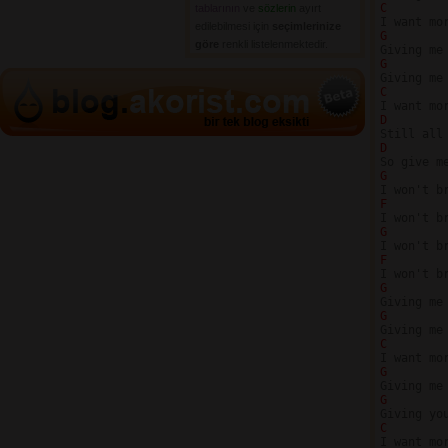
C 
tablarının
ve 
sözlerin
ayırt 
edilebilmesi için
seçimlerinize
G
göre
renkli listelenmektedir.
G
C 
D
D 
        
G
F 
G
F 
G
G
C 
G
G
C 