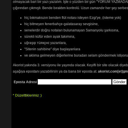
olmayacak bari bir yazı yazalım. İşte o yüzden bir gün "YORUM YAZMADAN
plan re
çığırından çıkmıştı. Bende bıraktım kontrolü. Uzun zamandır her şey serb
okunama
seviyor
hiç bıkmaksızın benden flüt notası isteyen Ezgi'ye, (isteme yok)
Sanatçı
hiç bitmeyen fenerbahçe-galatasaray sevgisine,
Site ile
senelerdir doğru notaları bulunamayan Samanyolu şarkısına,
yollayı
sürekli küfür eden ayak takımına,
uğraşıp тüякçнє yazanlara,
Sadece üyele
"Sitenin sahibine" diye başlayanlara
ve aklıma gelmeyen diğerlerine buradan selam göndermek istiyor
Akorist yakında 3. versiyonu ile yayında olacak. Keyifli bir site olacak diy
aşağıya epostanı yazabilirsin ya da bana bir eposta at.
akorist.com[et]gm
Eposta Adresi
Path:
p
* Düzelttiklerimiz :)