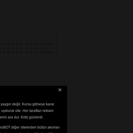
--------------------------|

--------------------------|

-8-8-8-8-8--8-8-8--8\4p0--|

-x-x-x-x-x--x-x-x--x\x----|

-6-6-6-6-6--6-6-6--6\2p0--|

--------------------------|

 yaygın değil. Kursa gitmeye karar
 uyduruk site. Her taraftan reklam
rini ara dur. Kötü günlerdi..
roBOT diğer sitelerden bütün akorları