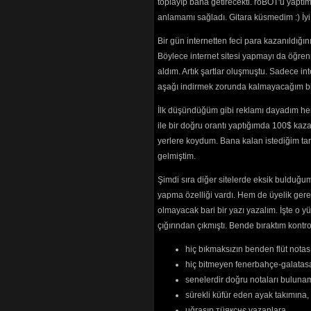
toplayıp bana getirecekti. roBOT'u yaptım.
anlamamı sağladı. Gitara küsmedim :) İ
Bir gün internetten feci para kazanıldığ
Böylece internet sitesi yapmayı da öğren
aldım. Artık şartlar oluşmuştu. Sadece in
aşağı indirmek zorunda kalmayacağım bir 
İlk düşündüğüm gibi reklamı dayadım her
ile bir doğru orantı yaptığımda 100$ kaz
yerlere koydum. Bana kalan istediğim tarz
gelmiştim.
Şimdi sıra diğer sitelerde eksik bulduğum 
yapma özelliği vardı. Hem de üyelik ger
olmayacak bari bir yazı yazalım. İşte 
çığırından çıkmıştı. Bende bıraktım kon
hiç bıkmaksızın benden flüt notası
hiç bitmeyen fenerbahçe-galatasa
senelerdir doğru notaları bulun
sürekli küfür eden ayak takımına,
uğraşıp тüякçнє yazanlara,