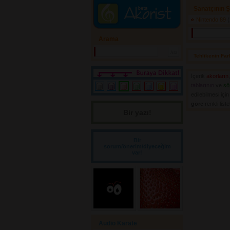
Sanatçının Ş
Nintendo 89
(
Arama
Tehlikenin Far
İçerik
akorların
tablarının
ve 
sö
edilebilmesi içi
göre
renkli list
Bir yazı! 
Bir
sorum/önerim/diyeceğim
var!
Audio Karate