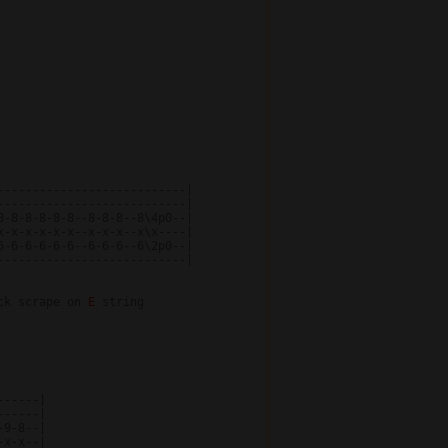
--------------------------|

--------------------------|

-8-8-8-8-8--8-8-8--8\4p0--|

-x-x-x-x-x--x-x-x--x\x----|

-6-6-6-6-6--6-6-6--6\2p0--|

--------------------------|

ck scrape on 
E 
string

-----|

-----|

9-8--|

x-x--|
