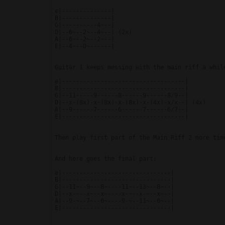
e|--------------|

B|--------------|

G|----------4~--|

D|--6~--2~--4~--| (2x)

A|--6~--2~--2~--|

E|--4~--0~------|

Guitar 1 keeps messing with the main riff a while
e|-----------------------------------|

B|-----------------------------------|

G|--11-----9------8------9------8/9--|

D|--x-(8x)-x-(8x)-x-(8x)-x-(4x)-x/x--| (4x)

A|--9------7------6------7------6/7--|

E|-----------------------------------|

Then play first part of the Main Riff 2 more time
And here goes the final part:

e|-------------------------------|

B|-------------------------------|

G|--11~--9~--8~----11~--13~--8~--|

D|--x-~--x~--x~----x-~--x-~--x~--|

A|--9-~--7~--6~----9-~--11~--6~--|

E|-------------------------------|
