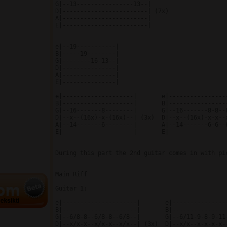
G|--13----------------13--|

D|------------------------| (7x)

A|------------------------|

E|------------------------|

e|--19-----------|

B|-----19--------|

G|--------16-13--|

D|---------------|

A|---------------|

E|---------------|

e|--------------------|       e|-----------------
B|--------------------|       B|-----------------
G|--16-------8--------|       G|--16-------8-8--8
D|--x--(16x)-x-(16x)--| (3x)  D|--x--(16x)-x-x--x
A|--14-------6--------|       A|--14-------6-6--6
E|--------------------|       E|-----------------
During this part the 2nd guitar comes in with pi
Main Riff

Guitar 1:

e|---------------------|       e|----------------
B|---------------------|       B|----------------
G|--6/8-8--6/8-8--6/8--|       G|--6/11-9-8-9-11-
D|--x/x-x--x/x-x--x/x--| (3x)  D|--x/x--x-x-x-x--