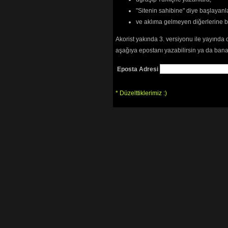
"Sitenin sahibine" diye başlayanl
ve aklıma gelmeyen diğerlerine 
Akorist yakında 3. versiyonu ile yayında 
aşağıya epostanı yazabilirsin ya da bana
Eposta Adresi
* Düzelttiklerimiz :)