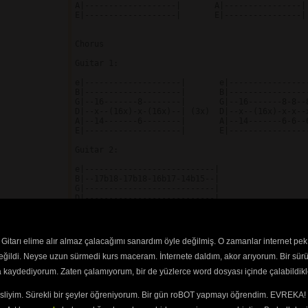
A|-------------------|       A|----------------|

E|-------------------|       E|----------------|

Chorus

Guitar 1:

e|--------------------|       e|-----------------
B|--------------------|       B|-----------------
G|--16-------8--------|       G|--16-------8-8--8
D|--x--(16x)-x-(16x)--| (3x)  D|--x--(16x)-x-x--x
A|--14-------6--------|       A|--14-------6-6--6
E|--------------------|       E|-----------------
Guitar 2:

e|---------------------------|

B|--17b18-17b18-16b17-14b15--|

G|---------------------------|

D|---------------------------|

A|---------------------------|

E|---------------------------|

Gitarı elime alır almaz çalacağımı sanardım öyle değilmiş. O zamanlar internet pek
e|----------------------------|

B|----------------------------|

değildi. Neyse uzun sürmedi kurs maceram. İnternete daldım, akor arıyorum. Bir sürü
G|--8-8h9h11h8-8h9h11-8h9h11--|

ra kaydediyorum. Zaten çalamıyorum, bir de yüzlerce word dosyası içinde çalabildikle
D|----------------------------|

A|----------------------------|

E|----------------------------|

esliyim. Sürekli bir şeyler öğreniyorum. Bir gün roBOT yapmayı öğrendim. EVREKA! 