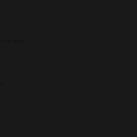
 then plays:

s
