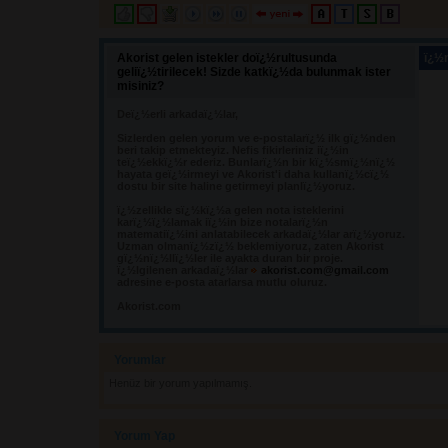
Akorist gelen istekler doï¿½rultusunda
ï¿½n
geliï¿½tirilecek! Sizde katkï¿½da bulunmak ister
misiniz?
Deï¿½erli arkadaï¿½lar,
Sizlerden gelen yorum ve e-postalarï¿½ ilk gï¿½nden 
beri takip etmekteyiz. Nefis fikirleriniz iï¿½in
teï¿½ekkï¿½r ederiz. Bunlarï¿½n bir kï¿½smï¿½nï¿½
hayata geï¿½irmeyi ve Akorist'i daha kullanï¿½cï¿½
dostu bir site haline getirmeyi planlï¿½yoruz.
ï¿½zellikle sï¿½kï¿½a gelen nota isteklerini 
karï¿½ï¿½lamak iï¿½in bize notalarï¿½n
matematiï¿½ini anlatabilecek arkadaï¿½lar arï¿½yoruz.
Uzman olmanï¿½zï¿½ beklemiyoruz, zaten Akorist
gï¿½nï¿½llï¿½ler ile ayakta duran bir proje.
ï¿½lgilenen arkadaï¿½lar
akorist.com@gmail.com
adresine e-posta atarlarsa mutlu oluruz.
Akorist.com
Yorumlar 
Henüz bir yorum yapılmamış.
Yorum Yap