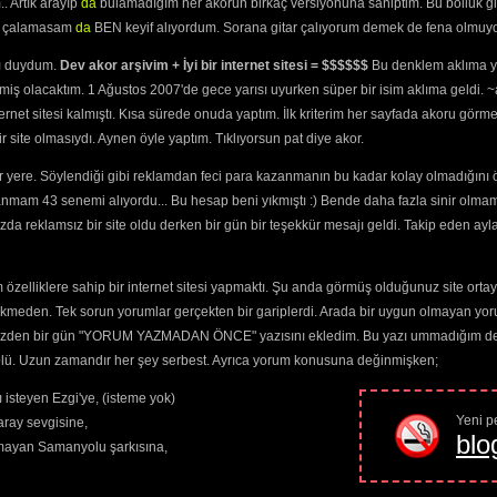
. Artık arayıp
da
bulamadığım her akorun birkaç versiyonuna sahiptim. Bu bolluk gi
Main Riff

yi çalamasam
da
BEN keyif alıyordum. Sorana gitar çalıyorum demek de fena olmuyo
ını duydum.
Dev akor arşivim + İyi bir internet sitesi = $$$$$$
Bu denklem aklıma ya
Verse (2x)

miş olacaktım. 1 Ağustos 2007'de gece yarısı uyurken süper bir isim aklıma geldi.
ternet sitesi kalmıştı. Kısa sürede onuda yaptım. İlk kriterim her sayfada akoru görm
Chorus

site olmasıydı. Aynen öyle yaptım. Tıklıyorsun pat diye akor.
Bridge

 yere. Söylendiği gibi reklamdan feci para kazanmanın bu kadar kolay olmadığını 
Guitar 1:

anmam 43 senemi alıyordu... Bu hesap beni yıkmıştı :) Bende daha fazla sinir olma
da reklamsız bir site oldu derken bir gün bir teşekkür mesajı geldi. Takip eden ayl
e|--------------------------|

B|--------------------------|

G|--11------13------8-------|

D|--x--(7x)-x--(5x)-x-(5x)--| (4x)

özelliklere sahip bir internet sitesi yapmaktı. Şu anda görmüş olduğunuz site ortaya 
A|--9-------11------6-------|

E|--------------------------|

ekmeden. Tek sorun yorumlar gerçekten bir gariplerdi. Arada bir uygun olmayan yor
o yüzden bir gün "YORUM YAZMADAN ÖNCE" yazısını ekledim. Bu yazı ummadığım dere
Guitar 2 (comes in with pick scrape on 
E 
string):
trolü. Uzun zamandır her şey serbest. Ayrıca yorum konusuna değinmişken;
e|------------------------------------------|

B|--12h14h12-15b16-16b17-14b15-13b14-11b12--|

 isteyen Ezgi'ye, (isteme yok)
G|------------------------------------------|

Yeni pe
ray sevgisine,
D|------------------------------------------|

blo
A|------------------------------------------|

amayan Samanyolu şarkısına,
E|------------------------------------------|
