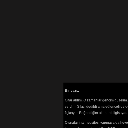
Bir yazı..
Gitar aldım. O zamanlar gencim güzelim. 
verdim. Sıkıcı değildi ama eğlenceli de 
fışkırıyor. Beğendiğim akorları bilgisaya
O sıralar internet sitesi yapmaya da hev