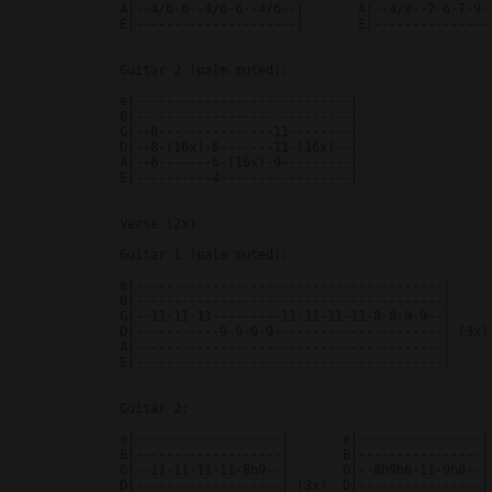
A|--4/6-6--4/6-6--4/6--|       A|--4/9--7-6-7-9--
E|---------------------|       E|----------------
Guitar 2 (palm muted):

e|----------------------------|

B|----------------------------|

G|--8---------------11--------|

D|--8-(16x)-6-------11-(16x)--|

A|--6-------6-(16x)-9---------|

E|----------4-----------------|

Verse (2x)

Guitar 1 (palm muted):

e|----------------------------------------|      
B|----------------------------------------|      
G|--11-11-11---------11-11-11-11-8-8-9-9--|      
D|-----------9-9-9-9----------------------| (3x) 
A|----------------------------------------|      
E|----------------------------------------|      
Guitar 2:

e|-------------------|       e|----------------|

B|-------------------|       B|----------------|

G|--11-11-11-11-8h9--|       G|--8h9h8-11-9h8--|

D|-------------------| (3x)  D|----------------|
