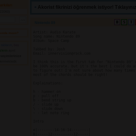
arkıları
Akorist fikrinizi öğrenmek istiyor! Tıklayınız
22060) 
Nintendo 89 
Artist: Audio Karate

kında mısın? 
Song name: Nintendo 89

Album: Space Camp

,
tabların
,
bas
Tabbed by: Josh

zlerin
ayırt 
Email: innervision@rock.com

n
seçimlerinize
elenmektedir.
I think this is the first tab for "Nintendo 89" o
be 100% accurate, but it's the best I could do as
to figure out! I'm not sure about how many times 
most of the chords should be right!

Explainations:

h - hammer on

p - pull off

b - bend string up

/ - slide up

\ - slide down

~ - let note ring

Intro

e|--------14-16-14--------|

B|-----12----------12-----|
