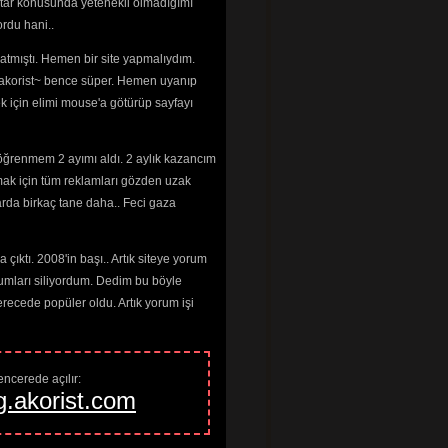
tar konusunda yetenekli olmadığımı 
rdu hani..
tmıştı. Hemen bir site yapmalıydım. 
 ~akorist~ bence süper. Hemen uyanıp
ek için elimi mouse'a götürüp sayfayı
öğrenmem 2 ayımı aldı. 2 aylık kazancım
mak için tüm reklamları gözden uzak
arda birkaç tane daha.. Feci gaza
çıktı. 2008'in başı.. Artık siteye yorum
umları siliyordum. Dedim bu böyle
cede popüler oldu. Artık yorum işi


ncerede açılır: 
g.akorist.com