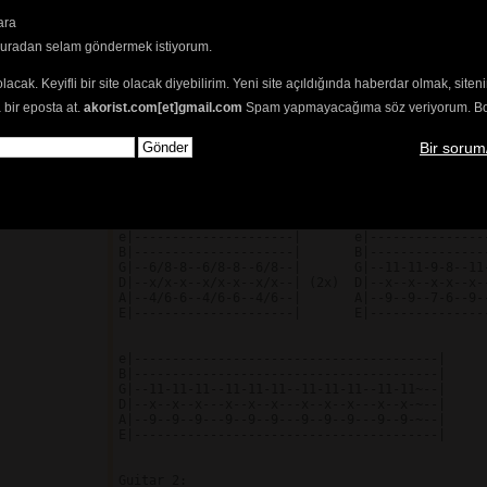
e|----------|

ara
B|--15b16~--|

G|----------|

buradan selam göndermek istiyorum.
D|----------|

A|----------|

olacak. Keyifli bir site olacak diyebilirim. Yeni site açıldığında haberdar olmak, sit
E|----------|

 bir eposta at.
akorist.com[et]gmail.com
Spam yapmayacağıma söz veriyorum. Bol 
Do pick scrape on 
E 
string

Bir sorum
Outro

Guitar 1:

e|---------------------|       e|----------------
B|---------------------|       B|----------------
G|--6/8-8--6/8-8--6/8--|       G|--11-11-9-8--11-
D|--x/x-x--x/x-x--x/x--| (2x)  D|--x--x--x-x--x--
A|--4/6-6--4/6-6--4/6--|       A|--9--9--7-6--9--
E|---------------------|       E|----------------
e|----------------------------------------|

B|----------------------------------------|

G|--11-11-11--11-11-11--11-11-11--11-11~--|

D|--x--x--x---x--x--x---x--x--x---x--x-~--|

A|--9--9--9---9--9--9---9--9--9---9--9-~--|

E|----------------------------------------|

Guitar 2:
