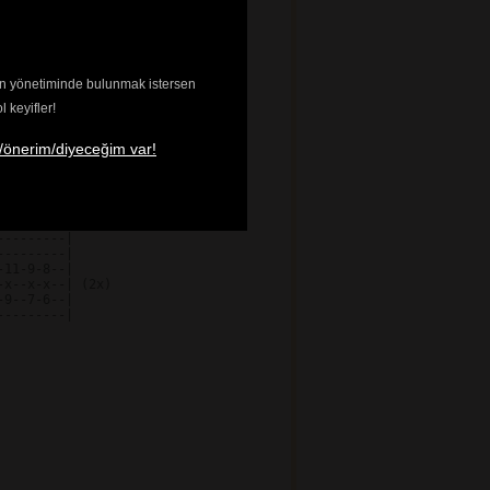
enin yönetiminde bulunmak istersen
keyifler!
/önerim/diyeceğim var!
--------|

--------|

11-9-8--|

x--x-x--| (2x)

9--7-6--|

--------|
