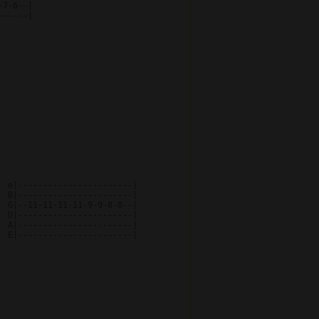
7-6--|

-----|

 e|-----------------------|

 B|-----------------------|

 G|--11-11-11-11-9-9-8-8--|

 D|-----------------------|

 A|-----------------------|

 E|-----------------------|
