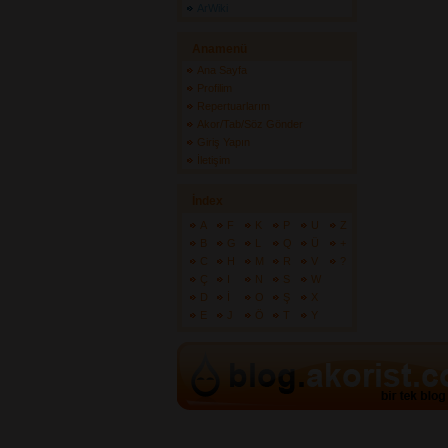
ArWiki
Anamenü
Ana Sayfa
Profilim
Repertuarlarım
Akor/Tab/Söz Gönder
Giriş Yapın
İletişim
İndex
A
F
K
P
U
Z
B
G
L
Q
Ü
+
C
H
M
R
V
?
Ç
I
N
S
W
D
İ
O
Ş
X
E
J
Ö
T
Y