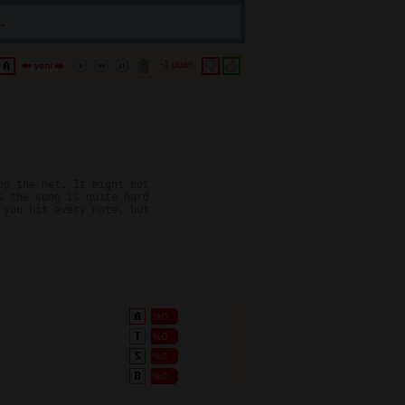
.
-1 puan 
n the net. It might not

 the song is quite hard

you hit every note, but

%0
%0
%0
%0